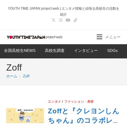
コ
YOUTH TIME JAPAN project web | エンタメ情報と頑張る高校生の活動を
ン
紹介
テ
ン
ツ
メニュー
へ
ス
全国高校生NEWS
高校生調査
インタビュー
SDGs
キ
ッ
Zoff
プ
ホーム
>
Zoff
エンタメ
/
ファッション・美容
Zoffと『クレヨンしん
ちゃん』のコラボレー