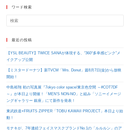
ション！
ワード検索
最近の投稿
【YSL BEAUTY】TWICE SANAが体現する、“360°多幸感ピンク”メ
イクアップ公開
【ミスタードーナツ】新TVCM「Mrs. Donut」篇8月7日(金)から放映
開始！
中島裕翔 初の写真展『7okyo color space/東京色空間 ～#COT7DF
～』が本日より開催！「MEN’S NON-NO」と組み「ソニーイメージ
ングギャラリー 銀座」にて新作を発表！
東武鉄道×FRUITS ZIPPER「TOBU KAWAII PROJECT」本日より始
動！
モナキが、7年連続フェイスマスクブランドNo.1の「ルルルン」のア