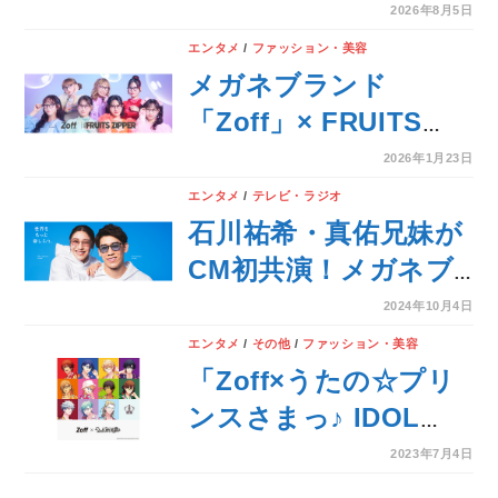
ションが実現！しんち
2026年8月5日
ゃんやシロ、チョコ
エンタメ
/
ファッション・美容
ビ、ぶりぶりざえもん
メガネブランド
などをモチーフにした
「Zoff」× FRUITS
「Zoff｜クレヨンしん
ZIPPER初コラボレー
2026年1月23日
ちゃん」が登場！
ションアイウェア、
エンタメ
/
テレビ・ラジオ
2025年1月23日（金）
石川祐希・真佑兄妹が
より全国のZoffで発
CM初共演！メガネブ
売！
ランド「Zoff」新
2024年10月4日
TVCM「Zoff meets 石
エンタメ
/
その他
/
ファッション・美容
川兄妹」篇が2024年10
「Zoff×うたの☆プリ
月4日（金）から全国
ンスさまっ♪ IDOL
で放送開始！
PRODUCE Glasses」
2023年7月4日
6年ぶりのコラボレー