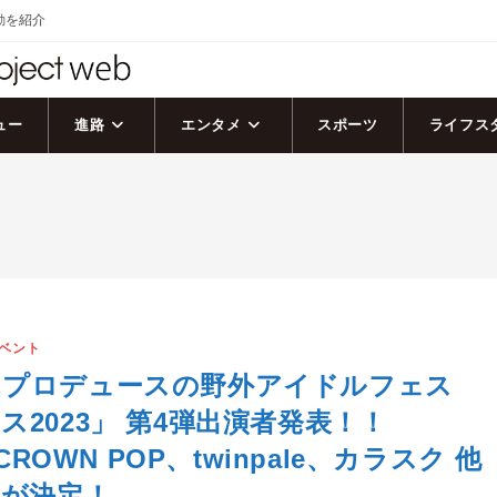
活動を紹介
ュー
進路
エンタメ
スポーツ
ライフス
ベント
んプロデュースの野外アイドルフェス
ス2023」 第4弾出演者発表！！
、CROWN POP、twinpale、カラスク 他
演が決定！