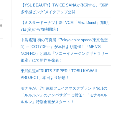
検
【YSL BEAUTY】TWICE SANAが体現する、“360°
多幸感ピンク”メイクアップ公開
索
【ミスタードーナツ】新TVCM「Mrs. Donut」篇8月
3日
7日(金)から放映開始！
を
中島裕翔 初の写真展『7okyo color space/東京色空
間 ～#COT7DF～』が本日より開催！「MEN’S
ト
NON-NO」と組み「ソニーイメージングギャラリー
銀座」にて新作を発表！
グ
東武鉄道×FRUITS ZIPPER「TOBU KAWAII
PROJECT」本日より始動！
ル
モナキが、7年連続フェイスマスクブランドNo.1の
「ルルルン」のアンバサダーに就任！「モナキ×ル
ルルン」特別企画がスタート！