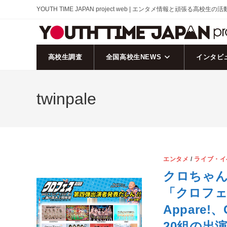
コ
YOUTH TIME JAPAN project web | エンタメ情報と頑張る高校生の
ン
テ
ン
ツ
高校生調査
全国高校生NEWS
インタビ
へ
ス
twinpale
キ
ッ
プ
エンタメ
/
ライブ・イ
クロちゃ
「クロフェ
Appare!
20組の出