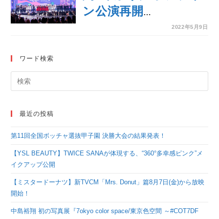
ン公演再開
の“KCON”プレミアイ
2022年5月9日
ベント！『 KCON
2022 Premiere 』 韓
ワード検索
国公演は世界159ヵ国
と地域が楽しみ、成功
裏に終了
最近の投稿
第11回全国ボッチャ選抜甲子園 決勝大会の結果発表！
【YSL BEAUTY】TWICE SANAが体現する、“360°多幸感ピンク”メ
イクアップ公開
【ミスタードーナツ】新TVCM「Mrs. Donut」篇8月7日(金)から放映
開始！
中島裕翔 初の写真展『7okyo color space/東京色空間 ～#COT7DF