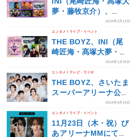
新作「リップブロッサ
INI（尾崎匠海・髙塚大
ム グロウ」を唇にま
夢・藤牧京介）、
とうスペシャルなコラ
Kep1erら豪華アーテ
2024年3月13日
ボレーションキャンペ
ィスト共演！「IDOL
エンタメ
/
ライブ・イベント
ーンを実施
RADIO LIVE IN
THE BOYZ、INI（尾
YOKOHAMA」をU-
崎匠海・髙塚大夢・藤
NEXTにて独占ライブ
牧京介）、Kep1erが
2024年1月30日
配信決定！
出演3月26日（火）
エンタメ
/
テレビ・ラジオ
「IDOL RADIO LIVE
THE BOYZ、さいたま
IN YOKOHAMA」開催
スーパーアリーナ公演
決定！1次ラインナッ
の模様に未公開シーン
2023年9月24日
プ発表
を追加した拡大版を
エンタメ
/
ライブ・イベント
WOWOWで11月に独
11月23日（木・祝）ぴ
占放送・配信決定！
あアリーナMMにて開