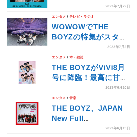
催するK-POPライブ
2023年7月22日
イベント「NEXT
エンタメ
/
テレビ・ラジオ
GENERATION LIVE
WOWOWでTHE
ARENA」のMCにユン
BOYZの特集がスター
サナ（ASTRO）＆カ
ト！8月は最新日本ツ
2023年7月2日
ンミン（VERIVERY）
アーからさいたまスー
エンタメ
/
本・雑誌
が決定！！
パーアリーナ公演を独
THE BOYZがViVi8月
占放送・配信！
号に降臨！最高に甘い
ビジュアル&インタビ
2023年6月20日
ューは必見！
エンタメ
/
音楽
THE BOYZ、JAPAN
New Full
Album「Delicious」
2023年6月13日