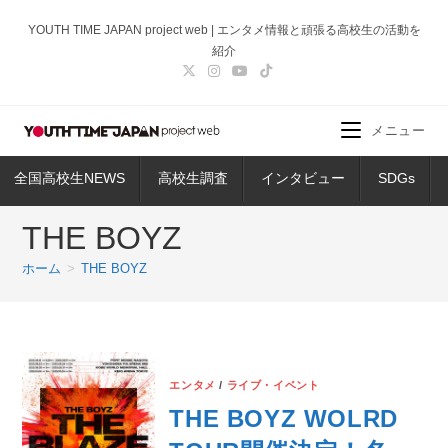
コ
YOUTH TIME JAPAN project web | エンタメ情報と頑張る高校生の活動を
ン
紹介
テ
ン
ツ
メニュー
へ
ス
全国高校生NEWS
高校生調査
インタビュー
SDGs
キ
ッ
THE BOYZ
プ
ホーム
>
THE BOYZ
エンタメ
/
ライブ・イベント
THE BOYZ WOLRD