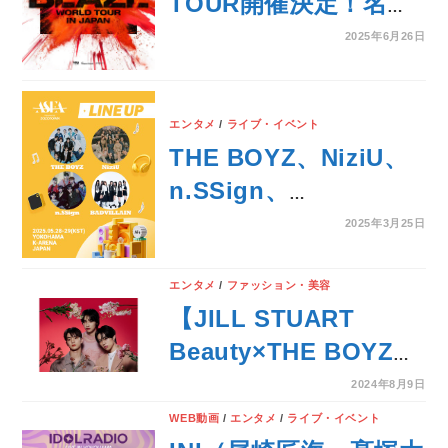
TOUR開催決定！名古
屋・横浜・神戸・東京
2025年6月26日
を駆け巡る、全国4都
市8公演のアリーナツ
エンタメ
/
ライブ・イベント
アー
THE BOYZ、NiziU、
n.SSign、
BADVILLAIN、第2回
2025年3月25日
「ASEA 2025
Presented by
エンタメ
/
ファッション・美容
【JILL STUART
ZOZOTOWN」出演
Beauty×THE BOYZ】
韓国発ボーイズグルー
2024年8月9日
プ”THE BOYZ”が、秋
WEB動画
/
エンタメ
/
ライブ・イベント