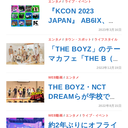
6月13日（火）発売！
エンタメ
/
ライブ・イベント
『KCON 2023
JAPAN』 AB6IX、
ATEEZ、ENHYPEN、
2023年3月16日
iKON、JO1、
エンタメ
/
タウン・スポット
/
ライフスタイル
Kep1er、STAYC、
「THE BOYZ」のテー
THE BOYZ、VIVIZ、
マカフェ「THE B（ド
xikers、&TEAMの出
ビ） CAFE」が期間限
2022年12月19日
演が決定！
定オープン！
WEB動画
/
エンタメ
THE BOYZ・NCT
DREAMらが学校での
サプライズコンサート
2022年8月15日
に挑む！
WEB動画
/
エンタメ
/
ライブ・イベント
約2年ぶりにオフライ