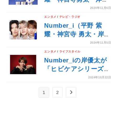
日(金)より放映開始！
太）が登場『雪肌精
2024年11月6日
新・グローバルブラン
エンタメ
/
テレビ・ラジオ
ドミューズ就任発表
Number_i（平野 紫
会』開催！Number_i
耀・神宮寺 勇太・岸
が目指したい理想の
優太）が『雪肌精』の
2024年11月5日
肌・スキンケアのこだ
新・グローバルブラン
エンタメ
/
ライフスタイル
わりについても披露！
ドミューズに就任！新
Number_iの岸優太が
TVCM 『i Bright.－前
「ヒビケアシリーズ」
を向く、この肌に。
新イメージキャラクタ
2024年10月22日
－』篇 11月7日放送開
ーに就任！「気合が入
1
2
次のページへ
始 ！
っています！」と就任
の意気込みを語る！