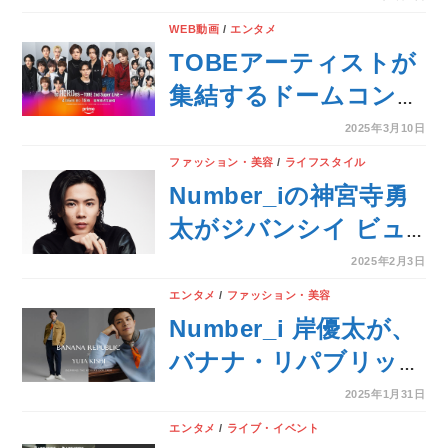
クター＆パウダーのキ
WEB動画
/
エンタメ
ャンペーンに登場！
TOBEアーティストが
集結するドームコンサ
ート『to HEROes 〜
2025年3月10日
TOBE 2nd Super
ファッション・美容
/
ライフスタイル
Live〜』＠京セラドー
Number_iの神宮寺勇
ム大阪 2025年4月6
太がジバンシイ ビュ
日（日）公演を世界同
ーティーのアンバサダ
2025年2月3日
時、独占ライブ配信！
ーに就任！
エンタメ
/
ファッション・美容
Number_i 岸優太が、
バナナ・リパブリック
初のブランドアンバサ
2025年1月31日
ダーに就任！
エンタメ
/
ライブ・イベント