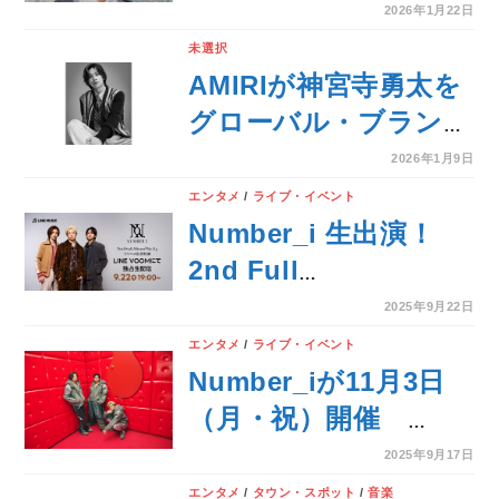
に登場！
2026年1月22日
未選択
AMIRIが神宮寺勇太を
グローバル・ブランド
アンバサダーに起用！
2026年1月9日
エンタメ
/
ライブ・イベント
Number_i 生出演！
2nd Full
Album『No.Ⅱ 』リリ
2025年9月22日
ース記念特番、本日9
エンタメ
/
ライブ・イベント
月22日（月）1９時よ
Number_iが11月3日
りLINE VOOMで独占
（月・祝）開催
配信！【LINE
「MUSIC EXPO LIVE
2025年9月17日
MUSIC】
2025」のステージト
エンタメ
/
タウン・スポット
/
音楽