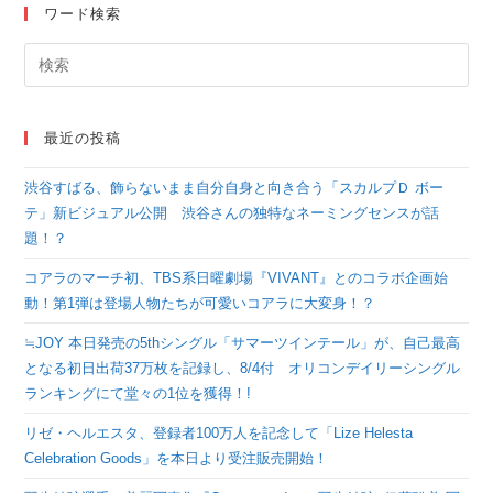
ワード検索
最近の投稿
渋谷すばる、飾らないまま自分自身と向き合う「スカルプＤ ボー
テ」新ビジュアル公開 渋谷さんの独特なネーミングセンスが話
題！？
コアラのマーチ初、TBS系日曜劇場『VIVANT』とのコラボ企画始
動！第1弾は登場人物たちが可愛いコアラに大変身！？
≒JOY 本日発売の5thシングル「サマーツインテール」が、自己最高
となる初日出荷37万枚を記録し、8/4付 オリコンデイリーシングル
ランキングにて堂々の1位を獲得！!
リゼ・ヘルエスタ、登録者100万人を記念して「Lize Helesta
Celebration Goods」を本日より受注販売開始！