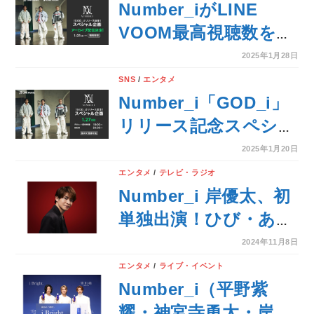
Number_iがLINE
VOOM最高視聴数を記
録！LINE VOOMで配
2025年1月28日
信したコーナーも含め
SNS
/
エンタメ
LINE MUSICにてアー
Number_i「GOD_i」
カイブ配信
リリース記念スペシャ
ル企画決定！デビュー
2025年1月20日
1周年特番をLINE
エンタメ
/
テレビ・ラジオ
VOOMで独占配信、さ
Number_i 岸優太、初
らに新曲にまつわる深
単独出演！ひび・あか
掘りトークをLINE
ぎれ治療薬「ヒビケア
2024年11月8日
MUSICで生配信
シリーズ」新作
エンタメ
/
ライブ・イベント
TVCM「巨大パッケー
Number_i（平野紫
ジ」篇、2024年11月8
耀・神宮寺勇太・岸優