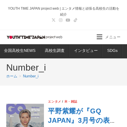
コ
YOUTH TIME JAPAN project web | エンタメ情報と頑張る高校生の活動を
ン
紹介
テ
ン
ツ
メニュー
へ
ス
全国高校生NEWS
高校生調査
インタビュー
SDGs
キ
ッ
Number_i
プ
ホーム
>
Number_i
エンタメ
/
本・雑誌
平野紫耀が『GQ
JAPAN』3月号の表紙