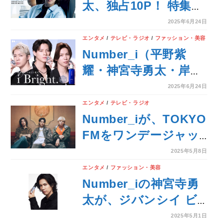
太、独占10P！ 特集は
100年後も受け継ぎた
2025年6月24日
い傑作ウォッチ、最新
エンタメ
/
テレビ・ラジオ
/
ファッション・美容
版【ゲーテ8月号】
Number_i（平野紫
耀・神宮寺勇太・岸優
太）出演、“冷やし雪
2025年6月24日
肌精”の新CMが公開！
エンタメ
/
テレビ・ラジオ
Number_iが、TOKYO
FMをワンデージャッ
ク！「Number_i 2nd
2025年5月8日
Single『GOD_i』リリ
エンタメ
/
ファッション・美容
ース記念！
Number_iの神宮寺勇
太が、ジバンシイ ビ
ューティーの人気コレ
2025年5月1日