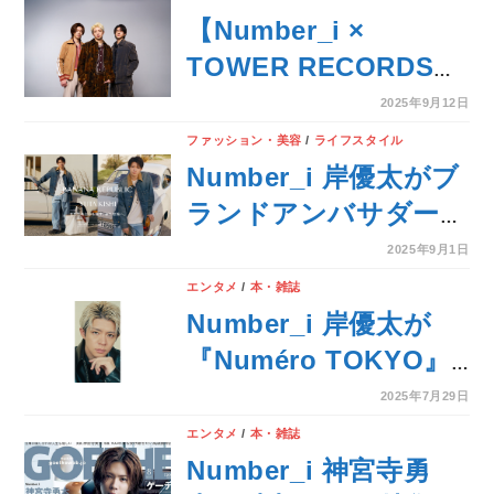
リに決定！スペシャル
【Number_i ×
なステージを披露！
TOWER RECORDS】
2nd Full
2025年9月12日
Album『No.Ⅱ』がタ
ファッション・美容
/
ライフスタイル
ワーレコード全店舗で
Number_i 岸優太がブ
販売決定！
ランドアンバサダーを
務めるバナナ・リパブ
2025年9月1日
リック、 旅へのイン
エンタメ
/
本・雑誌
スピレーションを表現
Number_i 岸優太が
したFALLキャンペー
『Numéro TOKYO』
ンを発表
10月号特装版カバーに
2025年7月29日
初登場！
エンタメ
/
本・雑誌
Number_i 神宮寺勇