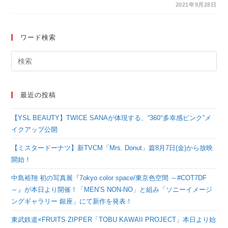
カウント開設、NPOカ
2021年9月28日
タリバとnoteが連携
し、生徒たちの発信を
ワード検索
応援 10月20日（水）
生徒向けに、noteディ
レクターによるオンラ
最近の投稿
イン特別授業を開催
【YSL BEAUTY】TWICE SANAが体現する、“360°多幸感ピンク”メ
イクアップ公開
【ミスタードーナツ】新TVCM「Mrs. Donut」篇8月7日(金)から放映
開始！
中島裕翔 初の写真展『7okyo color space/東京色空間 ～#COT7DF
～』が本日より開催！「MEN’S NON-NO」と組み「ソニーイメージ
ングギャラリー 銀座」にて新作を発表！
東武鉄道×FRUITS ZIPPER「TOBU KAWAII PROJECT」本日より始