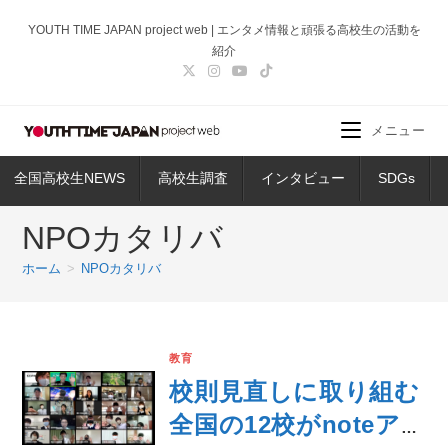
コ
YOUTH TIME JAPAN project web | エンタメ情報と頑張る高校生の活動を
ン
紹介
テ
ン
ツ
メニュー
へ
ス
全国高校生NEWS
高校生調査
インタビュー
SDGs
キ
ッ
NPOカタリバ
プ
ホーム
>
NPOカタリバ
教育
校則見直しに取り組む
全国の12校がnoteア