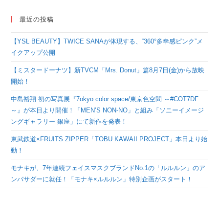
最近の投稿
【YSL BEAUTY】TWICE SANAが体現する、“360°多幸感ピンク”メ
イクアップ公開
【ミスタードーナツ】新TVCM「Mrs. Donut」篇8月7日(金)から放映
開始！
中島裕翔 初の写真展『7okyo color space/東京色空間 ～#COT7DF
～』が本日より開催！「MEN’S NON-NO」と組み「ソニーイメージ
ングギャラリー 銀座」にて新作を発表！
東武鉄道×FRUITS ZIPPER「TOBU KAWAII PROJECT」本日より始
動！
モナキが、7年連続フェイスマスクブランドNo.1の「ルルルン」のア
ンバサダーに就任！「モナキ×ルルルン」特別企画がスタート！