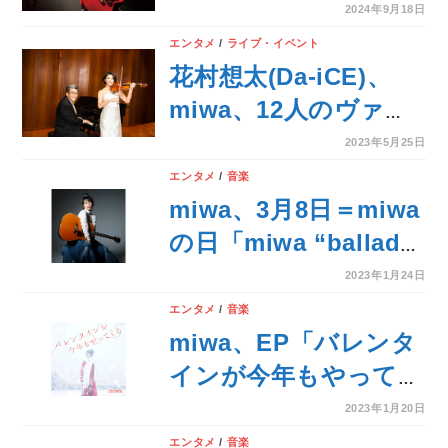
決定！
2024年9月18日
エンタメ
/
ライブ・イベント
花村想太(Da-iCE)、
miwa、12人のヴァイ
オリニストが「めざま
2023年5月25日
しクラシックス」サマ
エンタメ
/
音楽
ースペシャル2023ス
miwa、3月8日＝miwa
ペシャルゲストに決
の日「miwa “ballad
定！
collection” live 2021
2023年1月24日
～decade～」映像商
エンタメ
/
音楽
品発売＆EP「バレン
miwa、EP「バレンタ
タインが今年もやって
インが今年もやってく
くる」スペシャルイベ
る」CD購入者特典絵
2023年1月20日
ント開催決定！
柄およびCD封入特典
エンタメ
/
音楽