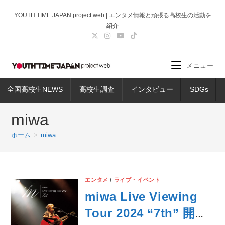
コ
YOUTH TIME JAPAN project web | エンタメ情報と頑張る高校生の活動を
ン
紹介
テ
ン
ツ
メニュー
へ
ス
全国高校生NEWS
高校生調査
インタビュー
SDGs
キ
ッ
miwa
プ
ホーム
>
miwa
エンタメ
/
ライブ・イベント
miwa Live Viewing
Tour 2024 “7th” 開催