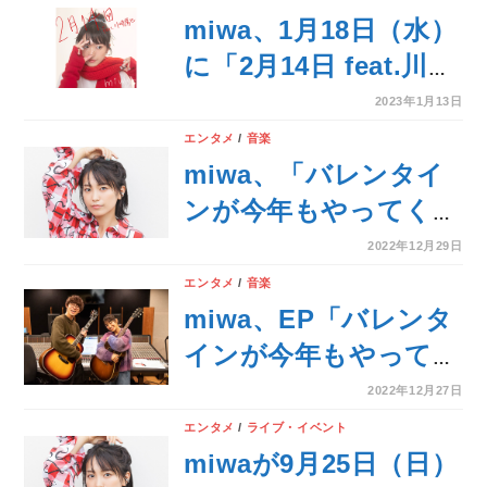
内容公開！!
miwa、1月18日（水）
に「2月14日 feat.川崎
鷹也」先行配信リリー
2023年1月13日
ス決定！
エンタメ
/
音楽
miwa、「バレンタイ
ンが今年もやってく
る」初回生産限定盤 特
2022年12月29日
典映像「miwa special
エンタメ
/
音楽
concert 2022
miwa、EP「バレンタ
“REVIVAL”」ティザ
インが今年もやってく
ー映像公開！
る」収録内容決定！ 川
2022年12月27日
崎鷹也をフィーチャリ
エンタメ
/
ライブ・イベント
ングに迎えた「2月14
miwaが9月25日（日）