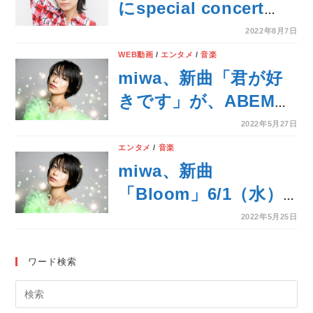
日 feat.川崎鷹也」を
にspecial concert
はじめとした全4曲収
2022を開催決定！！
2022年8月7日
録！
WEB動画
/
エンタメ
/
音楽
miwa、新曲「君が好
きです」が、ABEMA
大人気シリーズ最新作
2022年5月27日
『私たち結婚しました
エンタメ
/
音楽
3』主題歌に決定！
miwa、新曲
「Bloom」6/1（水）
配信リリース決定！大
2022年5月25日
人気コミック『サク
ラ、サク。』とのスペ
ワード検索
シャルコラボPV本日
公開！