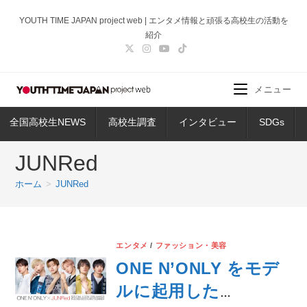
コ
YOUTH TIME JAPAN project web | エンタメ情報と頑張る高校生の活動を
ン
紹介
テ
ン
ツ
メニュー
へ
ス
全国高校生NEWS
高校生調査
インタビュー
SDGs
キ
ッ
JUNRed
プ
ホーム
>
JUNRed
エンタメ
/
ファッション・美容
ONE N’ONLY をモデ
ルに起用した