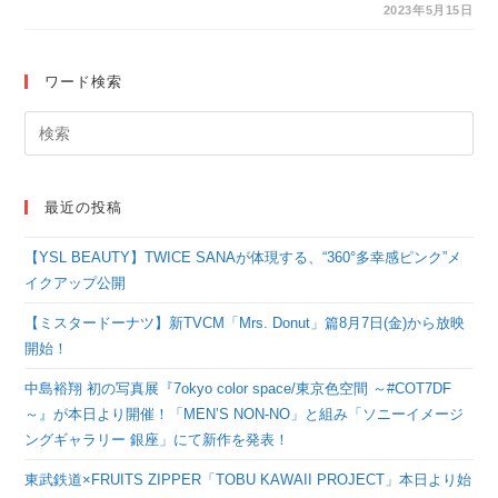
JUNRed(ジュンレッ
2023年5月15日
ド) のスペシャルコン
テンツが解禁！
ワード検索
最近の投稿
【YSL BEAUTY】TWICE SANAが体現する、“360°多幸感ピンク”メ
イクアップ公開
【ミスタードーナツ】新TVCM「Mrs. Donut」篇8月7日(金)から放映
開始！
中島裕翔 初の写真展『7okyo color space/東京色空間 ～#COT7DF
～』が本日より開催！「MEN’S NON-NO」と組み「ソニーイメージ
ングギャラリー 銀座」にて新作を発表！
東武鉄道×FRUITS ZIPPER「TOBU KAWAII PROJECT」本日より始