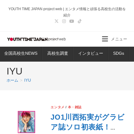
コ
YOUTH TIME JAPAN project web | エンタメ情報と頑張る高校生の活動を
ン
紹介
テ
ン
ツ
メニュー
へ
ス
全国高校生NEWS
高校生調査
インタビュー
SDGs
キ
ッ
IYU
プ
ホーム
>
IYU
エンタメ
/
本・雑誌
JO1川西拓実がグラビ
ア誌ソロ初表紙！