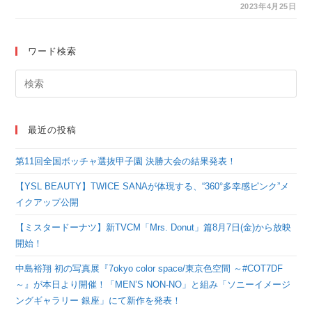
「IYU（アイユー）」
2023年4月25日
が本日発売！
ワード検索
最近の投稿
第11回全国ボッチャ選抜甲子園 決勝大会の結果発表！
【YSL BEAUTY】TWICE SANAが体現する、“360°多幸感ピンク”メ
イクアップ公開
【ミスタードーナツ】新TVCM「Mrs. Donut」篇8月7日(金)から放映
開始！
中島裕翔 初の写真展『7okyo color space/東京色空間 ～#COT7DF
～』が本日より開催！「MEN’S NON-NO」と組み「ソニーイメージ
ングギャラリー 銀座」にて新作を発表！