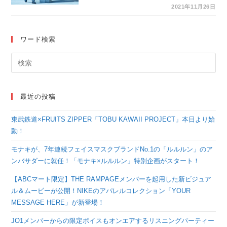
ン・モデルに柄本佑が
2021年11月26日
登場！ 新キャンペー
ン・ビジュアル解禁。
ワード検索
俳優の柄本佑が着こな
すH&Mメンズの最新
ファッション
最近の投稿
東武鉄道×FRUITS ZIPPER「TOBU KAWAII PROJECT」本日より始
動！
モナキが、7年連続フェイスマスクブランドNo.1の「ルルルン」のア
ンバサダーに就任！「モナキ×ルルルン」特別企画がスタート！
【ABCマート限定】THE RAMPAGEメンバーを起用した新ビジュア
ル＆ムービーが公開！NIKEのアパレルコレクション「YOUR
MESSAGE HERE」が新登場！
JO1メンバーからの限定ボイスもオンエアするリスニングパーティー