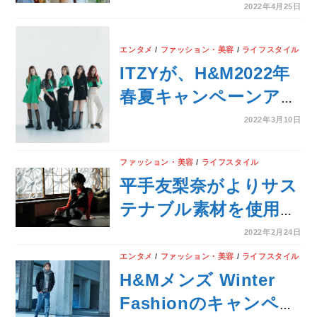
Week Collection』の
2022年4月25日
キャンペーン＆メイキ
ング・インタビュー動
エンタメ
/
ファッション・美容
/
ライフスタイル
ITZYが、H&M2022年
画が本日から公開！
春夏キャンペーンアン
バサダーに！『H&M
2022年3月10日
with ITZY』が3月24日
（木）よりスタート！
ファッション・美容
/
ライフスタイル
平手友梨奈がよりサス
テナブル素材を使用し
たハイエンドな
2022年2月24日
「H&M Studio
エンタメ
/
ファッション・美容
/
ライフスタイル
SS22」を着こなす
H&Mメンズ Winter
Fashionのキャンペー