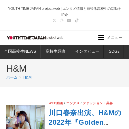
コ
YOUTH TIME JAPAN project web | エンタメ情報と頑張る高校生の活動を
ン
紹介
テ
ン
ツ
メニュー
へ
ス
全国高校生NEWS
高校生調査
インタビュー
SDGs
キ
ッ
H&M
プ
ホーム
>
H&M
WEB動画
/
エンタメ
/
ファッション・美容
川口春奈出演、H&Mの
2022年『Golden