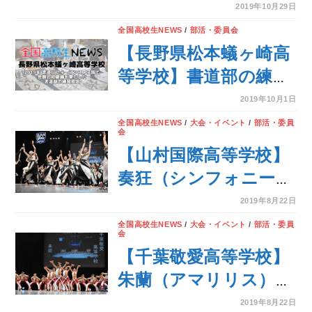
がレポート！
2019年10月29日
全国高校生NEWS
/
部活・委員会
【長野県松本蟻ヶ崎高
等学校】書道部の練習
風景をお届け！
2019年10月1日
全国高校生NEWS
/
大会・イベント
/
部活・委員
会
【山村国際高等学校】
奏狂（シンフォニー）
のテーマでダンスを披
2019年8月22日
露！＜第7回 DANCE
全国高校生NEWS
/
大会・イベント
/
部活・委員
会
CLUB
【千葉敬愛高等学校】
CHAMPIONSHIP＞
朱蘭（アマリリス）の
テーマでダンスを披
2019年8月22日