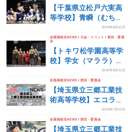
CHAMPIONSHIP＞
【千葉県立松戸六実高
等学校】青瞬（むち）
のテーマでダンスを披
2019年8月21日
露！＜第7回 DANCE
全国高校生NEWS
/
大会・イベント
/
部活・委員
会
CLUB
【トキワ松学園高等学
CHAMPIONSHIP＞
校】学女（マララ）の
テーマでダンスを披
2019年8月21日
露！＜第7回 DANCE
全国高校生NEWS
/
部活・委員会
CLUB
【埼玉県立三郷工業技
CHAMPIONSHIP＞
術高等学校】エコラン
カーの研究・製作に励
2019年7月23日
む機会研究部の部長に
全国高校生NEWS
/
部活・委員会
インタビュー！
【埼玉県立三郷工業技