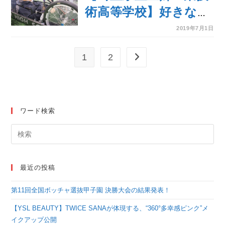
術高等学校】好きなこ
とを追求しエコランカ
2019年7月1日
ーで1,000kmの壁を突
1
2
次のページへ
破を目指す機械研究
部！
ワード検索
最近の投稿
第11回全国ボッチャ選抜甲子園 決勝大会の結果発表！
【YSL BEAUTY】TWICE SANAが体現する、“360°多幸感ピンク”メ
イクアップ公開