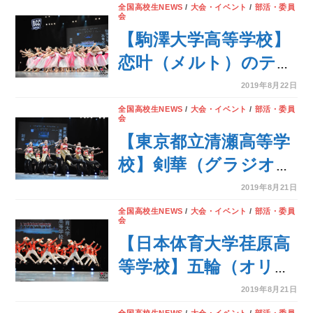
を披露！＜第7回
全国高校生NEWS
/
大会・イベント
/
部活・委員
会
DANCE CLUB
【駒澤大学高等学校】
CHAMPIONSHIP＞
恋叶（メルト）のテー
マでダンスを披露！＜
2019年8月22日
第7回 DANCE CLUB
全国高校生NEWS
/
大会・イベント
/
部活・委員
会
CHAMPIONSHIP＞
【東京都立清瀬高等学
校】剣華（グラジオラ
ス）のテーマでダンス
2019年8月21日
を披露！＜第7回
全国高校生NEWS
/
大会・イベント
/
部活・委員
会
DANCE CLUB
【日本体育大学荏原高
CHAMPIONSHIP＞
等学校】五輪（オリン
ピック）のテーマでダ
2019年8月21日
ンスを披露！＜第7回