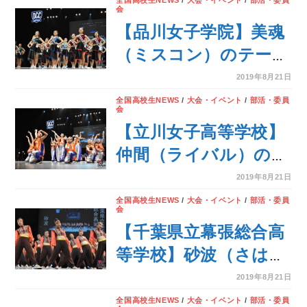
全国高校生NEWS
/
大会・イベント
/
部活・委員
会
DANCE CLUB
【品川女子学院】美魂
CHAMPIONSHIP＞
（ミスコン）のテーマ
でダンスを披露！＜第
2019年8月21日
7回 DANCE CLUB
全国高校生NEWS
/
大会・イベント
/
部活・委員
会
CHAMPIONSHIP＞
【立川女子高等学校】
仲間（ライバル）のテ
ーマでダンスを披露！
2019年8月21日
＜第7回 DANCE
全国高校生NEWS
/
大会・イベント
/
部活・委員
会
CLUB
【千葉県立幕張総合高
CHAMPIONSHIP＞
等学校】砂波（さは）
のテーマでダンスを披
2019年8月21日
露！＜第7回 DANCE
全国高校生NEWS
/
大会・イベント
/
部活・委員