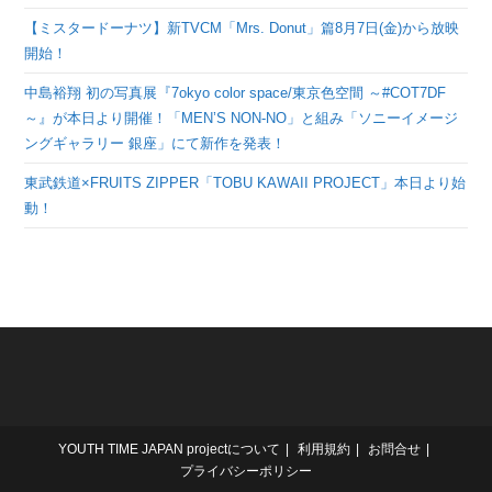
【ミスタードーナツ】新TVCM「Mrs. Donut」篇8月7日(金)から放映
開始！
中島裕翔 初の写真展『7okyo color space/東京色空間 ～#COT7DF
～』が本日より開催！「MEN’S NON-NO」と組み「ソニーイメージ
ングギャラリー 銀座」にて新作を発表！
東武鉄道×FRUITS ZIPPER「TOBU KAWAII PROJECT」本日より始
動！
YOUTH TIME JAPAN projectについて
利用規約
お問合せ
プライバシーポリシー