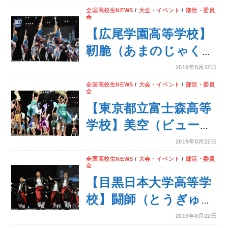
露！＜第7回 DANCE
全国高校生NEWS
/
大会・イベント
/
部活・委員
会
CLUB
【広尾学園高等学校】
CHAMPIONSHIP＞
靭脆（あまのじゃく）
のテーマでダンスを披
2019年8月22日
露！＜第7回 DANCE
全国高校生NEWS
/
大会・イベント
/
部活・委員
会
CLUB
【東京都立富士森高等
CHAMPIONSHIP＞
学校】美空（ビューテ
ィフル）のテーマでダ
2019年8月22日
ンスを披露！＜第7回
全国高校生NEWS
/
大会・イベント
/
部活・委員
会
DANCE CLUB
【目黒日本大学高等学
CHAMPIONSHIP＞
校】闘師（とうぎゅう
し）のテーマでダンス
2019年8月22日