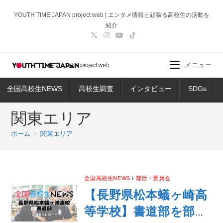
コ
YOUTH TIME JAPAN project web | エンタメ情報と頑張る高校生の活動を
ン
紹介
テ
ン
ツ
メニュー
へ
ス
全国高校生NEWS
高校生調査
インタビュー
SDGs
キ
ッ
関東エリア
プ
ホーム
>
関東エリア
全国高校生NEWS
/
部活・委員会
【長野県松本蟻ヶ崎高
等学校】書道部を部員