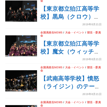
会
CLUB
【東京都立狛江高等学
CHAMPIONSHIP＞
校】黒烏（クロウ）の
テーマでダンスを披
2019年8月21日
露！＜第7回 DANCE
全国高校生NEWS
/
大会・イベント
/
部活・委員
会
CLUB
【東京都立狛江高等学
CHAMPIONSHIP＞
校】魔女（ウィッチー
ズ）のテーマでダンス
2019年8月21日
を披露！＜第7回
全国高校生NEWS
/
大会・イベント
/
部活・委員
会
DANCE CLUB
【武南高等学校】憤怒
CHAMPIONSHIP＞
（ライジン）のテーマ
でダンスを披露！＜第
2019年8月21日
7回 DANCE CLUB
全国高校生NEWS
/
大会・イベント
/
部活・委員
会