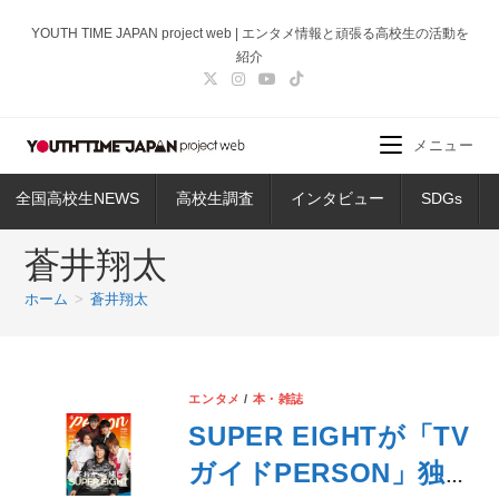
コ
YOUTH TIME JAPAN project web | エンタメ情報と頑張る高校生の活動を
ン
紹介
テ
ン
ツ
メニュー
へ
ス
全国高校生NEWS
高校生調査
インタビュー
SDGs
キ
ッ
蒼井翔太
プ
ホーム
>
蒼井翔太
エンタメ
/
本・雑誌
SUPER EIGHTが「TV
ガイドPERSON」独占