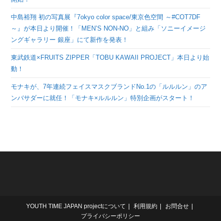
中島裕翔 初の写真展『7okyo color space/東京色空間 ～#COT7DF
～』が本日より開催！「MEN’S NON-NO」と組み「ソニーイメージ
ングギャラリー 銀座」にて新作を発表！
東武鉄道×FRUITS ZIPPER「TOBU KAWAII PROJECT」本日より始
動！
モナキが、7年連続フェイスマスクブランドNo.1の「ルルルン」のア
ンバサダーに就任！「モナキ×ルルルン」特別企画がスタート！
YOUTH TIME JAPAN projectについて
利用規約
お問合せ
プライバシーポリシー