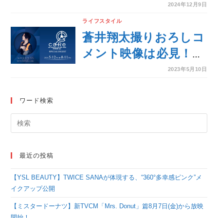
座談会で語るデビュー
2024年12月9日
20周年。「今が一番メ
ライフスタイル
ンバーのことが好き」
蒼井翔太撮りおろしコ
メント映像は必見！
『WONDER lab.
2023年5月10日
coRe』のライブ映像
を、JOYSOUND「み
ワード検索
るハコ」で無料配信！
最近の投稿
【YSL BEAUTY】TWICE SANAが体現する、“360°多幸感ピンク”メ
イクアップ公開
【ミスタードーナツ】新TVCM「Mrs. Donut」篇8月7日(金)から放映
開始！