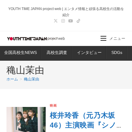
コ
YOUTH TIME JAPAN project web | エンタメ情報と頑張る高校生の活動を
ン
紹介
テ
ン
ツ
メニュー
へ
ス
全国高校生NEWS
高校生調査
インタビュー
SDGs
キ
ッ
穐山茉由
プ
ホーム
>
穐山茉由
映画
桜井玲香（元乃木坂
46）主演映画『シノノ