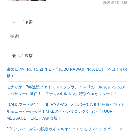
メ色の週末』ついに予
2021年9月16日
告編解禁！ 主題歌は佐
藤ミキ「東雲の空」に
ワード検索
決定！
最近の投稿
東武鉄道×FRUITS ZIPPER「TOBU KAWAII PROJECT」本日より始
動！
モナキが、7年連続フェイスマスクブランドNo.1の「ルルルン」のア
ンバサダーに就任！「モナキ×ルルルン」特別企画がスタート！
【ABCマート限定】THE RAMPAGEメンバーを起用した新ビジュア
ル＆ムービーが公開！NIKEのアパレルコレクション「YOUR
MESSAGE HERE」が新登場！
JO1メンバーからの限定ボイスもオンエアするリスニングパーティー