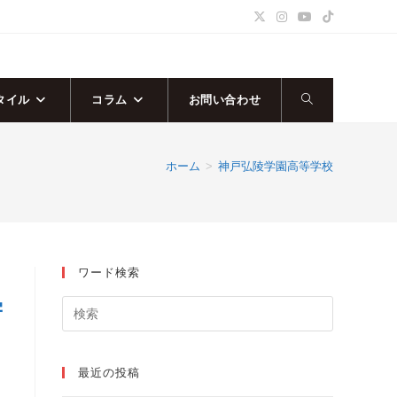
タイル
コラム
お問い合わせ
ウ
ェ
ホーム
>
神戸弘陵学園高等学校
ブ
サ
ワード検索
イ
学
ト
の
最近の投稿