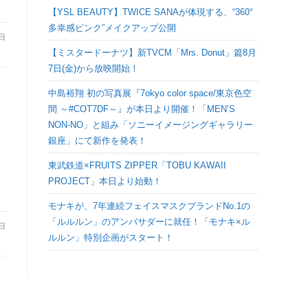
検
【YSL BEAUTY】TWICE SANAが体現する、“360°
多幸感ピンク”メイクアップ公開
9日
索
【ミスタードーナツ】新TVCM「Mrs. Donut」篇8月
7日(金)から放映開始！
を
中島裕翔 初の写真展『7okyo color space/東京色空
間 ～#COT7DF～』が本日より開催！「MEN’S
ト
NON-NO」と組み「ソニーイメージングギャラリー
銀座」にて新作を発表！
グ
東武鉄道×FRUITS ZIPPER「TOBU KAWAII
PROJECT」本日より始動！
ル
モナキが、7年連続フェイスマスクブランドNo.1の
「ルルルン」のアンバサダーに就任！「モナキ×ル
3日
ルルン」特別企画がスタート！