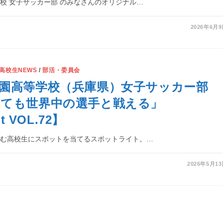
校 女子サッカー部 のみなさんのオリジナル…
2026年6月
高校生NEWS
/
部活・委員会
園高等学校（兵庫県）女子サッカー部
いても世界中の選手と戦える」
ht VOL.72】
励む高校生にスポットを当てるスポットライト。…
2026年5月1