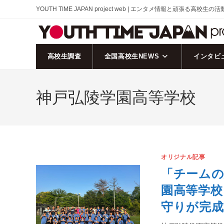
コ
YOUTH TIME JAPAN project web | エンタメ情報と頑張る高校生の
ン
テ
ン
ツ
高校生調査
全国高校生NEWS
インタビ
へ
ス
神戸弘陵学園高等学校
キ
ッ
プ
オリジナル記事
「チームの
園高等学校
守りが完成