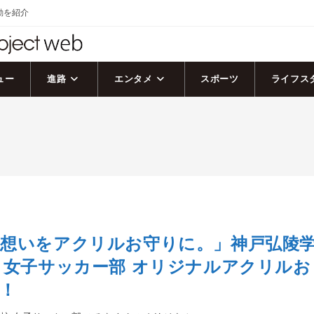
活動を紹介
ュー
進路
エンタメ
スポーツ
ライフス
想いをアクリルお守りに。」神戸弘陵
 女子サッカー部 オリジナルアクリルお
！