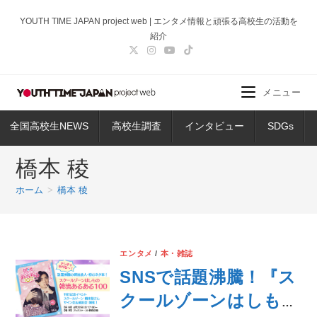
コ
YOUTH TIME JAPAN project web | エンタメ情報と頑張る高校生の活動を
ン
紹介
テ
ン
ツ
メニュー
へ
ス
全国高校生NEWS
高校生調査
インタビュー
SDGs
キ
ッ
橋本 稜
プ
ホーム
>
橋本 稜
エンタメ
/
本・雑誌
SNSで話題沸騰！『ス
クールゾーンはしもの