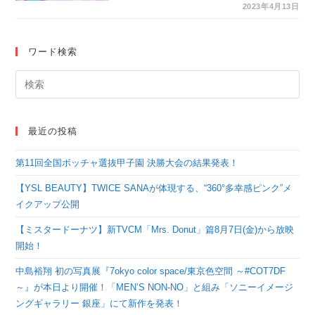
韓流あるある100』刊
2023年4月13日
行記念サイン会＆撮影
会開催
ワード検索
最近の投稿
第11回全国ボッチャ選抜甲子園 決勝大会の結果発表！
【YSL BEAUTY】TWICE SANAが体現する、“360°多幸感ピンク”メ
イクアップ公開
【ミスタードーナツ】新TVCM「Mrs. Donut」篇8月7日(金)から放映
開始！
中島裕翔 初の写真展『7okyo color space/東京色空間 ～#COT7DF
～』が本日より開催！「MEN’S NON-NO」と組み「ソニーイメージ
ングギャラリー 銀座」にて新作を発表！