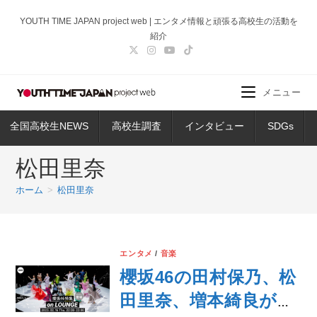
コ
YOUTH TIME JAPAN project web | エンタメ情報と頑張る高校生の活動を
ン
紹介
テ
ン
ツ
メニュー
へ
ス
全国高校生NEWS
高校生調査
インタビュー
SDGs
キ
ッ
松田里奈
プ
ホーム
>
松田里奈
エンタメ
/
音楽
櫻坂46の田村保乃、松
田里奈、増本綺良が登