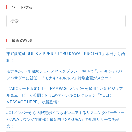
舞香×瀧本美織、
ワード検索
SixTONES ジェシー✕
市川猿之助が登場！
『TOKYO
最近の投稿
SPEAKEASY』
東武鉄道×FRUITS ZIPPER「TOBU KAWAII PROJECT」本日より始
動！
モナキが、7年連続フェイスマスクブランドNo.1の「ルルルン」のア
ンバサダーに就任！「モナキ×ルルルン」特別企画がスタート！
【ABCマート限定】THE RAMPAGEメンバーを起用した新ビジュア
ル＆ムービーが公開！NIKEのアパレルコレクション「YOUR
MESSAGE HERE」が新登場！
JO1メンバーからの限定ボイスもオンエアするリスニングパーティー
がAWAラウンジで開催！最新曲「SAKURA」の配信リリースを記
念！