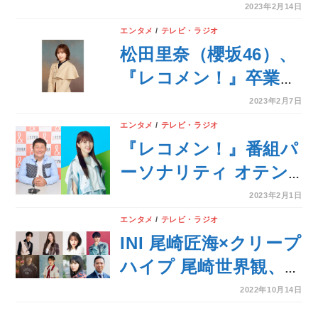
場するAWAラウンジ
2023年2月14日
が開催！
エンタメ
/
テレビ・ラジオ
松田里奈（櫻坂46）、
『レコメン！』卒業発
表後、初めて心境を語
2023年2月7日
る
エンタメ
/
テレビ・ラジオ
『レコメン！』番組パ
ーソナリティ オテン
キのり、田村真佑（乃
2023年2月1日
木坂46）、松田里奈
エンタメ
/
テレビ・ラジオ
（櫻坂46）、加藤史帆
INI 尾崎匠海×クリープ
(日向坂46)3月いっぱ
ハイプ 尾崎世界観、
いでの番組卒業を発表
乃木坂46 梅澤美波×櫻
2022年10月14日
坂46 松田里奈、山本