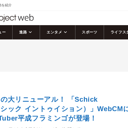
活動を紹介
ュー
進路
エンタメ
スポーツ
ライフス
の大リニューアル！ 「Schick
ion（シック イントゥイション）」WebCM
uTuber平成フラミンゴが登場！