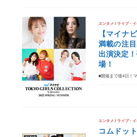
エンタメ
/
ライブ・イ
【マイナビ 
満載の注目
出演決定！
場！
■開催まで後4日！
エンタメ
/
ライブ・イ
コムドット