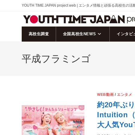
コ
YOUTH TIME JAPAN project web | エンタメ情報と頑張る高校生の
ン
テ
ン
ツ
高校生調査
全国高校生NEWS
インタビ
へ
ス
平成フラミンゴ
キ
ッ
プ
WEB動画
/
エンタメ
約20年ぶり
Intuit
大人気Yo