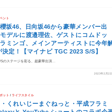
ベント
、櫻坂46、日向坂46から豪華メンバー出
ンモデルに渡邉理佐、ゲストにコムドッ
フラミンゴ、メインアーティストに今年
が決定！【マイナビ TGC 2023 S/S】
3 S/Sのステージを彩る、超豪華出演…
2023年2月2
ポット
/
ライフスタイル
ト・くれいじーまぐねっと・平成フラミ
laxyと YouTube ショートのコラボ企