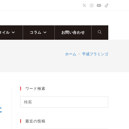
タイル
コラム
お問い合わせ
ウ
ェ
ホーム
>
平成フラミンゴ
ブ
サ
ワード検索
イ
ト
に
の
最近の投稿