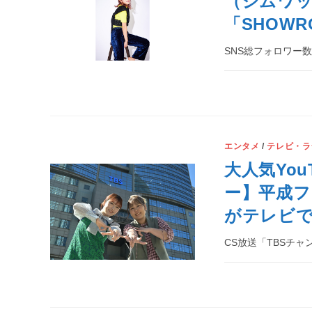
（ジムワッ
「SHOWR
SNS総フォロワー数
エンタメ
/
テレビ・ラ
大人気Yo
ー】平成フ
がテレビ
CS放送「TBSチ