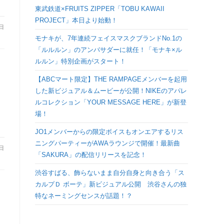
検
東武鉄道×FRUITS ZIPPER「TOBU KAWAII
PROJECT」本日より始動！
5日
索
モナキが、7年連続フェイスマスクブランドNo.1の
「ルルルン」のアンバサダーに就任！「モナキ×ル
を
ルルン」特別企画がスタート！
【ABCマート限定】THE RAMPAGEメンバーを起用
ト
した新ビジュアル＆ムービーが公開！NIKEのアパレ
ルコレクション「YOUR MESSAGE HERE」が新登
グ
場！
JO1メンバーからの限定ボイスもオンエアするリス
ル
ニングパーティーがAWAラウンジで開催！最新曲
7日
「SAKURA」の配信リリースを記念！
渋谷すばる、飾らないまま自分自身と向き合う「ス
カルプＤ ボーテ」新ビジュアル公開 渋谷さんの独
特なネーミングセンスが話題！？