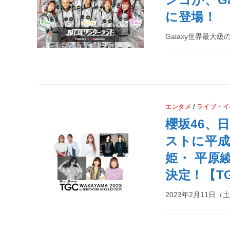
に登場！
Galaxy世界最大級の
エンタメ
/
ライブ・イ
櫻坂46、
ストに平
姫・ 平原
決定！【TG
2023年2月11