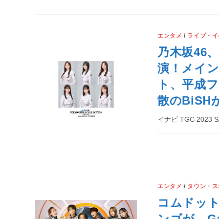
エンタメ
/
ライブ・イ
乃木坂46
演！メイ
ト、平成
散のBiSH
イナビ TGC 202
エンタメ
/
タウン・ス
コムドッ
ンゴが、Ga