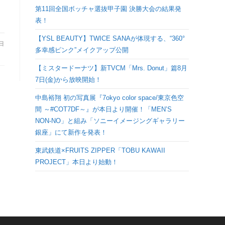
検
第11回全国ボッチャ選抜甲子園 決勝大会の結果発
表！
索
【YSL BEAUTY】TWICE SANAが体現する、“360°
9日
多幸感ピンク”メイクアップ公開
を
【ミスタードーナツ】新TVCM「Mrs. Donut」篇8月
7日(金)から放映開始！
ト
中島裕翔 初の写真展『7okyo color space/東京色空
グ
間 ～#COT7DF～』が本日より開催！「MEN’S
NON-NO」と組み「ソニーイメージングギャラリー
銀座」にて新作を発表！
ル
東武鉄道×FRUITS ZIPPER「TOBU KAWAII
PROJECT」本日より始動！