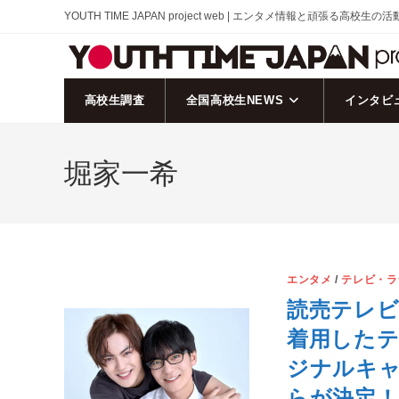
コ
YOUTH TIME JAPAN project web | エンタメ情報と頑張る高校生の
ン
テ
ン
ツ
高校生調査
全国高校生NEWS
インタビ
へ
ス
堀家一希
キ
ッ
プ
エンタメ
/
テレビ・ラ
読売テレ
着用した
ジナルキ
らが決定！