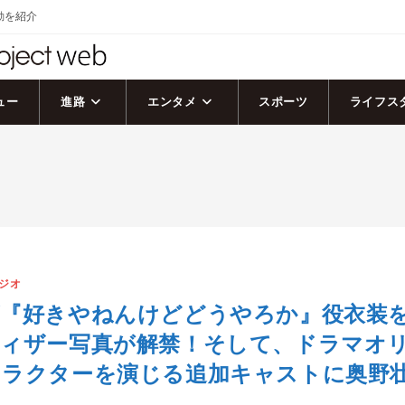
活動を紹介
ュー
進路
エンタメ
スポーツ
ライフス
ジオ
ビ『好きやねんけどどうやろか』役衣装
ティザー写真が解禁！そして、ドラマオ
ャラクターを演じる追加キャストに奥野