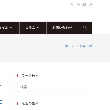
タイル
コラム
お問い合わせ
ウ
ェ
ホーム
>
堀家一希
ブ
サ
ワード検索
イ
を
ト
リ
壮
の
最近の投稿