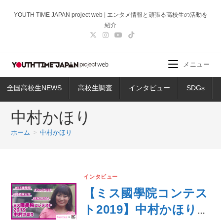
コ
YOUTH TIME JAPAN project web | エンタメ情報と頑張る高校生の活動を
ン
紹介
テ
ン
ツ
メニュー
へ
ス
全国高校生NEWS
高校生調査
インタビュー
SDGs
キ
ッ
中村かほり
プ
ホーム
>
中村かほり
インタビュー
【ミス國學院コンテス
ト2019】中村かほり