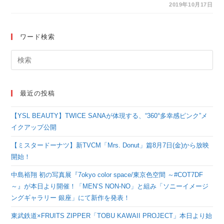
さんにインタビュー！
2019年10月17日
「音読すると結構頭に
入るのが早いなと思う
ワード検索
ので実践している」
最近の投稿
【YSL BEAUTY】TWICE SANAが体現する、“360°多幸感ピンク”メ
イクアップ公開
【ミスタードーナツ】新TVCM「Mrs. Donut」篇8月7日(金)から放映
開始！
中島裕翔 初の写真展『7okyo color space/東京色空間 ～#COT7DF
～』が本日より開催！「MEN’S NON-NO」と組み「ソニーイメージ
ングギャラリー 銀座」にて新作を発表！
東武鉄道×FRUITS ZIPPER「TOBU KAWAII PROJECT」本日より始