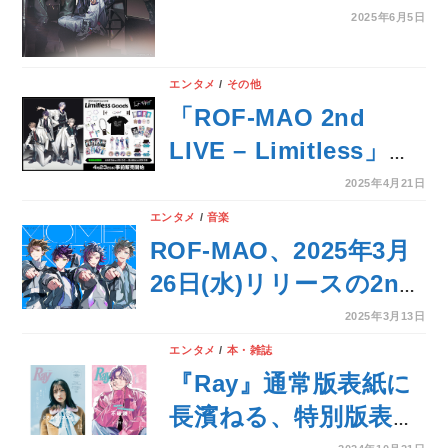
始！
Single『狂騒RIOT』
2025年6月5日
2025年9月17日(水)に
発売決定！
エンタメ
/
その他
「ROF-MAO 2nd
LIVE – Limitless」グ
ッズを2025年4月23日
2025年4月21日
(水)18時よりにじさん
エンタメ
/
音楽
じオフィシャルストア
ROF-MAO、2025年3月
にて事前販売開始！
26日(水)リリースの2nd
Mini
2025年3月13日
Album『MOMENTUM』
エンタメ
/
本・雑誌
よりケンモチヒデフミ
『Ray』通常版表紙に
提供楽曲「布袋尊」が先
長濱ねる、特別版表紙