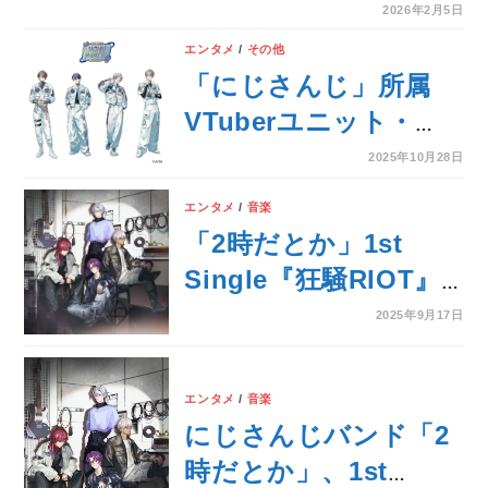
ッズが登場！2026年2
2026年2月5日
月6日(金)18時から販
エンタメ
/
その他
売開始！
「にじさんじ」所属
VTuberユニット・
ROF-MAOの結成4周
2025年10月28日
年を記念したフェア
エンタメ
/
音楽
が、全国アニメイトで
「2時だとか」1st
11月1日から開催！
Single『狂騒RIOT』
撮りおろしビジュアル
本日2025年9月17日
2025年9月17日
を使用した商品の販売
(水)発売！メンバーコ
や、オンリーショップ
メント、楽曲クリエイ
エンタメ
/
音楽
などの実施も!!
ターコメント到着！さ
にじさんじバンド「2
らにカラオケ配信も開
時だとか」、1st