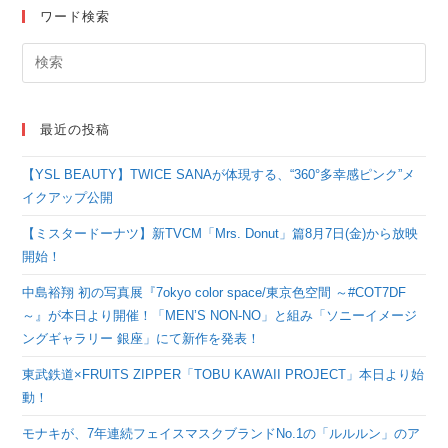
を開催
トになったメディキュ
ワード検索
ットをオンライン限定
で2023年3月4日より
予約発売開始
最近の投稿
【YSL BEAUTY】TWICE SANAが体現する、“360°多幸感ピンク”メ
イクアップ公開
【ミスタードーナツ】新TVCM「Mrs. Donut」篇8月7日(金)から放映
開始！
中島裕翔 初の写真展『7okyo color space/東京色空間 ～#COT7DF
～』が本日より開催！「MEN’S NON-NO」と組み「ソニーイメージ
ングギャラリー 銀座」にて新作を発表！
東武鉄道×FRUITS ZIPPER「TOBU KAWAII PROJECT」本日より始
動！
モナキが、7年連続フェイスマスクブランドNo.1の「ルルルン」のア