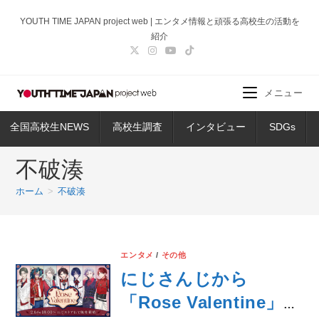
コ
YOUTH TIME JAPAN project web | エンタメ情報と頑張る高校生の活動を
ン
紹介
テ
ン
ツ
メニュー
へ
ス
全国高校生NEWS
高校生調査
インタビュー
SDGs
キ
ッ
不破湊
プ
ホーム
>
不破湊
エンタメ
/
その他
にじさんじから
「Rose Valentine」グ