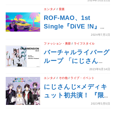
行配信スタート！
は不破湊が登場！2024
2024年10月21日
年12月号は10月23日
エンタメ
/
音楽
(水)発売！
ROF-MAO、1st
Single『DiVE !N』よ
りリード楽曲「DiVE
2024年7月1日
!N」がこの後7⽉2⽇
ファッション・美容
/
ライフスタイル
(火)0時より先行デジ
バーチャルライバーグ
タルリリース！
ループ 「にじさん
じ」 に所属する戌亥
2023年6月14日
とこと不破湊がプロデ
エンタメ
/
その他
/
ライブ・イベント
ュースしたバッグが
にじさんじ×メディキ
6/21（水）より発売開
ュット初共演！ 『限
始！大丸東京 ・ 大丸
定描き下ろしイラスト
2023年3月5日
梅田にてポップアップ
ポストカード』がセッ