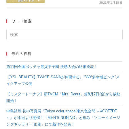
たと思う男性アイドル
2021年1月18日
グループ（#110）
ワード検索
最近の投稿
第11回全国ボッチャ選抜甲子園 決勝大会の結果発表！
【YSL BEAUTY】TWICE SANAが体現する、“360°多幸感ピンク”メ
イクアップ公開
【ミスタードーナツ】新TVCM「Mrs. Donut」篇8月7日(金)から放映
開始！
中島裕翔 初の写真展『7okyo color space/東京色空間 ～#COT7DF
～』が本日より開催！「MEN’S NON-NO」と組み「ソニーイメージ
ングギャラリー 銀座」にて新作を発表！