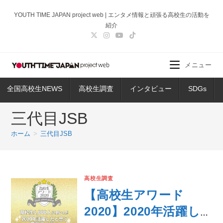
コ
YOUTH TIME JAPAN project web | エンタメ情報と頑張る高校生の活動を
ン
紹介
テ
ン
ツ
メニュー
へ
ス
全国高校生NEWS
高校生調査
インタビュー
SDGs
キ
ッ
三代目JSB
プ
ホーム
>
三代目JSB
高校生調査
【高校生アワード
2020】2020年活躍し