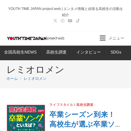
コ
YOUTH TIME JAPAN project web | エンタメ情報と頑張る高校生の活動を
ン
紹介
テ
ン
ツ
メニュー
へ
ス
全国高校生NEWS
高校生調査
インタビュー
SDGs
キ
ッ
レミオロメン
プ
ホーム
>
レミオロメン
ライフスタイル
/
高校生調査
卒業シーズン到来！
高校生が選ぶ卒業ソン