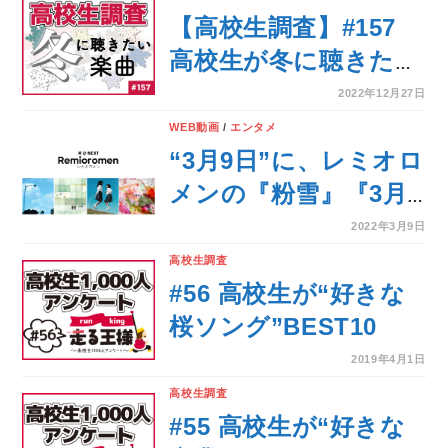
【高校生調査】#157
高校生が冬に聴きたい
楽曲
2022年12月27日
WEB動画
/
エンタメ
“3月9日”に、レミオロ
メンの『粉雪』『3月9
日』を含む4曲のMVの
2022年3月9日
配信がU-NEXTにてス
高校生調査
タート！LIVE映像5作
#56 高校生が“好きな
品の独占配信も決定！
桜ソング”BEST10
2019年4月1日
高校生調査
#55 高校生が“好きな