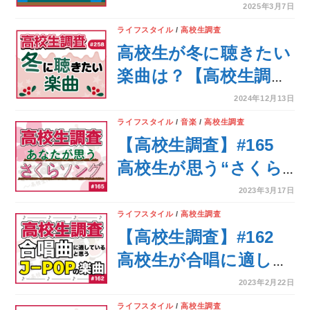
グランキング【高校生
2025年3月7日
調査 ＃271】
ライフスタイル
/
高校生調査
高校生が冬に聴きたい
楽曲は？【高校生調査
＃258】
2024年12月13日
ライフスタイル
/
音楽
/
高校生調査
【高校生調査】#165
高校生が思う“さくら
ソング”
2023年3月17日
ライフスタイル
/
高校生調査
【高校生調査】#162
高校生が合唱に適して
いると思うJ-POPの楽
2023年2月22日
曲
ライフスタイル
/
高校生調査