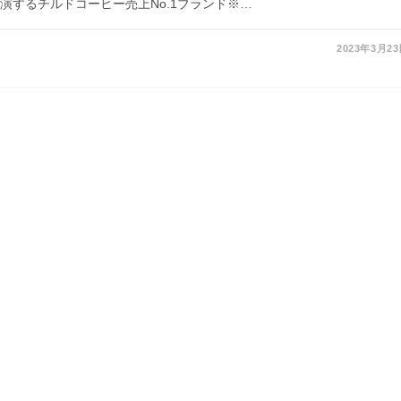
演するチルドコーヒー売上No.1ブランド※…
2023年3月2