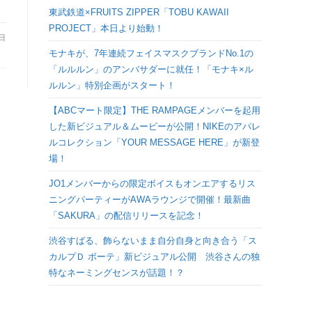
検
東武鉄道×FRUITS ZIPPER「TOBU KAWAII
PROJECT」本日より始動！
3日
索
モナキが、7年連続フェイスマスクブランドNo.1の
「ルルルン」のアンバサダーに就任！「モナキ×ル
を
ルルン」特別企画がスタート！
【ABCマート限定】THE RAMPAGEメンバーを起用
ト
した新ビジュアル＆ムービーが公開！NIKEのアパレ
ルコレクション「YOUR MESSAGE HERE」が新登
グ
場！
JO1メンバーからの限定ボイスもオンエアするリス
ル
ニングパーティーがAWAラウンジで開催！最新曲
「SAKURA」の配信リリースを記念！
渋谷すばる、飾らないまま自分自身と向き合う「ス
カルプＤ ボーテ」新ビジュアル公開 渋谷さんの独
特なネーミングセンスが話題！？