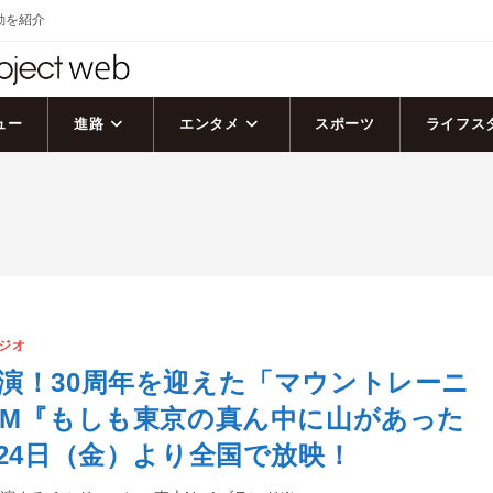
活動を紹介
ュー
進路
エンタメ
スポーツ
ライフス
ジオ
演！30周年を迎えた「マウントレーニ
CM『もしも東京の真ん中に山があった
月24日（金）より全国で放映！