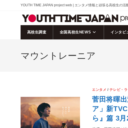
コ
YOUTH TIME JAPAN project web | エンタメ情報と頑張る高校生の
ン
テ
ン
ツ
高校生調査
全国高校生NEWS
インタビ
へ
ス
マウントレーニア
キ
ッ
プ
エンタメ
/
テレビ・ラ
菅田将暉出
ア」新TV
ら』篇 3