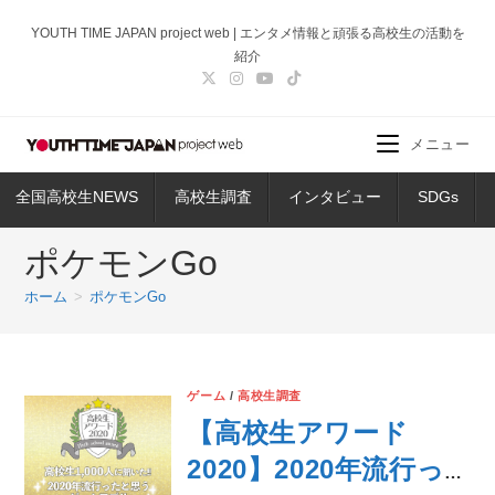
コ
YOUTH TIME JAPAN project web | エンタメ情報と頑張る高校生の活動を
ン
紹介
テ
ン
ツ
メニュー
へ
ス
全国高校生NEWS
高校生調査
インタビュー
SDGs
キ
ッ
ポケモンGo
プ
ホーム
>
ポケモンGo
ゲーム
/
高校生調査
【高校生アワード
2020】2020年流行っ