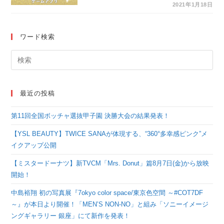
たと思うゲームアプリ
2021年1月18日
（#115）
ワード検索
最近の投稿
第11回全国ボッチャ選抜甲子園 決勝大会の結果発表！
【YSL BEAUTY】TWICE SANAが体現する、“360°多幸感ピンク”メ
イクアップ公開
【ミスタードーナツ】新TVCM「Mrs. Donut」篇8月7日(金)から放映
開始！
中島裕翔 初の写真展『7okyo color space/東京色空間 ～#COT7DF
～』が本日より開催！「MEN’S NON-NO」と組み「ソニーイメージ
ングギャラリー 銀座」にて新作を発表！