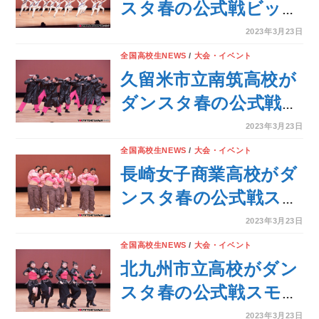
春の公式大会＞
スタ春の公式戦ビッグ
クラスで3位を獲得！
2023年3月23日
＜第16回日本高校ダン
全国高校生NEWS
/
大会・イベント
ス部選手権 春の公式大
久留米市立南筑高校が
会＞
ダンスタ春の公式戦ス
モールクラスで優勝を
2023年3月23日
獲得！＜第16回日本高
全国高校生NEWS
/
大会・イベント
校ダンス部選手権 春
長崎女子商業高校がダ
の公式大会＞
ンスタ春の公式戦スモ
ールクラスで準優勝を
2023年3月23日
獲得！＜第16回日本高
全国高校生NEWS
/
大会・イベント
校ダンス部選手権 春
北九州市立高校がダン
の公式大会＞
スタ春の公式戦スモー
ルクラスで3位を獲
2023年3月23日