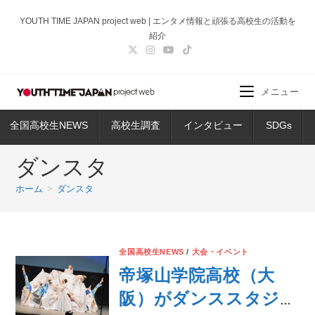
コ
YOUTH TIME JAPAN project web | エンタメ情報と頑張る高校生の活動を
ン
紹介
テ
ン
ツ
メニュー
へ
ス
全国高校生NEWS
高校生調査
インタビュー
SDGs
キ
ッ
ダンスタ
プ
ホーム
>
ダンスタ
全国高校生NEWS
/
大会・イベント
帝塚山学院高校（大
阪）がダンススタジア