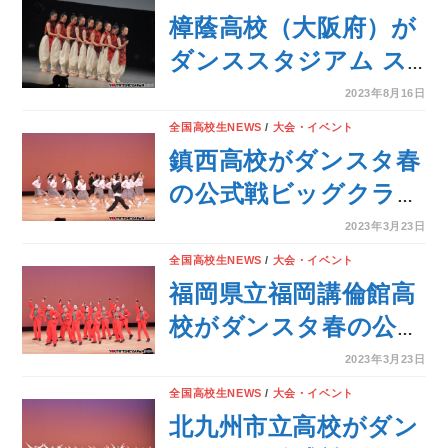
16回 日本高校ダンス
樟蔭高校（大阪府）が
部選手権 夏の公式全国
ダンススタジアム ス
大会＞
モールクラス全国大会
2023年8月16日
で3位を獲得！＜第16
全国高校生NEWS
/
大会・イベント
回 日本高校ダンス部
鎮西高校がダンスタ春
選手権 夏の公式全国大
の公式戦ビッグクラス
会＞
で優勝を獲得！＜第16
2023年3月23日
回日本高校ダンス部選
全国高校生NEWS
/
大会・イベント
手権 春の公式大会＞
福岡県立福岡講倫館高
校がダンスタ春の公式
戦ビッグクラスで準優
2023年3月23日
勝を獲得！＜第16回日
全国高校生NEWS
/
大会・イベント
本高校ダンス部選手権
北九州市立高校がダン