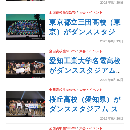
ム ビッグクラス全国
2023年8月19日
大会で優勝を果たす！
全国高校生NEWS
/
大会・イベント
＜第16回 日本高校ダ
東京都立三田高校（東
ンス部選手権 夏の公
京）がダンススタジア
式全国大会＞
ム ビッグクラス全国
2023年8月19日
大会で準優勝を獲得！
全国高校生NEWS
/
大会・イベント
＜第16回 日本高校ダ
愛知工業大学名電高校
ンス部選手権 夏の公
がダンススタジアム
式全国大会＞
スモールクラス全国大
2023年8月16日
会で優勝を果たす！＜
全国高校生NEWS
/
大会・イベント
第16回 日本高校ダン
桜丘高校（愛知県）が
ス部選手権 夏の公式全
ダンススタジアム ス
国大会＞
モールクラス全国大会
2023年8月16日
で準優勝を獲得！＜第
全国高校生NEWS
/
大会・イベント