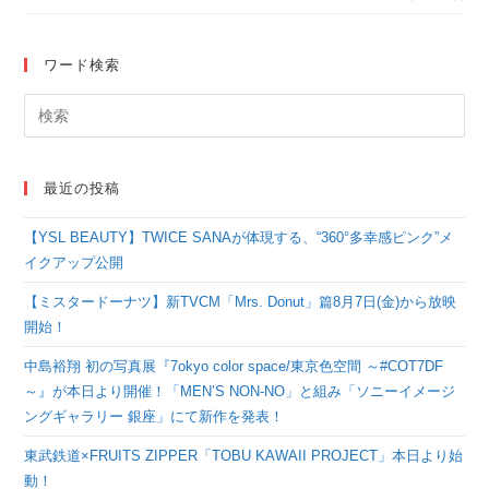
得！＜第16回日本高校
ダンス部選手権 春の
ワード検索
公式大会＞
最近の投稿
【YSL BEAUTY】TWICE SANAが体現する、“360°多幸感ピンク”メ
イクアップ公開
【ミスタードーナツ】新TVCM「Mrs. Donut」篇8月7日(金)から放映
開始！
中島裕翔 初の写真展『7okyo color space/東京色空間 ～#COT7DF
～』が本日より開催！「MEN’S NON-NO」と組み「ソニーイメージ
ングギャラリー 銀座」にて新作を発表！
東武鉄道×FRUITS ZIPPER「TOBU KAWAII PROJECT」本日より始
動！