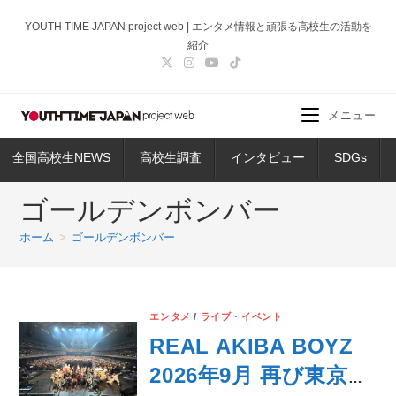
コ
YOUTH TIME JAPAN project web | エンタメ情報と頑張る高校生の活動を
ン
紹介
テ
ン
ツ
メニュー
へ
ス
全国高校生NEWS
高校生調査
インタビュー
SDGs
キ
ッ
ゴールデンボンバー
プ
ホーム
>
ゴールデンボンバー
エンタメ
/
ライブ・イベント
REAL AKIBA BOYZ
2026年9月 再び東京体