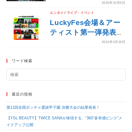
育館へ！次なるステー
2025年10月5日
ジへ進化した新章へ関
エンタメ
/
ライブ・イベント
連ユニットやメンバー
LuckyFes会場＆アー
による大型ライブ企画
ティスト第一弾発表！
も一斉発表！
ゴールデンボンバー、
2022年4月28日
MAN WITH A
MISSIONらの出演が
ワード検索
決定！
最近の投稿
第11回全国ボッチャ選抜甲子園 決勝大会の結果発表！
【YSL BEAUTY】TWICE SANAが体現する、“360°多幸感ピンク”メ
イクアップ公開