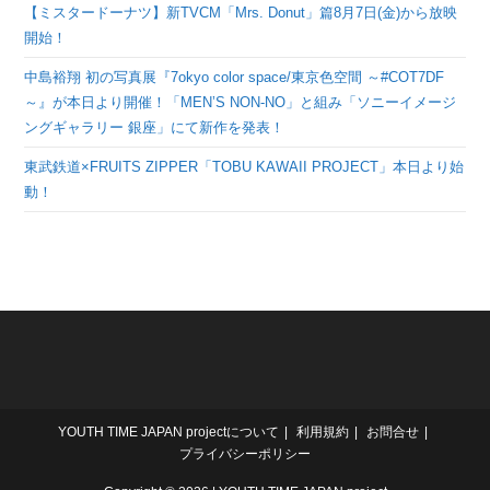
【ミスタードーナツ】新TVCM「Mrs. Donut」篇8月7日(金)から放映
開始！
中島裕翔 初の写真展『7okyo color space/東京色空間 ～#COT7DF
～』が本日より開催！「MEN’S NON-NO」と組み「ソニーイメージ
ングギャラリー 銀座」にて新作を発表！
東武鉄道×FRUITS ZIPPER「TOBU KAWAII PROJECT」本日より始
動！
YOUTH TIME JAPAN projectについて
利用規約
お問合せ
プライバシーポリシー