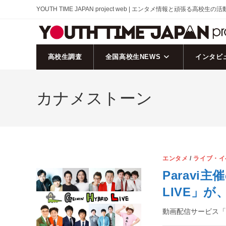
コ
YOUTH TIME JAPAN project web | エンタメ情報と頑張る高校生の
ン
テ
ン
ツ
高校生調査
全国高校生NEWS
インタビ
へ
ス
カナメストーン
キ
ッ
プ
エンタメ
/
ライブ・イ
Paravi主
LIVE」
動画配信サービス「P