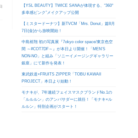
検
【YSL BEAUTY】TWICE SANAが体現する、“360°
8日
多幸感ピンク”メイクアップ公開
索
【ミスタードーナツ】新TVCM「Mrs. Donut」篇8月
7日(金)から放映開始！
を
中島裕翔 初の写真展『7okyo color space/東京色空
間 ～#COT7DF～』が本日より開催！「MEN’S
ト
NON-NO」と組み「ソニーイメージングギャラリー
銀座」にて新作を発表！
グ
東武鉄道×FRUITS ZIPPER「TOBU KAWAII
PROJECT」本日より始動！
ル
モナキが、7年連続フェイスマスクブランドNo.1の
「ルルルン」のアンバサダーに就任！「モナキ×ル
ルルン」特別企画がスタート！