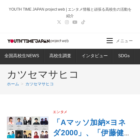
コ
YOUTH TIME JAPAN project web | エンタメ情報と頑張る高校生の活動を
ン
紹介
テ
ン
ツ
メニュー
へ
ス
全国高校生NEWS
高校生調査
インタビュー
SDGs
キ
ッ
カツセマサヒコ
プ
ホーム
>
カツセマサヒコ
エンタメ
「Aマッソ加納×ヨネ
ダ2000」、「伊藤健太