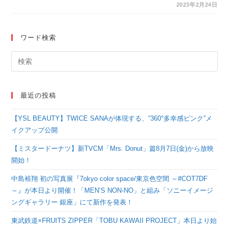
郎×カツセマサヒコ」
2023年2月24日
など計10組の人気アー
ティスト達によるスペ
ワード検索
シャル対談が
『Artistspoken』にて
配信！
最近の投稿
【YSL BEAUTY】TWICE SANAが体現する、“360°多幸感ピンク”メ
イクアップ公開
【ミスタードーナツ】新TVCM「Mrs. Donut」篇8月7日(金)から放映
開始！
中島裕翔 初の写真展『7okyo color space/東京色空間 ～#COT7DF
～』が本日より開催！「MEN’S NON-NO」と組み「ソニーイメージ
ングギャラリー 銀座」にて新作を発表！
東武鉄道×FRUITS ZIPPER「TOBU KAWAII PROJECT」本日より始