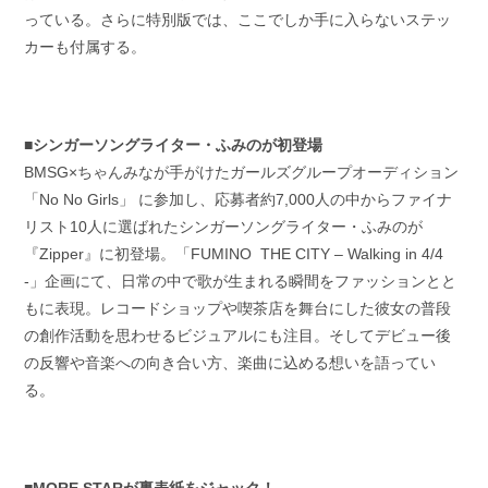
っている。さらに特別版では、ここでしか手に入らないステッ
カーも付属する。
■シンガーソングライター・ふみのが初登場
BMSG×ちゃんみなが手がけたガールズグループオーディション
「No No Girls」 に参加し、応募者約7,000人の中からファイナ
リスト10人に選ばれたシンガーソングライター・ふみのが
『Zipper』に初登場。「FUMINO THE CITY – Walking in 4/4
-」企画にて、日常の中で歌が生まれる瞬間をファッションとと
もに表現。レコードショップや喫茶店を舞台にした彼女の普段
の創作活動を思わせるビジュアルにも注目。そしてデビュー後
の反響や音楽への向き合い方、楽曲に込める想いを語ってい
る。