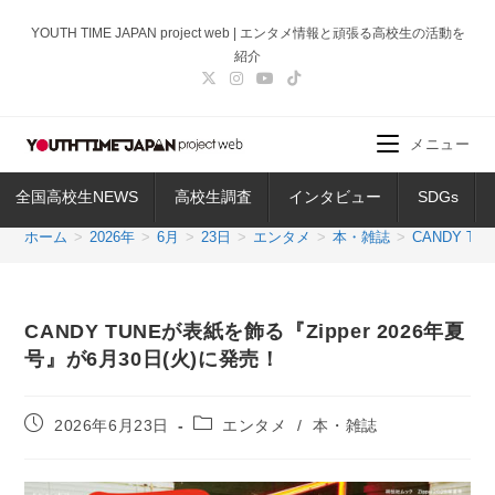
コ
YOUTH TIME JAPAN project web | エンタメ情報と頑張る高校生の活動を
ン
紹介
テ
ン
ツ
メニュー
へ
ス
全国高校生NEWS
高校生調査
インタビュー
SDGs
キ
ッ
ホーム
>
2026年
>
6月
>
23日
>
エンタメ
>
本・雑誌
>
CANDY T
プ
CANDY TUNEが表紙を飾る『Zipper 2026年夏
号』が6月30日(火)に発売！
投
投
2026年6月23日
エンタメ
/
本・雑誌
稿
稿
公
カ
開
テ