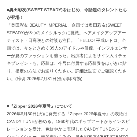
■奥田彩友(SWEET STEADY)をはじめ、今話題のタレントたち
が登場！
「奥田彩友 BEAUTY IMPERIAL」企画では奥田彩友(SWEET
STEADY)が3つのメイクルックに挑戦。ヘアメイクアップアー
ティスト・日高咲との対談も注目。「HELLO! 平成レトロ」企
画では、今をときめく39人のアイドルや俳優、インフルエンサ
ーが夏のファッションを纏った。出演者によるサイン入りチェ
キプレゼントも。応募は、今号に付属する応募券をはがきに貼
り、指定の方法でお送りください。詳細は誌面でご確認くださ
い。(締切:2026年7月31日(金)消印有効)
■『Zipper 2026年夏号』について
2026年6月30日(火)に発売する『Zipper 2026年夏号』の表紙は
CANDY TUNEが務める。1960年代のポップアートからインスピ
レーションを受け、色鮮やかに表現したCANDY TUNEのファッ
ションイシュー、南琴奈やふみの、奥田彩友(SWEET STEADY)