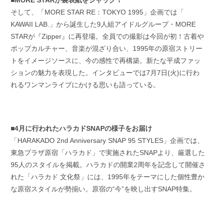
■MORE STARが裏表紙をジャック！
そして、「MORE STAR RE：TOKYO 1995」企画では「
KAWAII LAB.」から誕生した9人組アイドルグループ・MORE
STARが『Zipper』に再登場。全員での撮影は今回が初！古着や
ポップカルチャー、音楽が混ざり合い、1995年の原宿ストリー
トをイメージソースに、今の感性で再構築。新たな平成ファッ
ションの魅力を表現した。インタビューでは7月7日(火)に行わ
れるワンマンライブにかける思いも語っている。
■4月に行われたハラカドSNAPの様子をお届け
「HARAKADO 2nd Anniversary SNAP 95 STYLES」企画では、
東急プラザ原宿「ハラカド」で実施されたSNAPより、厳選した
95人のスタイルを掲載。ハラカドの開業2周年を記念して開催さ
れた「ハラカド 文化祭」には、1995年をテーマにした個性豊か
な原宿スタイルが勢揃い。原宿の“今”を映し出すSNAP特集。