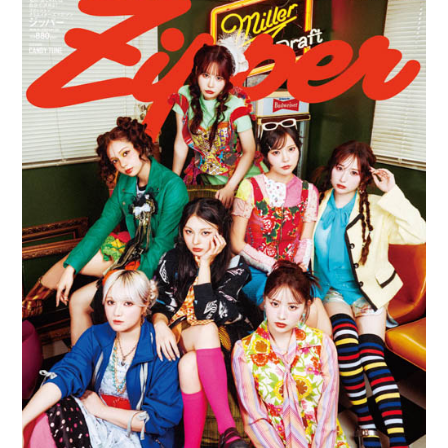
日:
ゴ
リ
ー: