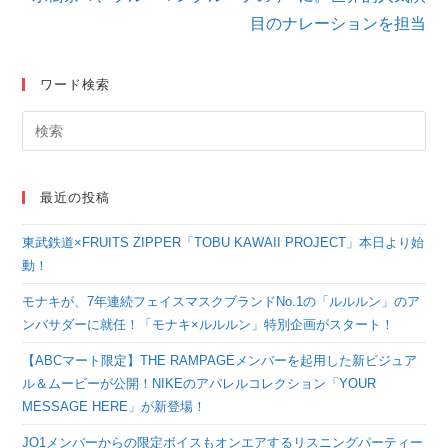
読
目のナレーションを担当
む
ワード検索
最近の投稿
東武鉄道×FRUITS ZIPPER「TOBU KAWAII PROJECT」本日より始
動！
モナキが、7年連続フェイスマスクブランドNo.1の「ルルルン」のア
ンバサダーに就任！「モナキ×ルルルン」特別企画がスタート！
【ABCマート限定】THE RAMPAGEメンバーを起用した新ビジュア
ル＆ムービーが公開！NIKEのアパレルコレクション「YOUR
MESSAGE HERE」が新登場！
JO1メンバーからの限定ボイスもオンエアするリスニングパーティー