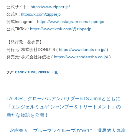
公式サイト :
https://www.zipper.jp/
公式X :
https://x.com/zipperjp
公式Instagram :
https://www.instagram.com/zipperjp/
公式TikTok :
https://www.tiktok.com/@zipperjp
【発行元・発売元】
発行元: 株式会社DONUTS (
https://www.donuts.ne.jp/
)
発売元: 株式会社祥伝社 (
https://www.shodensha.co.jp/
)
タグ
:
CANDY TUNE
,
ZIPPER
,
一覧
そ
LADOR、グローバルアンバサダーBTS Jiminとともに
の
他
「エンジェルミュゲ シャンプー＆トリートメント」の
の
新たな物語を公開！
記
事
を
水樹奈々、ブルーマングループの“声”に。世界的人気演