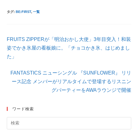
タグ
:
BE:FIRST
,
一覧
そ
FRUITS ZIPPERが「明治おかし大使」3年目突入！和装
の
他
姿でかき氷屋の看板娘に。「チョコかき氷、はじめまし
の
た」
記
事
を
FANTASTICS ニューシングル 『SUNFLOWER』 リリ
読
ース記念 メンバーがリアルタイムで登場するリスニン
む
グパーティーをAWAラウンジで開催
ワード検索