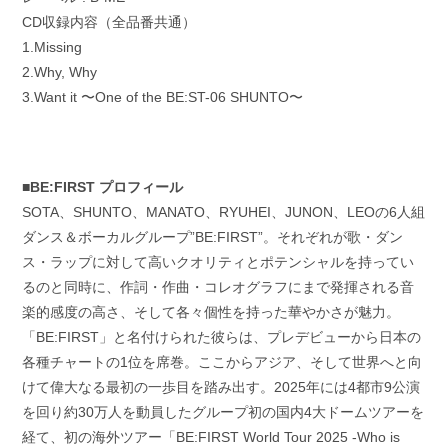
CD収録内容（全品番共通）
1.Missing
2.Why, Why
3.Want it 〜One of the BE:ST-06 SHUNTO〜
■BE:FIRST プロフィール
SOTA、SHUNTO、MANATO、RYUHEI、JUNON、LEOの6人組
ダンス＆ボーカルグループ”BE:FIRST”。それぞれが歌・ダン
ス・ラップに対して高いクオリティとポテンシャルを持ってい
るのと同時に、作詞・作曲・コレオグラフにまで発揮される音
楽的感度の高さ、そして各々個性を持った華やかさが魅力。
「BE:FIRST」と名付けられた彼らは、プレデビューから日本の
各種チャートの1位を席巻。ここからアジア、そして世界へと向
けて偉大なる最初の一歩目を踏み出す。2025年には4都市9公演
を回り約30万人を動員したグループ初の国内4大ドームツアーを
経て、初の海外ツアー「BE:FIRST World Tour 2025 -Who is