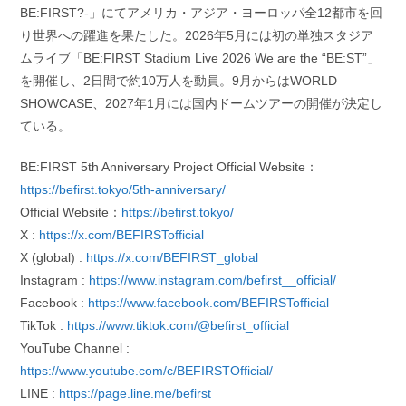
BE:FIRST?-」にてアメリカ・アジア・ヨーロッパ全12都市を回
り世界への躍進を果たした。2026年5月には初の単独スタジア
ムライブ「BE:FIRST Stadium Live 2026 We are the “BE:ST”」
を開催し、2日間で約10万人を動員。9月からはWORLD
SHOWCASE、2027年1月には国内ドームツアーの開催が決定し
ている。
BE:FIRST 5th Anniversary Project Official Website：
https://befirst.tokyo/5th-anniversary/
Official Website：
https://befirst.tokyo/
X :
https://x.com/BEFIRSTofficial
X (global) :
https://x.com/BEFIRST_global
Instagram :
https://www.instagram.com/befirst__official/
Facebook :
https://www.facebook.com/BEFIRSTofficial
TikTok :
https://www.tiktok.com/@befirst_official
YouTube Channel :
https://www.youtube.com/c/BEFIRSTOfficial/
LINE :
https://page.line.me/befirst