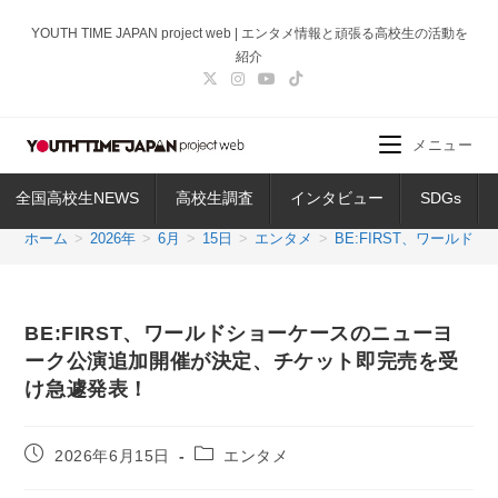
コ
YOUTH TIME JAPAN project web | エンタメ情報と頑張る高校生の活動を
ン
紹介
テ
ン
ツ
メニュー
へ
ス
全国高校生NEWS
高校生調査
インタビュー
SDGs
キ
ッ
ホーム
>
2026年
>
6月
>
15日
>
エンタメ
>
BE:FIRST、ワール
プ
BE:FIRST、ワールドショーケースのニューヨ
ーク公演追加開催が決定、チケット即完売を受
け急遽発表！
投
投
2026年6月15日
エンタメ
稿
稿
公
カ