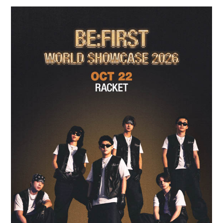
開
テ
日:
ゴ
リ
ー: