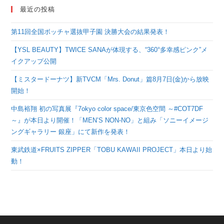
最近の投稿
第11回全国ボッチャ選抜甲子園 決勝大会の結果発表！
【YSL BEAUTY】TWICE SANAが体現する、“360°多幸感ピンク”メ
イクアップ公開
【ミスタードーナツ】新TVCM「Mrs. Donut」篇8月7日(金)から放映
開始！
中島裕翔 初の写真展『7okyo color space/東京色空間 ～#COT7DF
～』が本日より開催！「MEN’S NON-NO」と組み「ソニーイメージ
ングギャラリー 銀座」にて新作を発表！
東武鉄道×FRUITS ZIPPER「TOBU KAWAII PROJECT」本日より始
動！