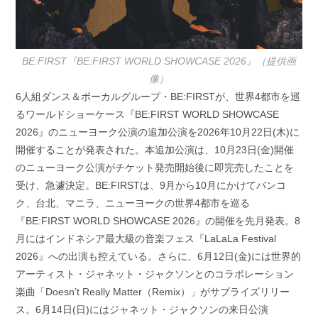
BE:FIRST『BE:FIRST WORLD SHOWCASE 2026』（提供画
像）
6人組ダンス＆ボーカルグループ・BE:FIRSTが、世界4都市を巡
るワールドショーケース『BE:FIRST WORLD SHOWCASE
2026』のニューヨーク公演の追加公演を2026年10月22日(木)に
開催することが発表された。本追加公演は、10月23日(金)開催
のニューヨーク公演がチケット発売開始後に即完売したことを
受け、急遽決定。BE:FIRSTは、9月から10月にかけてバンコ
ク、台北、マニラ、ニューヨークの世界4都市を巡る
『BE:FIRST WORLD SHOWCASE 2026』の開催を先月発表。8
月にはインドネシア最大級の音楽フェス『LaLaLa Festival
2026』への出演も控えている。さらに、6月12日(金)には世界的
アーティスト・ジャネット・ジャクソンとのコラボレーション
楽曲「Doesn’t Really Matter（Remix）」がサプライズリリー
ス。6月14日(日)にはジャネット・ジャクソンの来日公演