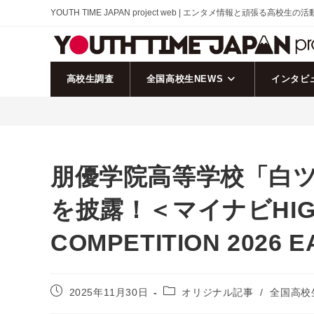
コ
YOUTH TIME JAPAN project web | エンタメ情報と頑張る高校生の
ン
テ
ン
ツ
高校生調査
全国高校生NEWS
インタビ
へ
ス
キ
ッ
プ
朋優学院高等学校「白ツ
を披露！＜マイナビHIGH 
COMPETITION 2026 E
投
投
2025年11月30日
オリジナル記事
/
全国高校
稿
稿