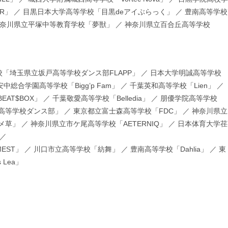
VER」 ／ 目黒日本大学高等学校「目黒deアイぶらっく」 ／ 豊南高等学校
」 ／ 神奈川県立平塚中等教育学校「夢獣」 ／ 神奈川県立百合丘高等学校
校「埼玉県立坂戸高等学校ダンス部FLAPP」 ／ 日本大学明誠高等学校
安中総合学園高等学校「Bigg’p Fam」 ／ 千葉英和高等学校「Lien」 ／
AT$BOX」 ／ 千葉敬愛高等学校「Belledia」 ／ 朋優学院高等学校
尾高等学校ダンス部」 ／ 東京都立富士森高等学校「FDC」 ／ 神奈川県立
白ツメ草」 ／ 神奈川県立市ケ尾高等学校「AETERNIQ」 ／ 日本体育大学荏
 ／
MEST」 ／ 川口市立高等学校「紡舞」 ／ 豊南高等学校「Dahlia」 ／ 東
Lea」