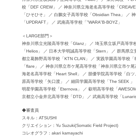
校「DEF CREW」 ／ 神奈川県立海老名高等学校「CREA
「ひそひそ」 ／ 白鵬女子高等学校「Obsidian Thea
「UPDRAFT」 ／ 武南高等学校「”WARA”B-BOYZ」
＜LARGE部門＞
神奈川県立光陵高等学校「Glanz」 ／ 埼玉県立坂戸高等学
「Helios」 ／ 日本大学明誠高等学校「Stern」 ／ 群馬県立
都立葛飾野高等学校「KTN CLAN」 ／ 実践学園高等学校「BE
「flare」 ／ 神奈川県立市ケ尾高等学校「神奈川県立市ケ
海老名高等学校「Heart Shell」 ／ 朋優学院高等学校「
原高等学校「矢口渡」 ／ 細田学園高等学校「The SEEK 」
明星学園高等学校「Eternova」 ／ 叡明高等学校「AWESO
京都立小金井北高等学校「DTD」 ／ 武南高等学校「Lunaris 
◆審査員
スキル：ATSUSHI
クリエイション：Yu Suzuki(Somatic Field Project)
コレオグラフ：akari kamayachi