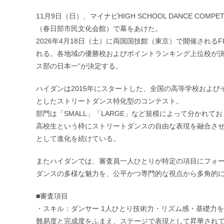
公
カ
開
テ
11月9日（日）、マイナビHIGH SCHOOL DANCE CO
日:
ゴ
（春日部市民文化会館）で幕をあけた。
リ
ー:
2026年4月18日（土）に両国国技館（東京）で開催される
れる。各地域の優勝校およびポイントランキング上位校が決
ス部の日本一”が決定する。
ハイダンは2015年にスタートした、全国の高等学校およ
としたストリートダンス特化型のコンテスト。
部門は「SMALL」「LARGE」など規模によって分かれ
高校生という枠にストリートダンスの自由な表現を融合させる
として進化を続けている。
またハイダンでは、審査員一人ひとりが特定の項目にフォ
ダンスの多様な魅力を、公平かつ専門的な視点から多角的
■審査項目
・スキル：ダンサー 1人ひとり技術力・リズム感・基礎力
難易度と完成度をふまえ、ステージで表現として昇華され