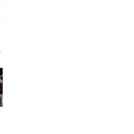
存
意
感