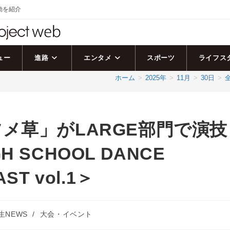
活動を紹介
ュー
進路
エンタメ
スポーツ
ライフス
ホーム
>
2025年
>
11月
>
30日
>
メ草」がLARGE部門で演技
SCHOOL DANCE
AST vol.1＞
生NEWS
/
大会・イベント