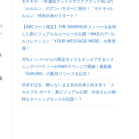
モナキが、7年連続フェイスマスクブランドNo.1の
検
「ルルルン」のアンバサダーに就任！「モナキ×ル
ルルン」特別企画がスタート！
索
わ
【ABCマート限定】THE RAMPAGEメンバーを起用
ン
した新ビジュアル＆ムービーが公開！NIKEのアパレ
を
ルコレクション「YOUR MESSAGE HERE」が新登
場！
ト
象
JO1メンバーからの限定ボイスもオンエアするリス
ニングパーティーがAWAラウンジで開催！最新曲
グ
「SAKURA」の配信リリースを記念！
場
ル
渋谷すばる、飾らないまま自分自身と向き合う「ス
カルプＤ ボーテ」新ビジュアル公開 渋谷さんの独
特なネーミングセンスが話題！？