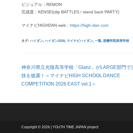
ビジュアル：REMON
完成度：KENSEI(dip BATTLES / stand back PARTY)
マイナビHIGHDAN web：
https://high-dan.com
タグ
:
ハイダン
,
ハイダン2026
,
マイナビハイダン
,
一覧
,
朋優学院高等学校
そ
神奈川県立光陵高等学校「Glanz」がLARGE部門で
の
他
技を披露！＜マイナビHIGH SCHOOL DANCE
の
COMPETITION 2026 EAST vol.1＞
記
事
を
読
む
Copyright © 2026 | YOUTH TIME JAPAN project