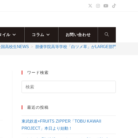
タイル
コラム
お問い合わせ
ウ
全国高校生NEWS
>
朋優学院高等学校「白ツメ草」がLARGE部門で演技を披露！＜マイナビ
ェ
ブ
ワード検索
サ
イ
最近の投稿
ト
東武鉄道×FRUITS ZIPPER「TOBU KAWAII
の
PROJECT」本日より始動！