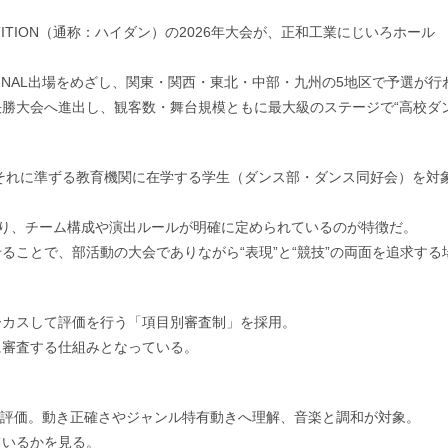
MPETITION（通称：ハイダン）の2026年大会が、正和工業にじいろホール
FINAL出場をめざし、関東・関西・東北・中部・九州の5地区で予選が行
勝大会へ進出し、観客数・舞台規模ともに最大級のステージで“高校ダ
びそれに準ずる教育機関に在学する学生（ダンス部・ダンス同好会）を対
ており、チーム構成や演出ルールが明確に定められているのが特徴だ。
ことで、部活動の大会でありながら“表現”と“競技”の両面を追求する
ーカスして評価を行う「項目別審査制」を採用。
に審査する仕組みとなっている。
を評価。動き正確さやジャンル特有動きへ理解、音楽と調和が対象。
ているかを見る。