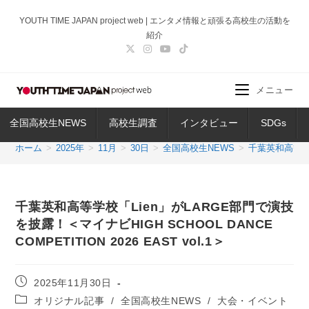
コ
YOUTH TIME JAPAN project web | エンタメ情報と頑張る高校生の活動を
ン
紹介
テ
ン
ツ
メニュー
へ
ス
全国高校生NEWS
高校生調査
インタビュー
SDGs
キ
ッ
ホーム
>
2025年
>
11月
>
30日
>
全国高校生NEWS
>
千葉英和高等学校「
プ
千葉英和高等学校「Lien」がLARGE部門で演技
を披露！＜マイナビHIGH SCHOOL DANCE
COMPETITION 2026 EAST vol.1＞
投
2025年11月30日
稿
投
オリジナル記事
/
全国高校生NEWS
/
大会・イベント
公