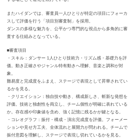
またハイダンでは、審査員一人ひとりが特定の項目にフォーカ
スして評価を行う「項目別審査制」を採用。
ダンスの多様な魅力を、公平かつ専門的な視点から多角的に審
査する仕組みとなっている。
■審査項目
・スキル：ダンサー 1人ひとり技術力・リズム感・基礎力を評
価。動き正確さやジャンル特有動きへ理解、音楽と調和が対
象。
難易度と完成度をふまえ、ステージで表現として昇華されてい
るかを見る。
・クリエイション：独自技や動き、構成新しさ、斬新な発想を
評価。技術と独創性を両立し、チーム個性が明確に表れている
か。存在感や印象値を含め、強く記憶に残るかが鍵となる。
・コレオグラフ：振付・構成・演出完成度を評価。フォーメー
ションや見せ方工夫、全体流れと展開力が問われる。チームで
振付意図を理解し、ステージで表現し切れているかを見る。