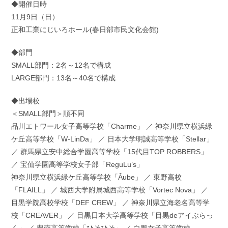
◆開催日時
11月9日（日）
正和工業にじいろホール(春日部市民文化会館)
◆部門
SMALL部門：2名～12名で構成
LARGE部門：13名～40名で構成
◆出場校
＜SMALL部門＞順不同
品川エトワール女子高等学校「Charme」 ／ 神奈川県立横浜緑
ケ丘高等学校「W-LinDa」 ／ 日本大学明誠高等学校「Stellar」
／ 群馬県立安中総合学園高等学校「15代目TOP ROBBERS」
／ 宝仙学園高等学校女子部「ReguLu’s」
神奈川県立横浜緑ケ丘高等学校「Âube」 ／ 東野高校
「FLAILL」 ／ 城西大学附属城西高等学校「Vortec Nova」 ／
目黒学院高校学校「DEF CREW」 ／ 神奈川県立海老名高等学
校「CREAVER」 ／ 目黒日本大学高等学校「目黒deアイぶらっ