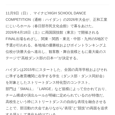
稿
開
カ
日:
テ
11月9日（日）、マイナビHIGH SCHOOL DANCE
ゴ
COMPETITION（通称：ハイダン）の2026年大会が、正和工業
リ
ー:
にじいろホール（春日部市民文化会館）で幕をあけた。
2026年4月18日（土）に両国国技館（東京）で開催される
FINAL出場をめざし、関東・関西・東北・中部・九州の5地区で
予選が行われる。各地域の優勝校およびポイントランキング上
位校が決勝大会へ進出し、観客数・舞台規模ともに最大級のス
テージで“高校ダンス部の日本一”が決定する。
ハイダンは2015年にスタートした、全国の高等学校およびそれ
に準ずる教育機関に在学する学生（ダンス部・ダンス同好会）
を対象としたストリートダンス特化型のコンテスト。
部門は「SMALL」「LARGE」など規模によって分かれており、
チーム構成や演出ルールが明確に定められているのが特徴だ。
高校生という枠にストリートダンスの自由な表現を融合させる
ことで、部活動の大会でありながら“表現”と“競技”の両面を追求
する場として進化を続けている。