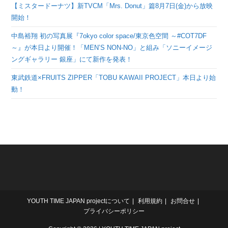
【ミスタードーナツ】新TVCM「Mrs. Donut」篇8月7日(金)から放映
開始！
中島裕翔 初の写真展『7okyo color space/東京色空間 ～#COT7DF
～』が本日より開催！「MEN’S NON-NO」と組み「ソニーイメージ
ングギャラリー 銀座」にて新作を発表！
東武鉄道×FRUITS ZIPPER「TOBU KAWAII PROJECT」本日より始
動！
YOUTH TIME JAPAN projectについて
利用規約
お問合せ
プライバシーポリシー