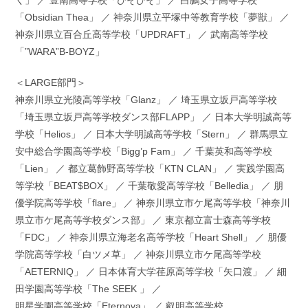
く」 ／ 豊南高等学校「ひそひそ」 ／ 白鵬女子高等学校
「Obsidian Thea」 ／ 神奈川県立平塚中等教育学校「夢獣」 ／
神奈川県立百合丘高等学校「UPDRAFT」 ／ 武南高等学校
「”WARA”B-BOYZ」
＜LARGE部門＞
神奈川県立光陵高等学校「Glanz」 ／ 埼玉県立坂戸高等学校
「埼玉県立坂戸高等学校ダンス部FLAPP」 ／ 日本大学明誠高等
学校「Helios」 ／ 日本大学明誠高等学校「Stern」 ／ 群馬県立
安中総合学園高等学校「Bigg’p Fam」 ／ 千葉英和高等学校
「Lien」 ／ 都立葛飾野高等学校「KTN CLAN」 ／ 実践学園高
等学校「BEAT$BOX」 ／ 千葉敬愛高等学校「Belledia」 ／ 朋
優学院高等学校「flare」 ／ 神奈川県立市ケ尾高等学校「神奈川
県立市ケ尾高等学校ダンス部」 ／ 東京都立富士森高等学校
「FDC」 ／ 神奈川県立海老名高等学校「Heart Shell」 ／ 朋優
学院高等学校「白ツメ草」 ／ 神奈川県立市ケ尾高等学校
「AETERNIQ」 ／ 日本体育大学荏原高等学校「矢口渡」 ／ 細
田学園高等学校「The SEEK 」 ／
明星学園高等学校「Eternova」 ／ 叡明高等学校