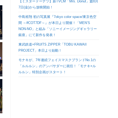
【ミスタードーナツ】新TVCM「Mrs. Donut」篇8月
検
7日(金)から放映開始！
中島裕翔 初の写真展『7okyo color space/東京色空
索
間 ～#COT7DF～』が本日より開催！「MEN’S
NON-NO」と組み「ソニーイメージングギャラリー
を
銀座」にて新作を発表！
ト
東武鉄道×FRUITS ZIPPER「TOBU KAWAII
PROJECT」本日より始動！
グ
モナキが、7年連続フェイスマスクブランドNo.1の
「ルルルン」のアンバサダーに就任！「モナキ×ル
ル
ルルン」特別企画がスタート！