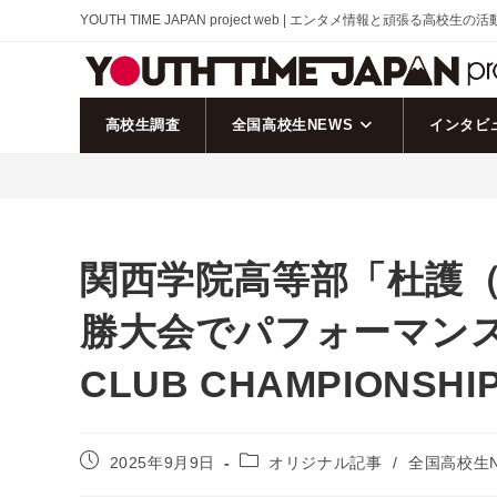
コ
YOUTH TIME JAPAN project web | エンタメ情報と頑張る高校生の
ン
テ
ン
ツ
高校生調査
全国高校生NEWS
インタビ
へ
ス
キ
ッ
プ
関西学院高等部「杜護（
勝大会でパフォーマンスを
CLUB CHAMPIONSH
投
投
2025年9月9日
オリジナル記事
/
全国高校生N
稿
稿