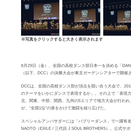
※写真をクリックすると大きく表示されます
8月29日（金）、全国の高校ダンス部日本一を決める「DANCE
（以下、DCC）の決勝大会が東京ガーデンシアターで開催
DCCは、全国の高校ダンス部が頂点を競い合う大会で、20
のテーマをいかにダンスで表現するか」。その上で「表現力
北、関東、中部、関西、九州の5エリアで地方大会が行われ
が、“全国1位”の座をかけて激闘を繰り広げた。
スペシャルアンバサダーには「バブリーダンス」で一躍有名と
NAOTO（EXILE / 三代目 J SOUL BROTHERS）。公式