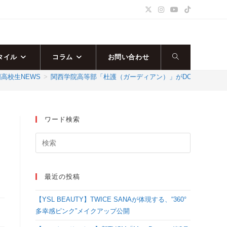
タイル
コラム
お問い合わせ
ウ
高校生NEWS
>
関西学院高等部「杜護（ガーディアン）」がDCC決勝大会でパフォ
ェ
ブ
ワード検索
サ
イ
最近の投稿
ト
【YSL BEAUTY】TWICE SANAが体現する、“360°
の
多幸感ピンク”メイクアップ公開