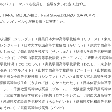
T.が圧巻のパフォーマンスを披露し、会場を大いに盛り上げた。
、HANA、MIZUEが担当。Final StageはKENZO（DA PUMP）、
aの5名が務め、ハイレベルな演技を厳正に審査した。
校淵藪（ジャングル） / 目黒日本大学高等学校解声（リリース） / 東京
レンジャー） / 日本大学明誠高等学校解放（かいほう） / 創志学園高等
いしゅん） / 鎮西高等学校友共（せいしゅん） / 駒澤大学高等学校光闇
ャタイ） / 帝塚山学院高等学校親愛（ディア マム） / 豊田大谷高等学
学校㒯湧（はなになって） / 実践学園高等学校最愛（わたし） / 東京都
魂炎（ソウルメイト） / 山村学園高等学校踴暉（アーミー） / 山村国際
 北星学園女子高等学校神華（シンファ） / さいたま市立大宮北高等学校楽
/ 樟蔭高等学校生命（うまれてはこなかったわたし） / 日本体育大学荏原
ージ） / 千葉敬愛高等学校冥霧（ブルーム） / 大阪産業大学附属高等学
） / 宝仙学園高等学校女子部夢想（ロマンチシズム） / 関西大倉高等学
 / 沖縄県立名護高等学校私道（あなたがいる） / 愛知県立昭和高等学校
ゆうれい） / 武南高等学校笑弾（バンビ）