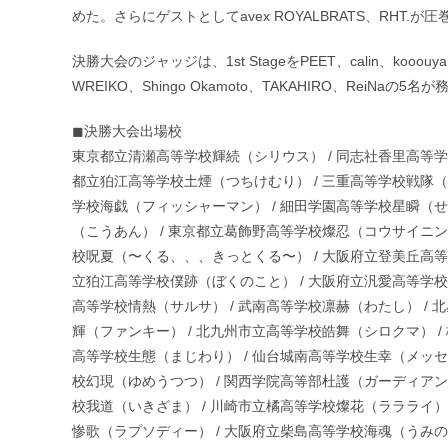
めた。さらにゲストとしてavex ROYALBRATS、RH
決勝大会のジャッジは、1st StageをPEET、calin、kooouya
WREIKO、Shingo Okamoto、TAKAHIRO、ReiN
◼︎決勝大会出場校
東京都立清瀬高等学校輝続（シリウス） / 同志社香里高等学
都立狛江高等学校土煙（つちけむり） / 三重高等学校戦隊（
学校海戯（フィッシャーマン） / 細田学園高等学校星瞬（せ
（こうあん） / 東京都立葛飾野高等学校燦忍（コウサイニンジ
校呪夏（〜くる、、、きっとくる〜） / 大阪府立登美丘高等
立狛江高等学校僕跡（ぼくのこと） / 大阪府立汎愛高等学校
高等学校情熱（サルサ） / 武南高等学校凛赫（わたし） /
輝（ファンキー） / 北九州市立高等学校皓舞（シロクマ） 
高等学校生態（まじわり） / 仙台城南高等学校生幸（メッセ
校幻現（ゆめうつつ） / 関西学院高等部杜護（ガーディアン
校我道（いきざま） / 川崎市立橘高等学校燦花（ララライ）
惨歌（ラプソディー） / 大阪府立柴島高等学校海魂（うみの