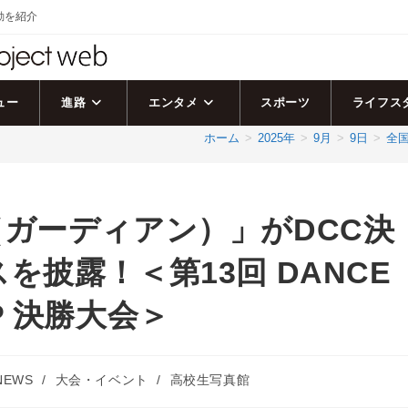
活動を紹介
ュー
進路
エンタメ
スポーツ
ライフス
ホーム
>
2025年
>
9月
>
9日
>
全国
ガーディアン）」がDCC決
披露！＜第13回 DANCE
IP 決勝大会＞
EWS
/
大会・イベント
/
高校生写真館