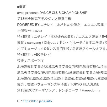
■概要
avex presents DANCE CLUB CHAMPIONSHIP
第13回全国高等学校ダンス部選手権
POWERED BY ニチレイ「本格炒め炒飯®︎」 エスエス製薬
主催/制作：avex
特別協賛：ニチレイ「本格炒め炒飯®︎」/ エスエス製薬「EVE
協賛：samyang / Chiyoda / ドン・キホーテ / 日本工
オブミュージック&ダンス専門学校 / 名古屋スクールオブ
特別協力：ABCテレビ
後援：スポーツ庁
北海道教育委員会/宮城県教育委員会/茨城県教育委員会/埼玉
島県教育委員会/香川県教育委員会/愛媛県教育委員会/高知
北海道/宮城県/茨城県/埼玉県/千葉県/山梨県/愛知県/兵庫県/
協力：書道パフォーマンス甲子園 / TOKYO HEADLINE
第13回DCCテーマソング：トンボコープ『Freeedom!』
HP:
https://dcc.jsda.info