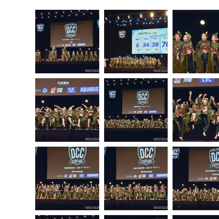
公
カ
開
テ
日:
ゴ
リ
ー: