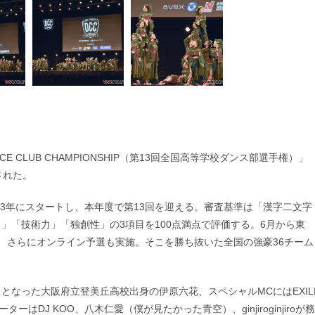
 CLUB CHAMPIONSHIP（第13回全国高等学校ダンス部選手権）」
された。
13年にスタートし、本年度で第13回を迎える。審査基準は「漢字二文字
」「技術力」「独創性」の3項目を100点満点で評価する。6月から東
、さらにオンライン予選も実施。そこを勝ち抜いた全国の強豪36チーム
なった大阪府立登美丘高校出身の伊原六花、スペシャルMCにはEXIL
サポーターはDJ KOO、八木仁愛（僕が見たかった青空）、ginjiroginjiroが務