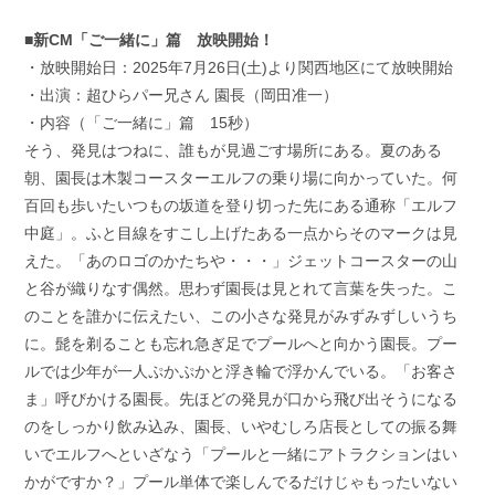
■新CM「ご一緒に」篇 放映開始！
・放映開始日：2025年7月26日(土)より関西地区にて放映開始
・出演：超ひらパー兄さん 園長（岡田准一）
・内容（「ご一緒に」篇 15秒）
そう、発見はつねに、誰もが見過ごす場所にある。夏のある
朝、園長は木製コースターエルフの乗り場に向かっていた。何
百回も歩いたいつもの坂道を登り切った先にある通称「エルフ
中庭」。ふと目線をすこし上げたある一点からそのマークは見
えた。「あのロゴのかたちや・・・」ジェットコースターの山
と谷が織りなす偶然。思わず園長は見とれて言葉を失った。こ
のことを誰かに伝えたい、この小さな発見がみずみずしいうち
に。髭を剃ることも忘れ急ぎ足でプールへと向かう園長。プー
ルでは少年が一人ぷかぷかと浮き輪で浮かんでいる。「お客さ
ま」呼びかける園長。先ほどの発見が口から飛び出そうになる
のをしっかり飲み込み、園長、いやむしろ店長としての振る舞
いでエルフへといざなう「プールと一緒にアトラクションはい
かがですか？」プール単体で楽しんでるだけじゃもったいない