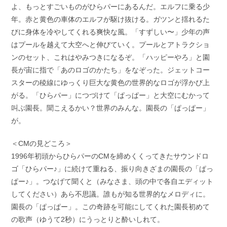
よ、もっとすごいものがひらパーにあるんだ。エルフに乗る少
年。赤と黄色の車体のエルフが駆け抜ける。ガツンと揺れるた
びに身体を冷やしてくれる爽快な風。「すずしい〜」少年の声
はプールを越えて大空へと伸びていく。プールとアトラクショ
ンのセット、これはやみつきになるぞ。「ハッピーやろ」と園
長が宙に指で「あのロゴのかたち」をなぞった。ジェットコー
スターの稜線にゆっくり巨大な黄色の世界的なロゴが浮かび上
がる。「ひらパー」につづけて「ぱっぱー」と大空にむかって
叫ぶ園長。聞こえるかい？世界のみんな。園長の「ぱっぱー」
が。
＜CMの見どころ＞
1996年初頭からひらパーのCMを締めくくってきたサウンドロ
ゴ「ひらパー♪」に続けて重ねる、振り向きざまの園長の「ぱっ
ぱー♪」。つなげて聞くと（みなさま、頭の中で各自エディット
してください）あら不思議。誰もが知る世界的なメロディに。
園長の「ぱっぱー」。この奇跡を可能にしてくれた園長初めて
の歌声（ゆうて2秒）にうっとりと酔いしれて。