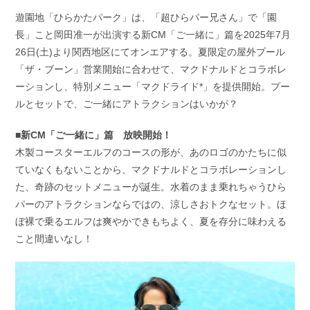
開
テ
遊園地「ひらかたパーク」は、「超ひらパー兄さん」で「園
日:
ゴ
長」こと岡田准一が出演する新CM「ご一緒に」篇を2025年7月
リ
ー:
26日(土)より関西地区にてオンエアする。夏限定の屋外プール
「ザ・ブーン」営業開始に合わせて、マクドナルドとコラボレ
ーションし、特別メニュー「マクドライド*」を提供開始。プー
ルとセットで、ご一緒にアトラクションはいかが？
■新CM「ご一緒に」篇 放映開始！
木製コースターエルフのコースの形が、あのロゴのかたちに似
ていなくもないことから、マクドナルドとコラボレーションし
た、奇跡のセットメニューが誕生。水着のまま乗れちゃうひら
パーのアトラクションならではの、涼しさおトクなセット。ほ
ぼ裸で乗るエルフは爽やかできもちよく、夏を存分に味わえる
こと間違いなし！