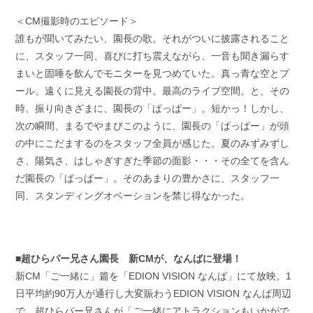
＜CM撮影時のエピソード＞
誰もが聞いてみたい、園長の歌。それがついに披露されること
に、スタッフ一同、喜びに打ち震えながら、一音も聞き漏らす
まいと固唾を飲んでモニターを見つめていた。真っ青な空とプ
ール。遠くに見える園長の背中。最高のライブ空間。と、その
時、振り向きざまに、園長の「ぱっぱー」。短かっ！しかし、
次の瞬間、まるでやまびこのように、園長の「ぱっぱー」が頭
の中にこだまするのをスタッフ全員が感じた。夏のみずみずし
さ、陽気さ、はしゃぎすぎた季節の面影・・・その全てを含ん
だ園長の「ぱっぱー」。そのあまりの豊かさに、スタッフ一
同、スタンディングオベーションを禁じ得なかった。
■超ひらパー兄さん園長 新CMが、なんばに登場！
新CM「ご一緒に」篇を「EDION VISION なんば」にて放映。1
日平均約90万人が通行し大変賑わうEDION VISION なんば周辺
で、超ひらパー兄さんが「ご一緒にアトラクションもいかがで