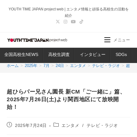
コ
YOUTH TIME JAPAN project web | エンタメ情報と頑張る高校生の活動を
ン
紹介
テ
ン
ツ
メニュー
へ
ス
全国高校生NEWS
高校生調査
インタビュー
SDGs
キ
ッ
ホーム
>
2025年
>
7月
>
24日
>
エンタメ
>
テレビ・ラジオ
>
超ひら
プ
超ひらパー兄さん園長 新CM「ご一緒に」篇、
2025年7月26日(土)より関西地区にて放映開
始！
投
投
2025年7月24日
エンタメ
/
テレビ・ラジオ
稿
稿
公
カ