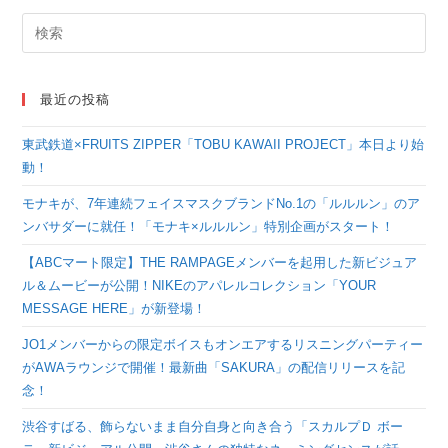
最近の投稿
東武鉄道×FRUITS ZIPPER「TOBU KAWAII PROJECT」本日より始
動！
モナキが、7年連続フェイスマスクブランドNo.1の「ルルルン」のア
ンバサダーに就任！「モナキ×ルルルン」特別企画がスタート！
【ABCマート限定】THE RAMPAGEメンバーを起用した新ビジュア
ル＆ムービーが公開！NIKEのアパレルコレクション「YOUR
MESSAGE HERE」が新登場！
JO1メンバーからの限定ボイスもオンエアするリスニングパーティー
がAWAラウンジで開催！最新曲「SAKURA」の配信リリースを記
念！
渋谷すばる、飾らないまま自分自身と向き合う「スカルプＤ ボー