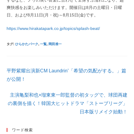
するなど、ノリの良い音楽に合わせて全身ずぶ濡れになり、超
爽快感をお楽しみいただけます。開催日は8月の土曜日・日曜
日、および8月11日(月・祝)～8月15日(金)です。
https://www.hirakatapark.co.jp/topics/splash-beat/
タグ
:
ひらかたパーク
,
一覧
,
岡田准一
そ
平野紫耀出演新CM Laundrin’「希望の気配がする。」篇
の
他
が公開！
の
記
主演亀梨和也×瑠東東一郎監督の初タッグで、球団再建
事
を
の裏側を描く！韓国大ヒットドラマ「ストーブリーグ」
読
日本版リメイク始動！
む
ワード検索