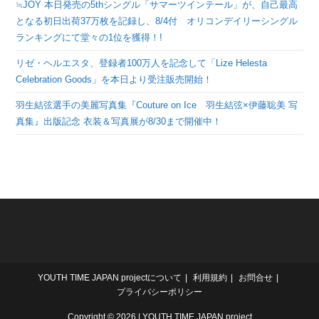
≒JOY 本日発売の5thシングル「サマーツインテール」が、自己最高
となる初日出荷37万枚を記録し、8/4付 オリコンデイリーシングル
ランキングにて堂々の1位を獲得！!
リゼ・ヘルエスタ、登録者100万人を記念して「Lize Helesta
Celebration Goods」を本日より受注販売開始！
羽生結弦選手の美麗写真集『Couture on Ice 羽生結弦×伊藤聡美 写
真集』出版記念 衣装＆写真展が8/30まで開催中！
YOUTH TIME JAPAN projectについて
利用規約
お問合せ
プライバシーポリシー
Copyright © 2026 | YOUTH TIME JAPAN project