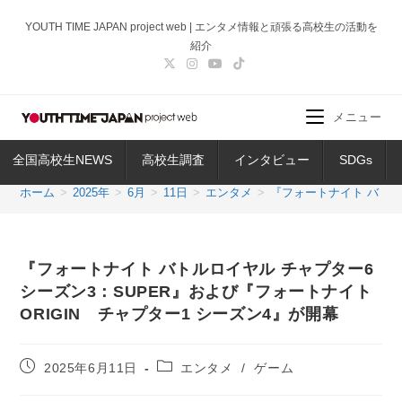
コ
YOUTH TIME JAPAN project web | エンタメ情報と頑張る高校生の活動を
ン
紹介
テ
ン
ツ
メニュー
へ
ス
全国高校生NEWS
高校生調査
インタビュー
SDGs
キ
ッ
ホーム
>
2025年
>
6月
>
11日
>
エンタメ
>
『フォートナイト バトル
プ
『フォートナイト バトルロイヤル チャプター6
シーズン3：SUPER』および『フォートナイト
ORIGIN チャプター1 シーズン4』が開幕
投
投
2025年6月11日
エンタメ
/
ゲーム
稿
稿
公
カ