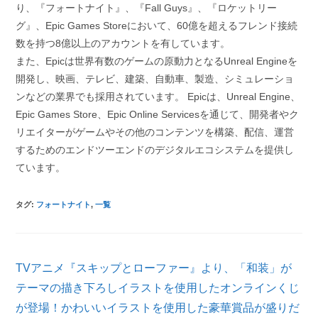
り、『フォートナイト』、『Fall Guys』、『ロケットリー
グ』、Epic Games Storeにおいて、60億を超えるフレンド接続
数を持つ8億以上のアカウントを有しています。
また、Epicは世界有数のゲームの原動力となるUnreal Engineを
開発し、映画、テレビ、建築、自動車、製造、シミュレーショ
ンなどの業界でも採用されています。 Epicは、Unreal Engine、
Epic Games Store、Epic Online Servicesを通じて、開発者やク
リエイターがゲームやその他のコンテンツを構築、配信、運営
するためのエンドツーエンドのデジタルエコシステムを提供し
ています。
タグ
:
フォートナイト
,
一覧
そ
TVアニメ『スキップとローファー』より、「和装」が
の
他
テーマの描き下ろしイラストを使用したオンラインくじ
の
が登場！かわいいイラストを使用した豪華賞品が盛りだ
記