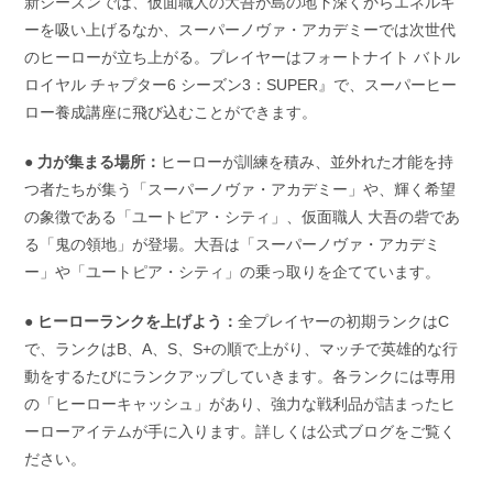
新シーズンでは、仮面職人の大吾が島の地下深くからエネルギ
ーを吸い上げるなか、スーパーノヴァ・アカデミーでは次世代
のヒーローが立ち上がる。プレイヤーはフォートナイト バトル
ロイヤル チャプター6 シーズン3：SUPER』で、スーパーヒー
ロー養成講座に飛び込むことができます。
● 力が集まる場所：
ヒーローが訓練を積み、並外れた才能を持
つ者たちが集う「スーパーノヴァ・アカデミー」や、輝く希望
の象徴である「ユートピア・シティ」、仮面職人 大吾の砦であ
る「鬼の領地」が登場。大吾は「スーパーノヴァ・アカデミ
ー」や「ユートピア・シティ」の乗っ取りを企てています。
● ヒーローランクを上げよう：
全プレイヤーの初期ランクはC
で、ランクはB、A、S、S+の順で上がり、マッチで英雄的な行
動をするたびにランクアップしていきます。各ランクには専用
の「ヒーローキャッシュ」があり、強力な戦利品が詰まったヒ
ーローアイテムが手に入ります。詳しくは公式ブログをご覧く
ださい。