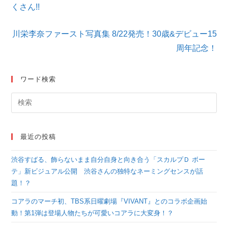
くさん!!
事
を
読
川栄李奈ファースト写真集 8/22発売！30歳&デビュー15
む
周年記念！
ワード検索
最近の投稿
渋谷すばる、飾らないまま自分自身と向き合う「スカルプＤ ボー
テ」新ビジュアル公開 渋谷さんの独特なネーミングセンスが話
題！？
コアラのマーチ初、TBS系日曜劇場『VIVANT』とのコラボ企画始
動！第1弾は登場人物たちが可愛いコアラに大変身！？