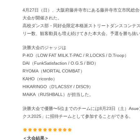
公
カ
開
テ
4月27日（日）、大阪府藤井寺市にある藤井寺市立市民総合
日:
ゴ
大会が開催された。
リ
ー:
高校ダンス部・同好会限定本格派ストリートダンスコンテスト
リー数、観客動員も増え続けてきた本大会。予選を勝ち抜いた
決勝大会のジャッジは
P-KO（LOW FAT MILK.T-PAC / R.LOCKS / D.Troop）
DAI（FunkSatisfaction / O.G.S / BIO）
RYOMA（MORTAL COMBAT）
KAHO（ricordo）
HIKARINGO（D’LACSSY / DISC9）
MAiKA（RUSHBALL）が担当した。
決勝大会で優勝〜5位までのチームには8月23日（土）As
クス2025」に招待チームとして参加することができる。
＜大会結果＞