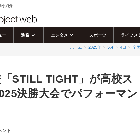
活動を紹介
ュー
進路
エンタメ
スポーツ
ライフス
ホーム
>
2025年
>
5月
>
4日
>
全国
TILL TIGHT」が高校ス
025決勝大会でパフォーマン
ベント