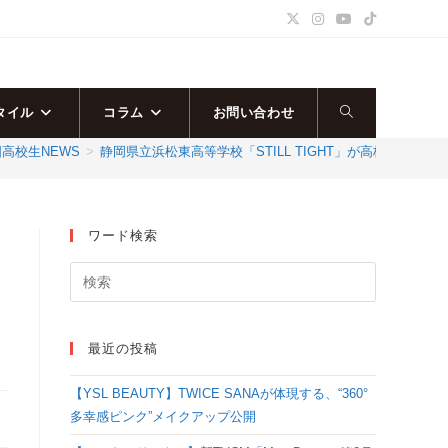
タイル
コラム
お問い合わせ
ウ
高校生NEWS
>
静岡県立浜松東高等学校「STILL TIGHT」が高校ストリ
ェ
ブ
ワード検索
サ
イ
最近の投稿
ト
【YSL BEAUTY】TWICE SANAが体現する、“360°
の
多幸感ピンク”メイクアップ公開