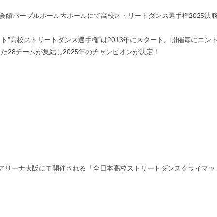
会館パープルホール大ホールにて高校ストリートダンス選手権2025決
”高校ストリートダンス選手権”は2013年にスタート。開催毎にエン
28チームが集結し2025年のチャンピオンが決定！
ueアリーナ大阪にて開催される「全日本高校ストリートダンスクライマッ