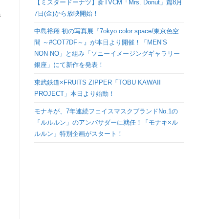
【ミスタードーナツ】新TVCM「Mrs. Donut」篇8月
検
7日(金)から放映開始！
勝
中島裕翔 初の写真展『7okyo color space/東京色空
索
ト
間 ～#COT7DF～』が本日より開催！「MEN’S
NON-NO」と組み「ソニーイメージングギャラリー
を
銀座」にて新作を発表！
ト
東武鉄道×FRUITS ZIPPER「TOBU KAWAII
PROJECT」本日より始動！
グ
モナキが、7年連続フェイスマスクブランドNo.1の
「ルルルン」のアンバサダーに就任！「モナキ×ル
ル
ルルン」特別企画がスタート！