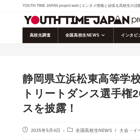
コ
YOUTH TIME JAPAN project web | エンタメ情報と頑張る高校生の
ン
テ
ン
ツ
高校生調査
全国高校生NEWS
インタビ
へ
ス
キ
ッ
プ
静岡県立浜松東高等学校「S
トリートダンス選手権2
スを披露！
投
投
2025年5月4日
全国高校生NEWS
/
大会・イ
稿
稿