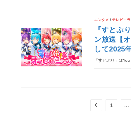
エンタメ
/
テレビ・ラ
『すとぷ
ン放送【オ
して2025
「すとぷり」はYou
1
…
前のページヘ