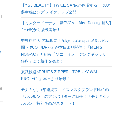
検
【YSL BEAUTY】TWICE SANAが体現する、“360°
多幸感ピンク”メイクアップ公開
4日
索
【ミスタードーナツ】新TVCM「Mrs. Donut」篇8月
7日(金)から放映開始！
を
中島裕翔 初の写真展『7okyo color space/東京色空
間 ～#COT7DF～』が本日より開催！「MEN’S
ト
＃
NON-NO」と組み「ソニーイメージングギャラリー
銀座」にて新作を発表！
グ
東武鉄道×FRUITS ZIPPER「TOBU KAWAII
PROJECT」本日より始動！
ル
3日
モナキが、7年連続フェイスマスクブランドNo.1の
「ルルルン」のアンバサダーに就任！「モナキ×ル
ルルン」特別企画がスタート！