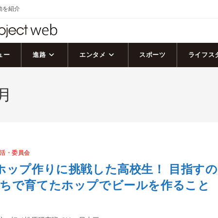
活動を紹介
ュー
進路
エンタメ
スポーツ
ライフス
月
活・委員会
ホップ作りに挑戦した高校生！ 目指すの
たちで育てたホップでビールを作ること