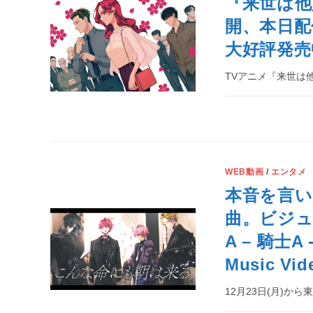
『来世は他
開、本日配
大好評発売
TVアニメ『来世は他
WEB動画
/
エンタメ
本音を言い
曲。ビジュ
A – 騎
Music V
12月23日(月)