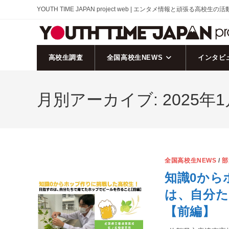
コ
YOUTH TIME JAPAN project web | エンタメ情報と頑張る高校生の
ン
テ
ン
ツ
高校生調査
全国高校生NEWS
インタビ
へ
ス
月別アーカイブ: 2025年1
キ
ッ
プ
全国高校生NEWS
/
部
知識0から
は、自分
【前編】