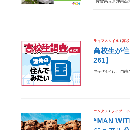
佐賀県立唐津南高
ライフスタイル
/
高校
高校生が住
261】
男子の1位は、自由
エンタメ
/
ライブ・イ
“MAN WI