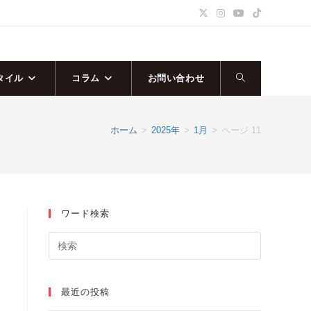
タイル
コラム
お問い合わせ
ウ
ェ
ホーム
>
2025年
>
1月
>
ページ 11
ブ
サ
ワード検索
イ
ト
の
最近の投稿