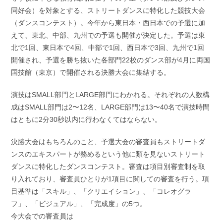
同好会）を対象とする、ストリートダンスに特化した競技大会
（ダンスコンテスト）。今年から東日本・西日本での予選に加
えて、東北、中部、九州での予選も開催が決定した。予選は東
北で1回、東日本で4回、中部で1回、西日本で3回、九州で1回
開催され、予選を勝ち抜いた各部門22校のダンス部が4月に両国
国技館（東京）で開催される決勝大会に集結する。
演技はSMALL部門とLARGE部門にわかれる。それぞれの人数構
成はSMALL部門は2〜12名、LARGE部門は13〜40名で演技時間
はともに2分30秒以内に行わなくてはならない。
決勝大会はもちろんのこと、予選大会の審査員もストリートダ
ンスのエキスパートが務めるという他に類を⾒ないストリート
ダンスに特化したダンスコンテスト。審査は項目別審査制を取
り入れており、審査員ひとりが1項目に関しての審査を行う。項
目基準は「スキル」、「クリエイション」、「コレオグラ
フ」、「ビジュアル」、「完成度」の5つ。
今大会での審査員は