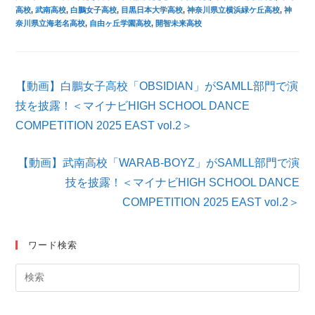
高校
,
武南高校
,
白鵬女子高校
,
目黒日本大学高校
,
神奈川県立横浜緑ケ丘高校
,
神
奈川県立海老名高校
,
自由ヶ丘学園高校
,
開智未来高校
そ
【動画】白鵬女子高校「OBSIDIAN」がSAMLL部門で演
の
他
技を披露！＜マイナビHIGH SCHOOL DANCE
の
COMPETITION 2025 EAST vol.2＞
記
事
を
【動画】武南高校「WARAB-BOYZ」がSAMLL部門で演
読
技を披露！＜マイナビHIGH SCHOOL DANCE
む
COMPETITION 2025 EAST vol.2＞
ワード検索