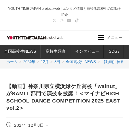
コ
YOUTH TIME JAPAN project web | エンタメ情報と頑張る高校生の活動を
ン
紹介
テ
ン
ツ
メニュー
へ
ス
全国高校生NEWS
高校生調査
インタビュー
SDGs
キ
ッ
ホーム
>
2024年
>
12月
>
8日
>
全国高校生NEWS
>
【動画】神奈川県立
プ
【動画】神奈川県立横浜緑ケ丘高校「walnut」
がSAMLL部門で演技を披露！＜マイナビHIGH
SCHOOL DANCE COMPETITION 2025 EAST
vol.2＞
投
2024年12月8日