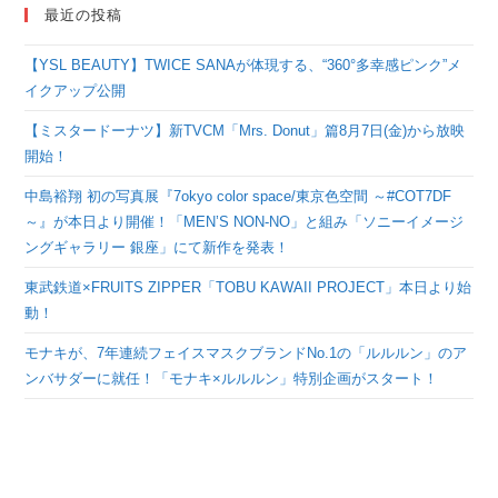
最近の投稿
【YSL BEAUTY】TWICE SANAが体現する、“360°多幸感ピンク”メ
イクアップ公開
【ミスタードーナツ】新TVCM「Mrs. Donut」篇8月7日(金)から放映
開始！
中島裕翔 初の写真展『7okyo color space/東京色空間 ～#COT7DF
～』が本日より開催！「MEN’S NON-NO」と組み「ソニーイメージ
ングギャラリー 銀座」にて新作を発表！
東武鉄道×FRUITS ZIPPER「TOBU KAWAII PROJECT」本日より始
動！
モナキが、7年連続フェイスマスクブランドNo.1の「ルルルン」のア
ンバサダーに就任！「モナキ×ルルルン」特別企画がスタート！