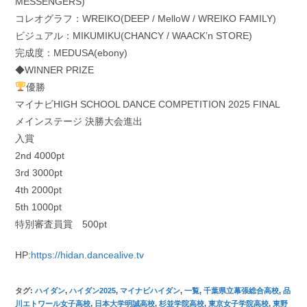
MESSENGERS)
コレオグラフ：WREIKO(DEEP / MelloW / WREIKO FAMILY)
ビジュアル：MIKUMIKU(CHANCY / WAACK’n STORE)
完成度：MEDUSA(ebony)
◆WINNER PRIZE
優勝
マイナビHIGH SCHOOL DANCE COMPETITION 2025 FINAL
メインステージ 決勝大会進出
入賞
2nd 4000pt
3rd 3000pt
4th 2000pt
5th 1000pt
特別審査員賞 500pt
HP:
https://hidan.dancealive.tv
タグ
:
ハイダン
,
ハイダン2025
,
マイナビハイダン
,
一覧
,
千葉県立幕張総合高校
,
品
川エトワール女子高校
,
日本大学明誠高校
,
杉並学院高校
,
東京女子学院高校
,
東野