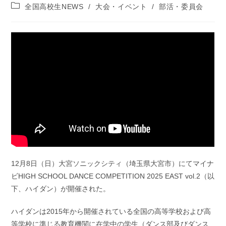
稿
投
全国高校生NEWS
/
大会・イベント
/
部活・委員会
公
稿
開
カ
日:
テ
ゴ
リ
ー:
12月8日（日）大宮ソニックシティ（埼玉県大宮市）にてマイナ
ビHIGH SCHOOL DANCE COMPETITION 2025 EAST vol.2（以
下、ハイダン）が開催された。
ハイダンは2015年から開催されている全国の⾼等学校および⾼
等学校に準じる教育機関に在学中の学⽣（ダンス部及びダンス