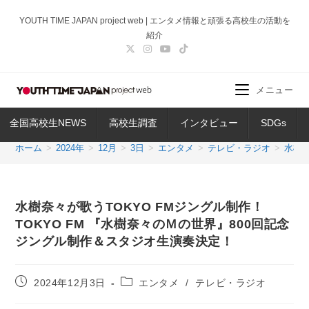
コ
YOUTH TIME JAPAN project web | エンタメ情報と頑張る高校生の活動を
ン
紹介
テ
ン
ツ
メニュー
へ
ス
全国高校生NEWS
高校生調査
インタビュー
SDGs
キ
ッ
ホーム
>
2024年
>
12月
>
3日
>
エンタメ
>
テレビ・ラジオ
>
水樹奈
プ
水樹奈々が歌うTOKYO FMジングル制作！
TOKYO FM 『水樹奈々のＭの世界』800回記念
ジングル制作＆スタジオ生演奏決定！
投
投
2024年12月3日
エンタメ
/
テレビ・ラジオ
稿
稿
公
カ