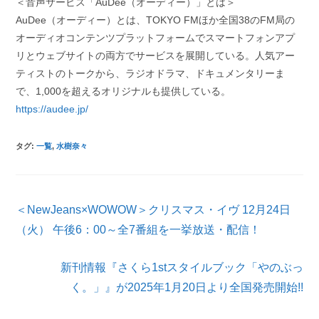
＜音声サービス「AuDee（オーディー）」とは＞
AuDee（オーディー）とは、TOKYO FMほか全国38のFM局の
オーディオコンテンツプラットフォームでスマートフォンアプ
リとウェブサイトの両方でサービスを展開している。人気アー
ティストのトークから、ラジオドラマ、ドキュメンタリーま
で、1,000を超えるオリジナルも提供している。
https://audee.jp/
タグ
:
一覧
,
水樹奈々
そ
＜NewJeans×WOWOW＞クリスマス・イヴ 12月24日
の
他
（火） 午後6：00～全7番組を一挙放送・配信！
の
記
新刊情報『さくら1stスタイルブック「やのぶっ
事
を
く。」』が2025年1月20日より全国発売開始!!
読
む