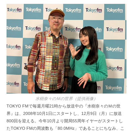
開
テ
日:
ゴ
リ
ー:
水樹奈々のＭの世界（提供画像）
TOKYO FMで毎週月曜21時から放送中の『水樹奈々のＭの世
界』は、2008年10月1日にスタートし、12月9日（月）に放送
800回を迎える。今年10月より開局55周年イヤーがスタートし
たTOKYO FMの周波数も「80.0MHz」であることにちなみ、こ