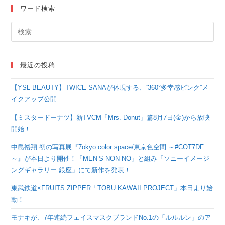
ワード検索
最近の投稿
【YSL BEAUTY】TWICE SANAが体現する、“360°多幸感ピンク”メ
イクアップ公開
【ミスタードーナツ】新TVCM「Mrs. Donut」篇8月7日(金)から放映
開始！
中島裕翔 初の写真展『7okyo color space/東京色空間 ～#COT7DF
～』が本日より開催！「MEN’S NON-NO」と組み「ソニーイメージ
ングギャラリー 銀座」にて新作を発表！
東武鉄道×FRUITS ZIPPER「TOBU KAWAII PROJECT」本日より始
動！
モナキが、7年連続フェイスマスクブランドNo.1の「ルルルン」のア