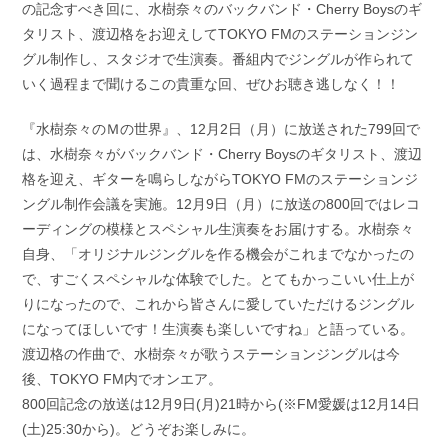
の記念すべき回に、水樹奈々のバックバンド・Cherry Boysのギ
タリスト、渡辺格をお迎えしてTOKYO FMのステーションジン
グル制作し、スタジオで生演奏。番組内でジングルが作られて
いく過程まで聞けるこの貴重な回、ぜひお聴き逃しなく！！
『水樹奈々のＭの世界』、12月2日（月）に放送された799回で
は、水樹奈々がバックバンド・Cherry Boysのギタリスト、渡辺
格を迎え、ギターを鳴らしながらTOKYO FMのステーションジ
ングル制作会議を実施。12月9日（月）に放送の800回ではレコ
ーディングの模様とスペシャル生演奏をお届けする。水樹奈々
自身、「オリジナルジングルを作る機会がこれまでなかったの
で、すごくスペシャルな体験でした。とてもかっこいい仕上が
りになったので、これから皆さんに愛していただけるジングル
になってほしいです！生演奏も楽しいですね」と語っている。
渡辺格の作曲で、水樹奈々が歌うステーションジングルは今
後、TOKYO FM内でオンエア。
800回記念の放送は12月9日(月)21時から(※FM愛媛は12月14日
(土)25:30から)。どうぞお楽しみに。