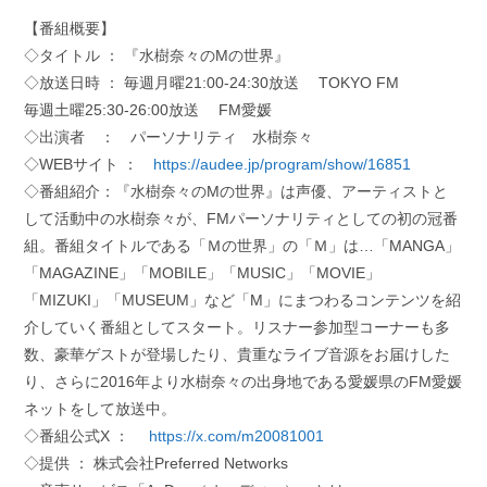
【番組概要】
◇タイトル ： 『水樹奈々のMの世界』
◇放送日時 ： 毎週月曜21:00-24:30放送 TOKYO FM
毎週土曜25:30-26:00放送 FM愛媛
◇出演者 ： パーソナリティ 水樹奈々
◇WEBサイト ：
https://audee.jp/program/show/16851
◇番組紹介：『水樹奈々のMの世界』は声優、アーティストと
して活動中の水樹奈々が、FMパーソナリティとしての初の冠番
組。番組タイトルである「Ｍの世界」の「Ｍ」は…「MANGA」
「MAGAZINE」「MOBILE」「MUSIC」「MOVIE」
「MIZUKI」「MUSEUM」など「M」にまつわるコンテンツを紹
介していく番組としてスタート。リスナー参加型コーナーも多
数、豪華ゲストが登場したり、貴重なライブ音源をお届けした
り、さらに2016年より水樹奈々の出身地である愛媛県のFM愛媛
ネットをして放送中。
◇番組公式X ：
https://x.com/m20081001
◇提供 ： 株式会社Preferred Networks