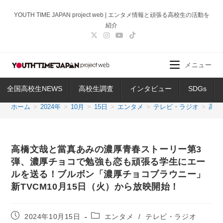
コ
YOUTH TIME JAPAN project web | エンタメ情報と頑張る高校生の活動を
ン
紹介
テ
ン
ツ
メニュー
へ
ス
全国高校生NEWS
高校生調査
インタビュー
SDGs
キ
ッ
ホーム
>
2024年
>
10月
>
15日
>
エンタメ
>
テレビ・ラジオ
>
高橋
プ
高橋文哉と當真あみの濃厚青春ストーリー第3
弾、濃厚チョコで勉強も恋も頑張る学生にエー
ルを送る！ブルボン「濃厚チョコブラウニー」
新TVCM10月15日（火）から放映開始！
投
投
2024年10月15日
エンタメ
/
テレビ・ラジオ