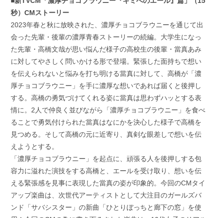
■新TVCM「濃厚チョコブラウニー『キミへのエール』篇」（15
秒）CMストーリー
2023年春と秋に放映された、濃厚チョコブラウニーを通じて出
会った先輩・後輩の濃厚青春ストーリーの続編。大学生になっ
た先輩・高橋文哉が思い悩んだ様子の高校生の後輩・當真あみ
に対してやさしく問いかける形で登場。緊張した面持ちで想い
を伝えられないと悩みを打ち明ける當真に対して、高橋が「濃
厚チョコブラウニー」を手に濃厚な想いであれば届くと後押し
する。高橋の勇気づけてくれる姿に當真は思わずハッとする表
情に。2人で仲良く並びながら「濃厚チョコブラウニー」を食べ
ることで勇気付けられた當真はなにかを決心した様子で高橋を
見つめる。そして高橋の元に近寄り、真剣な眼差しで想いを伝
えようとする。
「濃厚チョコブラウニー」を起点に、頑張る人を後押しする包
容力に溢れた演技をする高橋と、エールを受け取り、想いを伝
える緊張感を見事に表現した當真の姿が印象的。今回のCMタイ
アップ楽曲は、次世代アーティストとして大注目のガールズバ
ンド「サバシスター」の新曲「ひとりぼっちと廊下の窓」を使