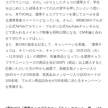
コブラウニーは、そのしっかりとしたチョコの濃厚さで、学生
をはじめとした頑張るすべての人の背中を押したいという想い
から、本TVCMは、濃厚チョコブラウニーを通じてエールを送
る濃厚青春ストーリーとなっている。さらに、WEBCMやブルボ
ン公式TikTokアカウント・ブルボン公式YouTubeチャンネルな
どで見られるメイキング映像も同時公開となる。CM本編と合わ
せてぜひチェックほしい。
また、新CMの放送を記念して、キャンペーンを実施。「濃厚チ
ョコは、キミへのエール。キャンペーン」は、10月15日（火）
～11月30日（土）の期間中、対象商品となっている濃厚チョコ
ブラウニーシリーズの商品を合計300円（税込）以上購入すると
応募いただいた方の中から抽選で、高橋文哉メッセージ入り
QUOカードが100名様、當真あみメッセージ入りQUOカードが
100名様、ブルボン商品詰合せが100名様に当たるキャンペーン
を実施する。