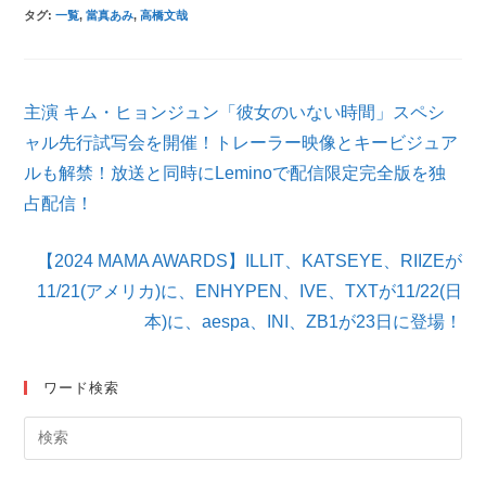
タグ
:
一覧
,
當真あみ
,
高橋文哉
そ
主演 キム・ヒョンジュン「彼女のいない時間」スペシ
の
他
ャル先行試写会を開催！トレーラー映像とキービジュア
の
ルも解禁！放送と同時にLeminoで配信限定完全版を独
記
占配信！
事
を
読
【2024 MAMA AWARDS】ILLIT、KATSEYE、RIIZEが
む
11/21(アメリカ)に、ENHYPEN、IVE、TXTが11/22(日
本)に、aespa、INI、ZB1が23日に登場！
ワード検索