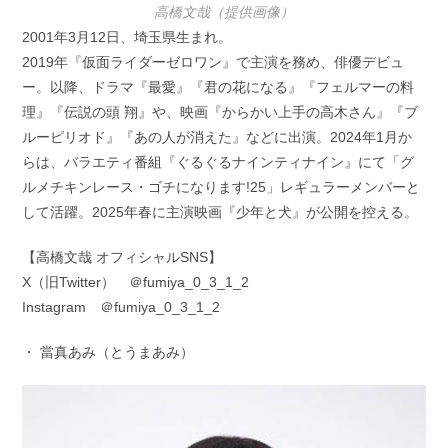
高橋文哉（提供画像）
2001年3月12日、埼玉県生まれ。
2019年『仮面ライダーゼロワン』で主演を務め、俳優デビュ
ー。以降、ドラマ『最愛』『君の花になる』『フェルマーの料
理』『伝説の頭 翔』や、映画『からかい上手の高木さん』『ブ
ルーピリオド』『あの人が消えた』などに出演。2024年1月か
らは、バラエティ番組『ぐるぐるナインティナイン』にて「グ
ルメチキンレース・ゴチになります!25」レギュラーメンバーと
して活躍。2025年春に主演映画『少年と犬』が公開を控える。
【高橋文哉 オフィシャルSNS】
X（旧Twitter） ＠fumiya_0_3_1_2
Instagram ＠fumiya_0_3_1_2
・ 當真あみ（とうまあみ）