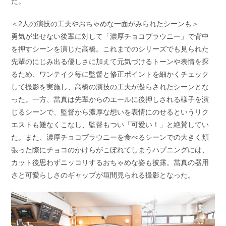
た。
＜2人の演技の工夫やおちゃめな一面がみられたシーンも＞
勇気が出せない後輩に対して「濃厚チョコブラウニー」で背中
を押すシーンを演じた高橋。これまでのシリーズでも見られた
先輩のにじみ出る優しさに加えて元気づけるトーンや表情を探
るため、ワンテイク毎に監督と修正ポイントを細かくチェック
して撮影を実施し、高橋の演技の工夫が凝らされたシーンとな
った。一方、當真は先輩からのエールに後押しされる様子を演
じるシーンで、監督から濃厚な想いを表情にのせるというリク
エストも難なくこなし、監督もつい「可愛い！」と絶賛してい
た。また、濃厚チョコブラウニーを食べるシーンでの大きく頬
張った際にチョコのかけらがこぼれてしまうハプニングには、
カット後思わずニッコリするおちゃめな姿も披露。當真の器用
さと可愛らしさのギャップが垣間見られる撮影となった。