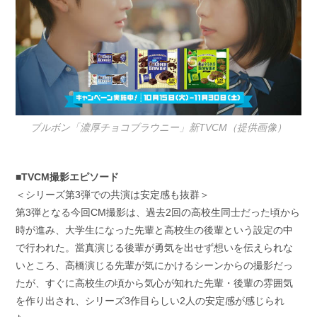
ブルボン「濃厚チョコブラウニー」新TVCM（提供画像）
■TVCM撮影エピソード
＜シリーズ第3弾での共演は安定感も抜群＞
第3弾となる今回CM撮影は、過去2回の高校生同士だった頃から
時が進み、大学生になった先輩と高校生の後輩という設定の中
で行われた。當真演じる後輩が勇気を出せず想いを伝えられな
いところ、高橋演じる先輩が気にかけるシーンからの撮影だっ
たが、すぐに高校生の頃から気心が知れた先輩・後輩の雰囲気
を作り出され、シリーズ3作目らしい2人の安定感が感じられ