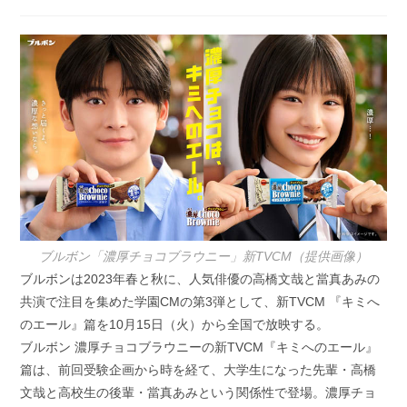
稿
稿
公
カ
開
テ
日:
ゴ
リ
ー:
ブルボン「濃厚チョコブラウニー」新TVCM（提供画像）
ブルボンは2023年春と秋に、人気俳優の高橋文哉と當真あみの
共演で注目を集めた学園CMの第3弾として、新TVCM 『キミへ
のエール』篇を10月15日（火）から全国で放映する。
ブルボン 濃厚チョコブラウニーの新TVCM『キミへのエール』
篇は、前回受験企画から時を経て、大学生になった先輩・高橋
文哉と高校生の後輩・當真あみという関係性で登場。濃厚チョ