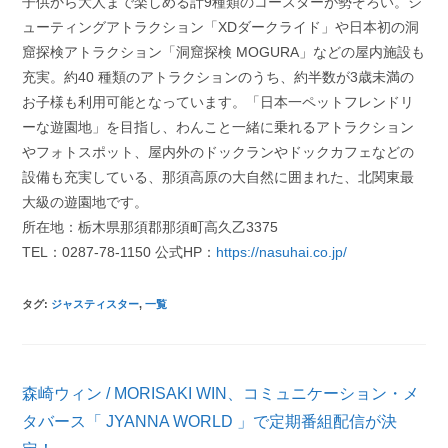
子供から大人まで楽しめる計9種類のコースターが勢ぞろい。シ
ューティングアトラクション「XDダークライド」や日本初の洞
窟探検アトラクション「洞窟探検 MOGURA」などの屋内施設も
充実。約40 種類のアトラクションのうち、約半数が3歳未満の
お子様も利用可能となっています。「日本一ペットフレンドリ
ーな遊園地」を目指し、わんこと一緒に乗れるアトラクション
やフォトスポット、屋内外のドックランやドックカフェなどの
設備も充実している、那須高原の大自然に囲まれた、北関東最
大級の遊園地です。
所在地：栃木県那須郡那須町高久乙3375
TEL：0287-78-1150 公式HP：
https://nasuhai.co.jp/
タグ
:
ジャスティスター
,
一覧
そ
森崎ウィン / MORISAKI WIN、コミュニケーション・メ
の
他
タバース「 JYANNA WORLD 」で定期番組配信が決
の