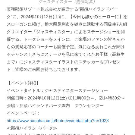
ジャスティスター（提供写真）
藤和那須リゾート株式会社が運営する“那須ハイランドパー
ク”に、2024年10月12日(土)に、【今日も誰かのヒーローに】を
スローガンに掲げ、栃木県足利市を拠点に活動する同級生7人組
クリエイター「ジャスティスター」によるステージショーを開
催する。トークショーをメインに、ご来場のファンの皆さんか
らの質疑応答のコーナーも開催予定。気になるあれこれが聞け
るチャンス！さらにステージを見に来てくれたお子様（高校生
まで）にジャスティスターイラストのステッカーもプレゼン
ト！皆様のご来園お待ちしております。
【イベント詳細】
イベントタイトル：ジャスティスターステージショー
開催日時：2024年10月12日(土) ①11時00分～、②14時30分～
会場：那須ハイランドパーク園内 タウンセンター
イベントページ：
https://www.nasuhai.co.jp/hotnews/detail.php?n=1023
≪那須ハイランドパーク≫