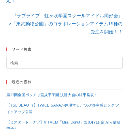
定！
記
事
を
『ラブライブ！虹ヶ咲学園スクールアイドル同好会』
読
×「東武動物公園」のコラボレーションアイテム19種の
む
受注を開始！！
ワード検索
最近の投稿
第11回全国ボッチャ選抜甲子園 決勝大会の結果発表！
【YSL BEAUTY】TWICE SANAが体現する、“360°多幸感ピンク”メ
イクアップ公開
【ミスタードーナツ】新TVCM「Mrs. Donut」篇8月7日(金)から放映
開始！