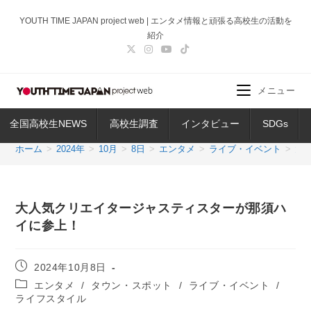
コ
YOUTH TIME JAPAN project web | エンタメ情報と頑張る高校生の活動を
ン
紹介
テ
ン
ツ
メニュー
へ
ス
全国高校生NEWS
高校生調査
インタビュー
SDGs
キ
ッ
ホーム
>
2024年
>
10月
>
8日
>
エンタメ
>
ライブ・イベント
>
大
プ
大人気クリエイタージャスティスターが那須ハ
イに参上！
投
2024年10月8日
稿
投
エンタメ
/
タウン・スポット
/
ライブ・イベント
/
公
稿
ライフスタイル
開
カ