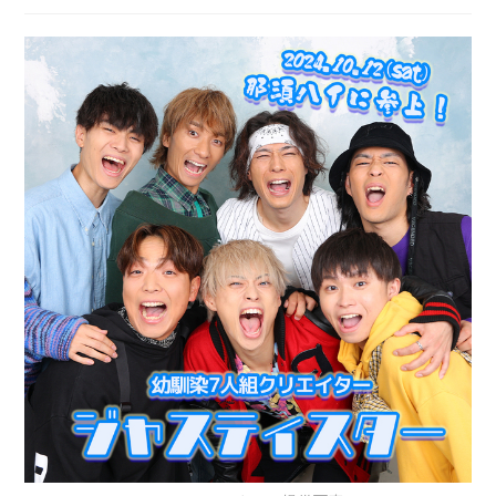
日:
テ
ゴ
リ
ー: