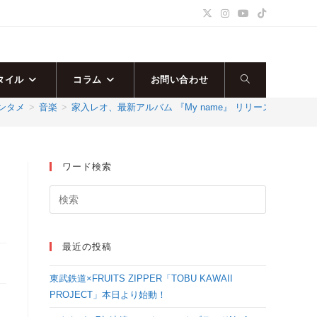
タイル
コラム
お問い合わせ
ウ
ンタメ
>
音楽
>
家入レオ、最新アルバム 『My name』 リリース記念 ！
ェ
ブ
ワード検索
サ
イ
最近の投稿
ト
東武鉄道×FRUITS ZIPPER「TOBU KAWAII
の
PROJECT」本日より始動！