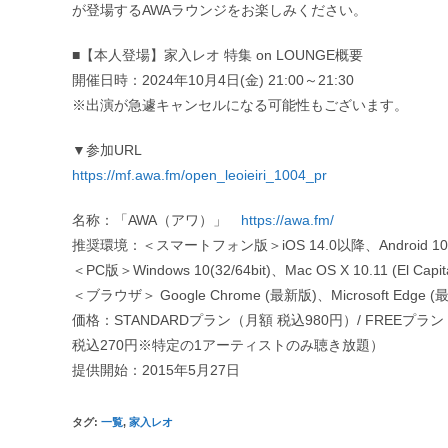
が登場するAWAラウンジをお楽しみください。
■【本人登場】家入レオ 特集 on LOUNGE概要
開催日時：2024年10月4日(金) 21:00～21:30
※出演が急遽キャンセルになる可能性もございます。
▼参加URL
https://mf.awa.fm/open_leoieiri_1004_pr
名称：「AWA（アワ）」
https://awa.fm/
推奨環境：＜スマートフォン版＞iOS 14.0以降、Android 10
＜PC版＞Windows 10(32/64bit)、Mac OS X 10.11 (El Cap
＜ブラウザ＞ Google Chrome (最新版)、Microsoft Edge (
価格：STANDARDプラン（月額 税込980円）/ FREEプ
税込270円※特定の1アーティストのみ聴き放題）
提供開始：2015年5月27日
タグ
:
一覧
,
家入レオ