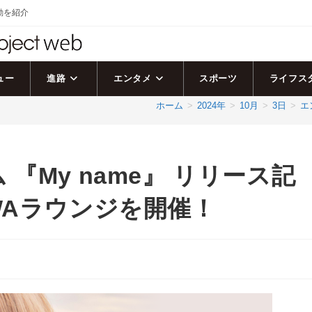
活動を紹介
ュー
進路
エンタメ
スポーツ
ライフス
ホーム
>
2024年
>
10月
>
3日
>
エ
『My name』 リリース記
WAラウンジを開催！