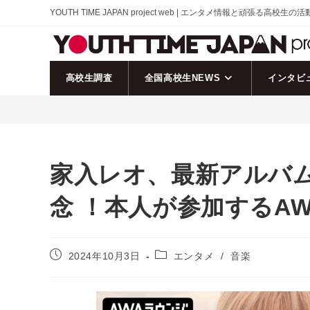
コ
YOUTH TIME JAPAN project web | エンタメ情報と頑張る高校生の
ン
テ
ン
ツ
高校生調査
全国高校生NEWS
インタビ
へ
ス
キ
ッ
プ
家入レオ、最新アルバム 
念 ！本人が参加するA
投
投
2024年10月3日
エンタメ
/
音楽
稿
稿
公
カ
開
テ
日:
ゴ