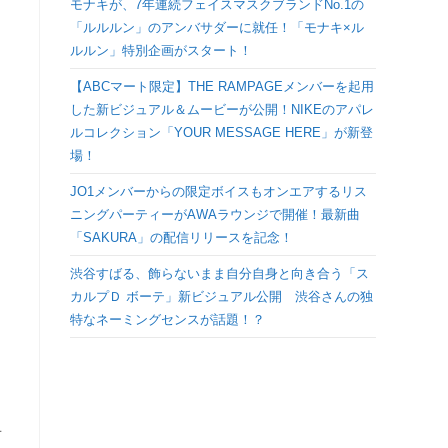
モナキが、7年連続フェイスマスクブランドNo.1の
検
「ルルルン」のアンバサダーに就任！「モナキ×ル
ルルン」特別企画がスタート！
索
【ABCマート限定】THE RAMPAGEメンバーを起用
した新ビジュアル＆ムービーが公開！NIKEのアパレ
を
ルコレクション「YOUR MESSAGE HERE」が新登
場！
ト
JO1メンバーからの限定ボイスもオンエアするリス
ニングパーティーがAWAラウンジで開催！最新曲
グ
「SAKURA」の配信リリースを記念！
ル
渋谷すばる、飾らないまま自分自身と向き合う「ス
カルプＤ ボーテ」新ビジュアル公開 渋谷さんの独
特なネーミングセンスが話題！？
さ
オ