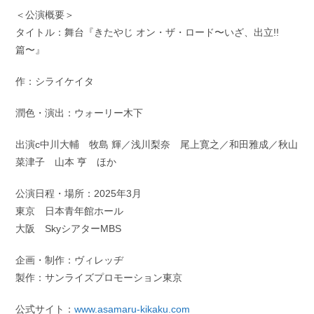
＜公演概要＞
タイトル：舞台『きたやじ オン・ザ・ロード〜いざ、出立!!
篇〜』
作：シライケイタ
潤色・演出：ウォーリー木下
出演c中川大輔 牧島 輝／浅川梨奈 尾上寛之／和田雅成／秋山
菜津子 山本 亨 ほか
公演日程・場所：2025年3月
東京 日本青年館ホール
大阪 SkyシアターMBS
企画・制作：ヴィレッヂ
製作：サンライズプロモーション東京
公式サイト：
www.asamaru-kikaku.com