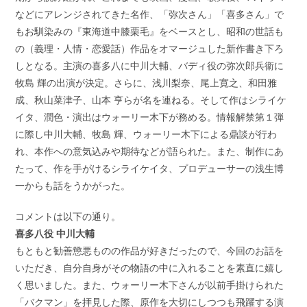
などにアレンジされてきた名作、「弥次さん」「喜多さん」で
もお馴染みの『東海道中膝栗毛』をベースとし、昭和の世話も
の（義理・人情・恋愛話）作品をオマージュした新作書き下ろ
しとなる。主演の喜多八に中川大輔、バディ役の弥次郎兵衞に
牧島 輝の出演が決定。さらに、浅川梨奈、尾上寛之、和田雅
成、秋山菜津子、山本 亨らが名を連ねる。そして作はシライケ
イタ、潤色・演出はウォーリー木下が務める。情報解禁第１弾
に際し中川大輔、牧島 輝、ウォーリー木下による鼎談が行わ
れ、本作への意気込みや期待などが語られた。また、制作にあ
たって、作を手がけるシライケイタ、プロデューサーの浅生博
一からも話をうかがった。
コメントは以下の通り。
喜多八役 中川大輔
もともと勧善懲悪ものの作品が好きだったので、今回のお話を
いただき、自分自身がその物語の中に入れることを素直に嬉し
く思いました。また、ウォーリー木下さんが以前手掛けられた
「バクマン」を拝見した際、原作を大切にしつつも飛躍する演