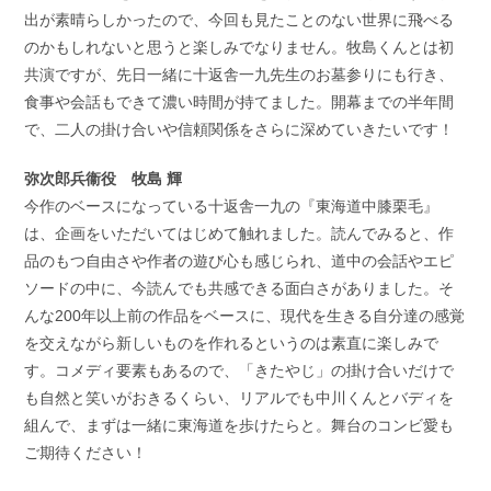
出が素晴らしかったので、今回も見たことのない世界に飛べる
のかもしれないと思うと楽しみでなりません。牧島くんとは初
共演ですが、先日一緒に十返舎一九先生のお墓参りにも行き、
食事や会話もできて濃い時間が持てました。開幕までの半年間
で、二人の掛け合いや信頼関係をさらに深めていきたいです！
弥次郎兵衞役 牧島 輝
今作のベースになっている十返舎一九の『東海道中膝栗毛』
は、企画をいただいてはじめて触れました。読んでみると、作
品のもつ自由さや作者の遊び心も感じられ、道中の会話やエピ
ソードの中に、今読んでも共感できる面白さがありました。そ
んな200年以上前の作品をベースに、現代を生きる自分達の感覚
を交えながら新しいものを作れるというのは素直に楽しみで
す。コメディ要素もあるので、「きたやじ」の掛け合いだけで
も自然と笑いがおきるくらい、リアルでも中川くんとバディを
組んで、まずは一緒に東海道を歩けたらと。舞台のコンビ愛も
ご期待ください！