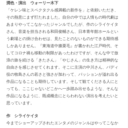
潤色・演出 ウォーリー木下
「ケレン味とスペクタクル感満載の新作を」と依頼いただき、
その熱意にまず打たれました。自分の中では人情もの時代劇は
あまりやってこなかったジャンルでしたが、作のシライケイタ
さん、音楽を担当される和田俊輔さん、日本青年館ホールとい
う劇場との掛け合わせは、見たことのないものができる期待感
しかありません。『東海道中膝栗毛』が書かれた江戸時代、そ
してコロナ禍も移動の制限があったわけですが、そんな中で放
浪の旅を続ける「きたさん」「やじさん」の生き方は精神的な
自由さを感じさせてくれます。そこに主演の中川さん、バディ
役の牧島さんの若さと強さが加わって、パッションが溢れ出る
作品になることも期待しています。そして観てくださる人にと
っても、ここじゃないどこかへ一歩踏み出せるような、そんな
作品になるように、既成概念にとらわれない演出を考えたいと
思っています。
作 シライケイタ
今までショーアップされたエンタメのジャンルはやってこなか