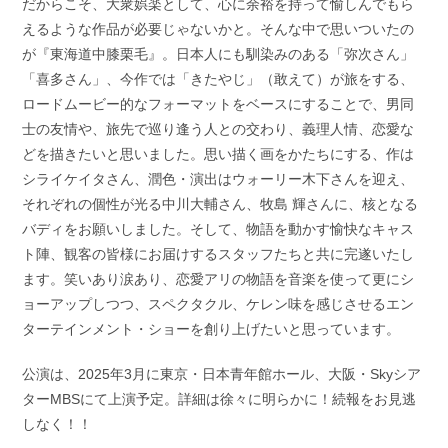
だからこそ、大衆娯楽として、心に余裕を持って愉しんでもら
えるような作品が必要じゃないかと。そんな中で思いついたの
が『東海道中膝栗毛』。日本人にも馴染みのある「弥次さん」
「喜多さん」、今作では「きたやじ」（敢えて）が旅をする、
ロードムービー的なフォーマットをベースにすることで、男同
士の友情や、旅先で巡り逢う人との交わり、義理人情、恋愛な
どを描きたいと思いました。思い描く画をかたちにする、作は
シライケイタさん、潤色・演出はウォーリー木下さんを迎え、
それぞれの個性が光る中川大輔さん、牧島 輝さんに、核となる
バディをお願いしました。そして、物語を動かす愉快なキャス
ト陣、観客の皆様にお届けするスタッフたちと共に完遂いたし
ます。笑いあり涙あり、恋愛アリの物語を音楽を使って更にシ
ョーアップしつつ、スペクタクル、ケレン味を感じさせるエン
ターテインメント・ショーを創り上げたいと思っています。
公演は、2025年3月に東京・日本青年館ホール、大阪・Skyシア
ターMBSにて上演予定。詳細は徐々に明らかに！続報をお見逃
しなく！！