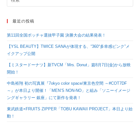
最近の投稿
第11回全国ボッチャ選抜甲子園 決勝大会の結果発表！
【YSL BEAUTY】TWICE SANAが体現する、“360°多幸感ピンク”メ
イクアップ公開
【ミスタードーナツ】新TVCM「Mrs. Donut」篇8月7日(金)から放映
開始！
中島裕翔 初の写真展『7okyo color space/東京色空間 ～#COT7DF
～』が本日より開催！「MEN’S NON-NO」と組み「ソニーイメージ
ングギャラリー 銀座」にて新作を発表！
東武鉄道×FRUITS ZIPPER「TOBU KAWAII PROJECT」本日より始
動！