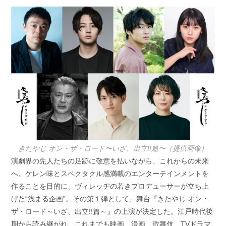
開
テ
日:
ゴ
リ
ー:
きたやじ オン・ザ・ロード〜いざ、出立!!篇〜（提供画像）
演劇界の先人たちの足跡に敬意を払いながら、これからの未来
へ。ケレン味とスペクタクル感満載のエンターテインメントを
作ることを目的に、ヴィレッヂの若きプロデューサーが立ち上
げた“浅まる企画”。その第１弾として、舞台『きたやじ オン・
ザ・ロード～いざ、出立!!篇～』の上演が決定した。江戸時代後
期から読み継がれ、これまでも映画、漫画、歌舞伎、TVドラマ