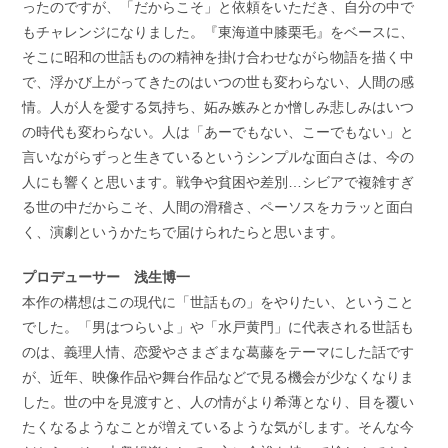
ったのですが、「だからこそ」と依頼をいただき、自分の中で
もチャレンジになりました。『東海道中膝栗毛』をベースに、
そこに昭和の世話ものの精神を掛け合わせながら物語を描く中
で、浮かび上がってきたのはいつの世も変わらない、人間の感
情。人が人を愛する気持ち、妬み嫉みとか憎しみ悲しみはいつ
の時代も変わらない。人は「あーでもない、こーでもない」と
言いながらずっと生きているというシンプルな面白さは、今の
人にも響くと思います。戦争や貧困や差別…シビアで複雑すぎ
る世の中だからこそ、人間の滑稽さ、ペーソスをカラッと面白
く、演劇というかたちで届けられたらと思います。
プロデューサー 浅生博一
本作の構想はこの現代に「世話もの」をやりたい、ということ
でした。「男はつらいよ」や「水戸黄門」に代表される世話も
のは、義理人情、恋愛やさまざまな葛藤をテーマにした話です
が、近年、映像作品や舞台作品などで見る機会が少なくなりま
した。世の中を見渡すと、人の情がより希薄となり、目を覆い
たくなるようなことが増えているような気がします。そんな今