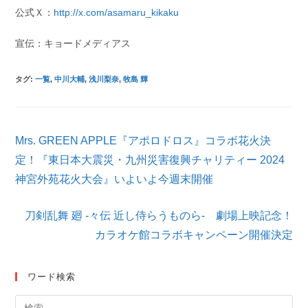
公式Ｘ：
http://x.com/asamaru_kikaku
宣伝：キョードメディアス
タグ
:
一覧
,
中川大輔
,
浅川梨奈
,
牧島 輝
そ
Mrs. GREEN APPLE『アポロドロス』コラボ花火決
の
他
定！『東日本大震災・九州災害復興チャリティー 2024
の
神宮外苑花火大会』いよいよ今週末開催
記
事
を
刀剣乱舞 廻 -々伝 近し侍らうものら- 劇場上映記念！
読
カラオケ館コラボキャンペーン開催決定
む
ワード検索