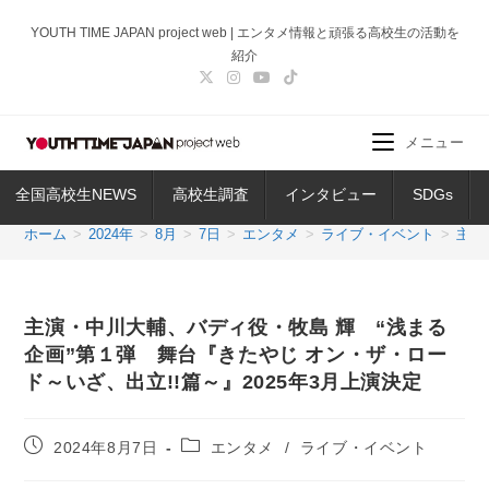
コ
YOUTH TIME JAPAN project web | エンタメ情報と頑張る高校生の活動を
ン
紹介
テ
ン
ツ
メニュー
へ
ス
全国高校生NEWS
高校生調査
インタビュー
SDGs
キ
ッ
ホーム
>
2024年
>
8月
>
7日
>
エンタメ
>
ライブ・イベント
>
主演
プ
主演・中川大輔、バディ役・牧島 輝 “浅まる
企画”第１弾 舞台『きたやじ オン・ザ・ロー
ド～いざ、出立!!篇～』2025年3月上演決定
投
投
2024年8月7日
エンタメ
/
ライブ・イベント
稿
稿
公
カ