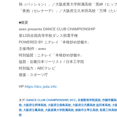
熱（パッション）」／大阪産業大学附属高校「黒紳（ヒッ
「夜抱（セレナーデ）」／大阪府立久米田高校「万博（た
■概要
avex presents DANCE CLUB CHAMPIONSHIP
第12回全国高等学校ダンス部選手権
POWERED BY ニチレイ「本格炒め炒飯®︎」
主催/制作：avex
特別協賛：ニチレイ「本格炒め炒飯®︎」
協賛：近畿日本ツーリスト / 日本工学院
特別協力：ABCテレビ
後援：スポーツ庁
HP:
https://dcc.jsda.info
タグ
:
DANCE CLUB CHAMPIONSHIP
,
DCC
,
京都聖母学院高校
,
作陽学園高
校
,
大阪府立摂津高校
,
大阪府立柴島高校
,
大阪府立汎愛高校 益田東高校
,
大
校
,
大阪府立鳳高校
,
大阪産業大学附属高校
,
姫路市立琴丘高校
,
彩星工科高校
校