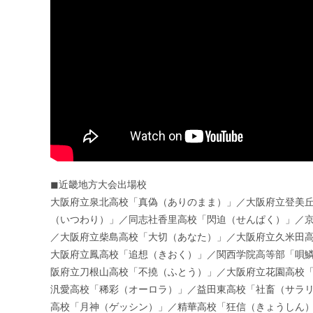
◼︎近畿地方大会出場校
大阪府立泉北高校「真偽（ありのまま）」／大阪府立登美
（いつわり）」／同志社香里高校「閃迫（せんぱく）」／
／大阪府立柴島高校「大切（あなた）」／大阪府立久米田
大阪府立鳳高校「追想（きおく）」／関西学院高等部「唄
阪府立刀根山高校「不撓（ふとう）」／大阪府立花園高校
汎愛高校「稀彩（オーロラ）」／益田東高校「社畜（サラ
高校「月神（ゲッシン）」／精華高校「狂信（きょうしん