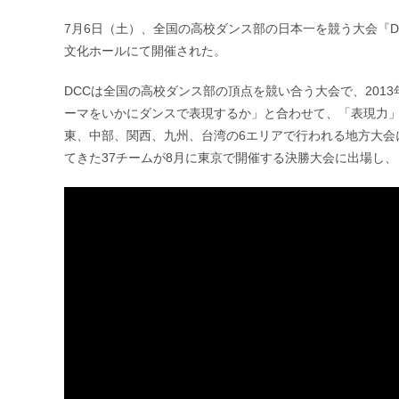
公
カ
開
テ
7月6日（土）、全国の高校ダンス部の日本一を競う大会『DANC
日:
ゴ
文化ホールにて開催された。
リ
ー:
DCCは全国の高校ダンス部の頂点を競い合う大会で、201
ーマをいかにダンスで表現するか」と合わせて、「表現力」
東、中部、関西、九州、台湾の6エリアで行われる地方大会
てきた37チームが8月に東京で開催する決勝大会に出場し