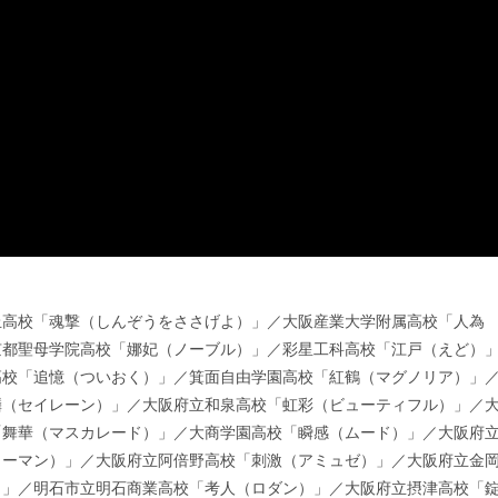
丘高校「魂撃（しんぞうをささげよ）」／大阪産業大学附属高校「人為
京都聖母学院高校「娜妃（ノーブル）」／彩星工科高校「江戸（えど）
高校「追憶（ついおく）」／箕面自由学園高校「紅鶴（マグノリア）」
鱗（セイレーン）」／大阪府立和泉高校「虹彩（ビューティフル）」／
「舞華（マスカレード）」／大商学園高校「瞬感（ムード）」／大阪府
リーマン）」／大阪府立阿倍野高校「刺激（アミュゼ）」／大阪府立金
）」／明石市立明石商業高校「考人（ロダン）」／大阪府立摂津高校「