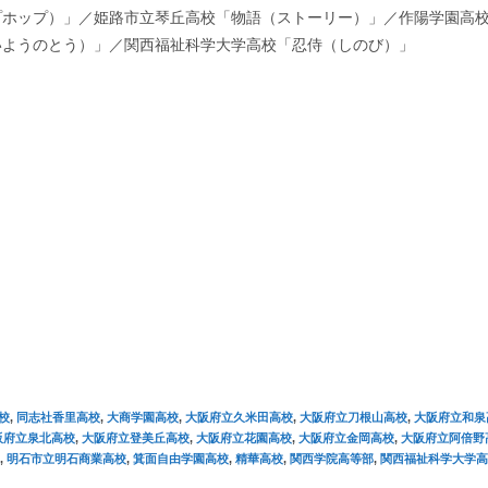
プホップ）」／姫路市立琴丘高校「物語（ストーリー）」／作陽学園高
いようのとう）」／関西福祉科学大学高校「忍侍（しのび）」
校
,
同志社香里高校
,
大商学園高校
,
大阪府立久米田高校
,
大阪府立刀根山高校
,
大阪府立和泉
阪府立泉北高校
,
大阪府立登美丘高校
,
大阪府立花園高校
,
大阪府立金岡高校
,
大阪府立阿倍野
,
明石市立明石商業高校
,
箕面自由学園高校
,
精華高校
,
関西学院高等部
,
関西福祉科学大学高