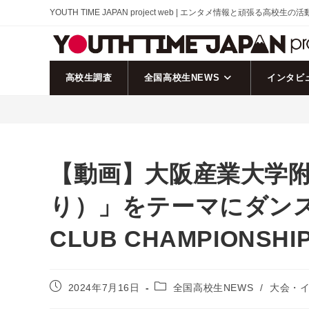
コ
YOUTH TIME JAPAN project web | エンタメ情報と頑張る高校生の
ン
テ
ン
ツ
高校生調査
全国高校生NEWS
インタビ
へ
ス
キ
ッ
プ
【動画】大阪産業大学
り）」をテーマにダンスを
CLUB CHAMPIONS
投
投
2024年7月16日
全国高校生NEWS
/
大会・
稿
稿