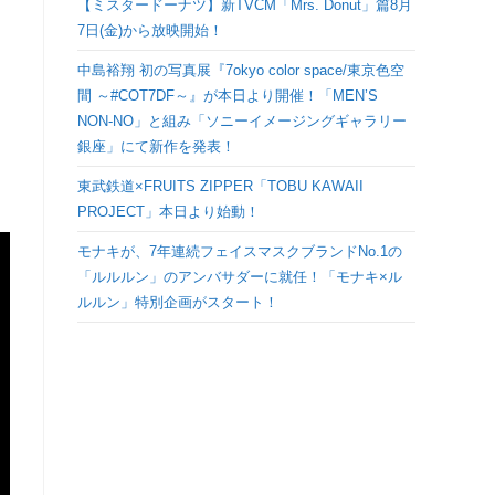
【ミスタードーナツ】新TVCM「Mrs. Donut」篇8月
検
7日(金)から放映開始！
中島裕翔 初の写真展『7okyo color space/東京色空
索
間 ～#COT7DF～』が本日より開催！「MEN’S
NON-NO」と組み「ソニーイメージングギャラリー
を
銀座」にて新作を発表！
ト
東武鉄道×FRUITS ZIPPER「TOBU KAWAII
PROJECT」本日より始動！
グ
モナキが、7年連続フェイスマスクブランドNo.1の
「ルルルン」のアンバサダーに就任！「モナキ×ル
ル
ルルン」特別企画がスタート！