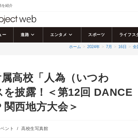
活動を紹介
ュー
進路
エンタメ
スポーツ
ライフス
ホーム
>
2024年
>
7月
>
16日
>
全
附属高校「人為（いつわ
披露！＜第12回 DANCE
HIP 関西地方大会＞
イベント
/
高校生写真館