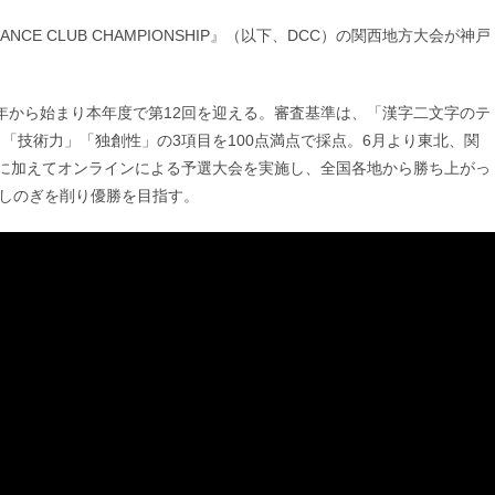
E CLUB CHAMPIONSHIP』（以下、DCC）の関西地方大会が神戸
3年から始まり本年度で第12回を迎える。審査基準は、「漢字二文字のテ
「技術力」「独創性」の3項目を100点満点で採点。6月より東北、関
に加えてオンラインによる予選大会を実施し、全国各地から勝ち上がっ
、しのぎを削り優勝を目指す。