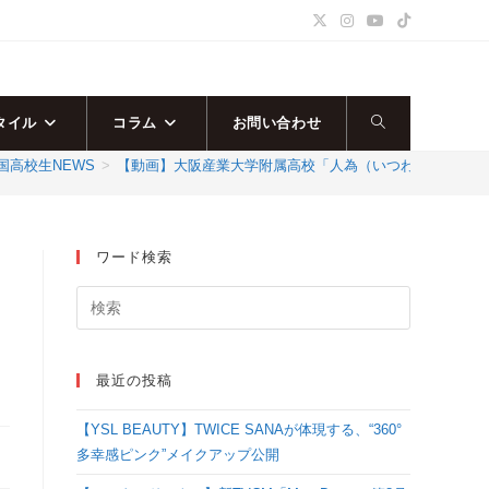
タイル
コラム
お問い合わせ
ウ
国高校生NEWS
>
【動画】大阪産業大学附属高校「人為（いつわり）」をテーマにダ
ェ
ブ
ワード検索
サ
イ
最近の投稿
ト
【YSL BEAUTY】TWICE SANAが体現する、“360°
の
多幸感ピンク”メイクアップ公開