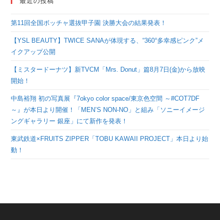
最近の投稿
第11回全国ボッチャ選抜甲子園 決勝大会の結果発表！
【YSL BEAUTY】TWICE SANAが体現する、“360°多幸感ピンク”メ
イクアップ公開
【ミスタードーナツ】新TVCM「Mrs. Donut」篇8月7日(金)から放映
開始！
中島裕翔 初の写真展『7okyo color space/東京色空間 ～#COT7DF
～』が本日より開催！「MEN’S NON-NO」と組み「ソニーイメージ
ングギャラリー 銀座」にて新作を発表！
東武鉄道×FRUITS ZIPPER「TOBU KAWAII PROJECT」本日より始
動！