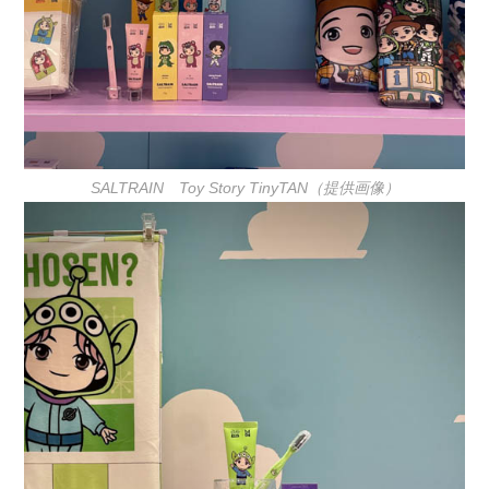
SALTRAIN Toy Story TinyTAN（提供画像）