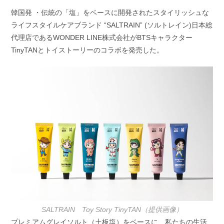
開
テ
韓国発 ・伝統の「塩」をベースに開発されたスタイリッシュな
日:
ゴ
ライフスタイルケアブランド “SALTRAIN” (ソルトレイン)日本総
リ
ー:
代理店であるWONDER LINE株式会社がBTSキャラクター
TinyTANとトイストーリーのコラボを発売した。
SALTRAIN Toy Story TinyTAN（提供画像）
プレミアムグレイソルト（土板塩）をベースに、私たちの生活