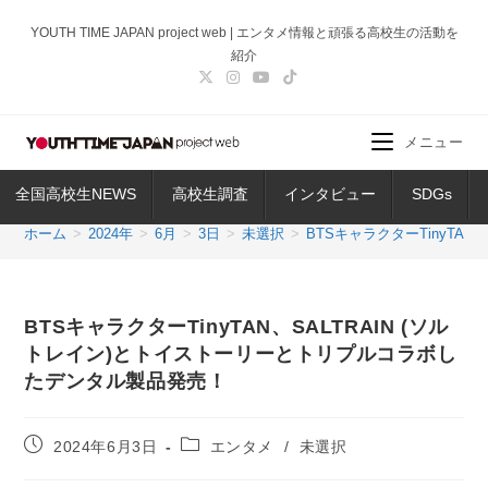
コ
YOUTH TIME JAPAN project web | エンタメ情報と頑張る高校生の活動を
ン
紹介
テ
ン
ツ
メニュー
へ
ス
全国高校生NEWS
高校生調査
インタビュー
SDGs
キ
ッ
ホーム
>
2024年
>
6月
>
3日
>
未選択
>
BTSキャラクターTinyTA
プ
BTSキャラクターTinyTAN、SALTRAIN (ソル
トレイン)とトイストーリーとトリプルコラボし
たデンタル製品発売！
投
投
2024年6月3日
エンタメ
/
未選択
稿
稿
公
カ