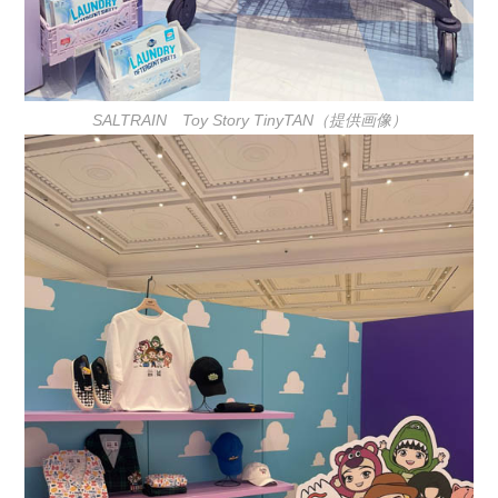
SALTRAIN Toy Story TinyTAN（提供画像）