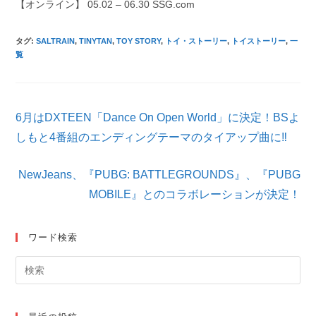
【オンライン】 05.02 – 06.30 SSG.com
タグ
:
SALTRAIN
,
TINYTAN
,
TOY STORY
,
トイ・ストーリー
,
トイストーリー
,
一
覧
そ
6月はDXTEEN「Dance On Open World」に決定！BSよ
の
他
しもと4番組のエンディングテーマのタイアップ曲に‼
の
記
NewJeans、『PUBG: BATTLEGROUNDS』、『PUBG
事
を
MOBILE』とのコラボレーションが決定！
読
む
ワード検索