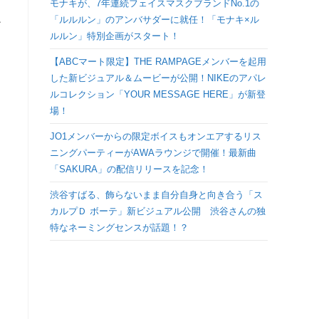
モナキが、7年連続フェイスマスクブランドNo.1の
検
「ルルルン」のアンバサダーに就任！「モナキ×ル
ン
ルルン」特別企画がスタート！
索
日
【ABCマート限定】THE RAMPAGEメンバーを起用
した新ビジュアル＆ムービーが公開！NIKEのアパレ
を
ルコレクション「YOUR MESSAGE HERE」が新登
場！
ト
JO1メンバーからの限定ボイスもオンエアするリス
ニングパーティーがAWAラウンジで開催！最新曲
グ
「SAKURA」の配信リリースを記念！
ル
渋谷すばる、飾らないまま自分自身と向き合う「ス
カルプＤ ボーテ」新ビジュアル公開 渋谷さんの独
特なネーミングセンスが話題！？