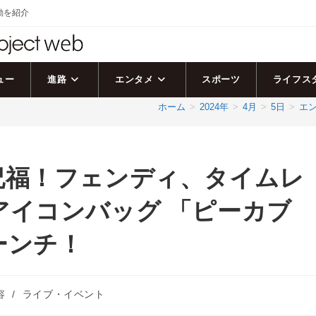
活動を紹介
ュー
進路
エンタメ
スポーツ
ライフス
ホーム
>
2024年
>
4月
>
5日
>
エ
祝福！フェンディ、タイムレ
アイコンバッグ 「ピーカブ
ーンチ！
容
/
ライブ・イベント