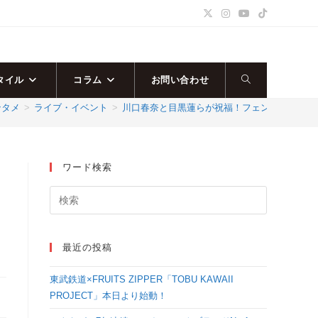
タイル
コラム
お問い合わせ
ウ
ンタメ
>
ライブ・イベント
>
川口春奈と目黒蓮らが祝福！フェンディ、タイ
ェ
ブ
ワード検索
サ
イ
最近の投稿
ト
東武鉄道×FRUITS ZIPPER「TOBU KAWAII
の
PROJECT」本日より始動！