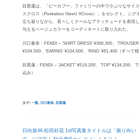
目黒蓮は、「ピーカブー」ファミリーの中で小ぶりなサイズ
スクロス（Peekaboo ISeeU XCross）」をセレ
立ち返りながら、若々しくクールなアティチュードを表現し
与えるベージュカラーをコーディネートに取り入れた。
川口春奈：FENDI – ’SHIRT DRESS’ ¥300,300、’TROUSERS’
¥104,500、‘EARING’ ¥104,500、‘RING’ ¥81,400（すべ
目黒蓮：FENDI – ’JACKET’ ¥519,200、’TOP’ ¥134,200、’
込み）
タグ
:
一覧
,
川口春奈
,
目黒蓮
そ
日向坂46 松田好花 1st写真集タイトルは「振り向い
の