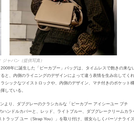
ィ ジャパン（提供写真）
2008年に誕生した「ピーカブー」バッグは、タイムレスで飽きの来な
けると、内側のライニングのデザインによって違う表情を生み出してく
クラシックなツイストロックや、内側のデザイン、マチ付きのポケット
発揮している。
ションより、ダブグレーのクラシカルな「ピーカブー アイシーユー プチ
ライトブルーのハンドルカバーと、レッド、ライトブルー、ダブグレークリームカラ
ラップ ユー（Strap You）」を取り付け、彼女らしくパーソナライ