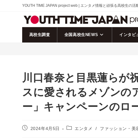
コ
YOUTH TIME JAPAN project web | エンタメ情報と頑張る高校生の
ン
テ
ン
ツ
高校生調査
全国高校生NEWS
インタビ
へ
ス
キ
ッ
プ
川口春奈と目黒蓮らが
スに愛されるメゾンの
ー」キャンペーンのロ
投
投
2024年4月5日
エンタメ
/
ファッション・美
稿
稿