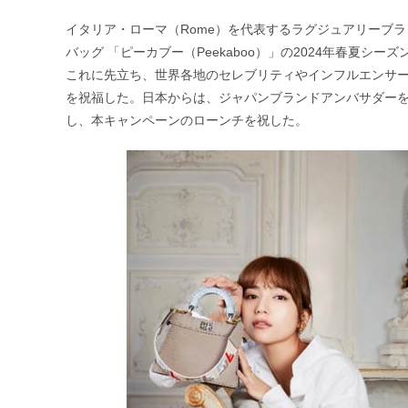
公
カ
開
テ
イタリア・ローマ（Rome）を代表するラグジュアリーブラ
日:
ゴ
バッグ 「ピーカブー（Peekaboo）」の2024年春夏シ
リ
ー:
これに先立ち、世界各地のセレブリティやインフルエンサー
を祝福した。日本からは、ジャパンブランドアンバサダーを務
し、本キャンペーンのローンチを祝した。