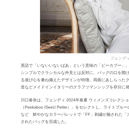
フェンデ
英語で「いないいないばあ」という意味の「ピーカブー」。​
シンプルでクラシカルな外見とは反対に、​バッグの口を開
る遊び心を兼ね備えたデザインが特徴。​両面にあしらった
造など​メイドインイタリーのクラフツマンシップを存分に
川口春奈は、フェンディ 2024年春夏 ウィメンズコレク
（Peekaboo ISeeU Petite）」をセレクトし、
など 鮮やかなカラーパレットで「FF」刺繍が施された「スト
されたバッグを完成した。