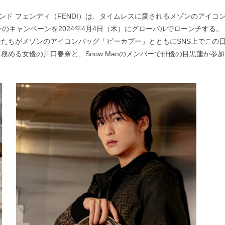
ンド フェンディ（FENDI）は、タイムレスに愛されるメゾンのアイコ
ーズンのキャンペーンを2024年4月4日（木）にグローバルでローンチする。
たちがメゾンのアイコンバッグ「ピーカブー」とともにSNS上でこの
める女優の川口春奈と、Snow Manのメンバーで俳優の目黒蓮が参加