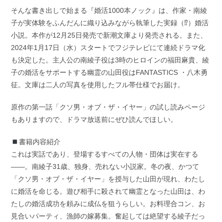
そんな書き出しで始まる『婚活1000本ノック』は、作家・南綾
子が実体験をふんだんに織り込みながら執筆した実録（⁉）婚活
小説。本作が12月25日発売で新潮文庫より発売される。また、
2024年1月17日（水）スタートでフジテレビにて連続ドラマ化
も決定した。主人公の南綾子役は3時のヒロインの福田麻貴、綾
子の婚活をサポートする幽霊の山田役はFANTASTICS ・八木勇
征。文庫は二人の写真を使用したフル帯仕様でお届け。
原作の第一話「クソ男・オブ・ザ・イヤー」の試し読みページ
もありますので、ドラマ放送前にぜひ読んでほしい。
書籍内容紹介
これは実話であり、登場するすべての人物・団体は実在する
――。南綾子31歳、独身、売れない小説家。冬の夜、かつて
「クソ男・オブ・ザ・イヤー」を授与した山田が現れ、わたし
に婚活を命じる。遊び相手に殺されて幽霊となった山田は、わ
たしの婚活成功を頼みに成仏を狙うらしい。お料理合コン、お
見合いパーティ、漁師の嫁募集。奮起しては絶望する綾子だっ