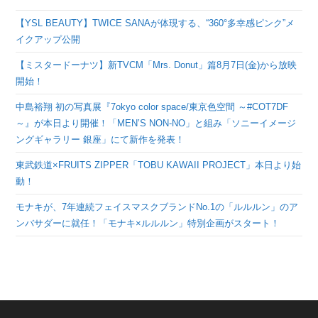
【YSL BEAUTY】TWICE SANAが体現する、“360°多幸感ピンク”メ
イクアップ公開
【ミスタードーナツ】新TVCM「Mrs. Donut」篇8月7日(金)から放映
開始！
中島裕翔 初の写真展『7okyo color space/東京色空間 ～#COT7DF
～』が本日より開催！「MEN’S NON-NO」と組み「ソニーイメージ
ングギャラリー 銀座」にて新作を発表！
東武鉄道×FRUITS ZIPPER「TOBU KAWAII PROJECT」本日より始
動！
モナキが、7年連続フェイスマスクブランドNo.1の「ルルルン」のア
ンバサダーに就任！「モナキ×ルルルン」特別企画がスタート！