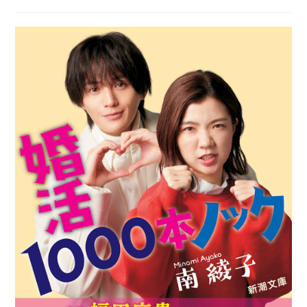
稿
開
カ
日:
テ
ゴ
リ
ー: