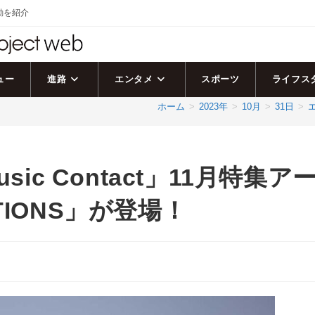
活動を紹介
ュー
進路
エンタメ
スポーツ
ライフス
ホーム
>
2023年
>
10月
>
31日
>
Music Contact」11月特集ア
TIONS」が登場！