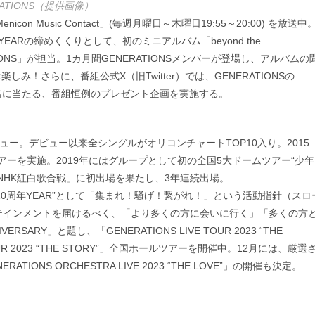
RATIONS（提供画像）
n Music Contact」(毎週月曜日～木曜日19:55～20:00) を放送中
 YEARの締めくくりとして、初のミニアルバム「beyond the
TIONS」が担当。1カ月間GENERATIONSメンバーが登場し、アルバムの
！さらに、番組公式X（旧Twitter）では、GENERATIONSの
抽選で1名に当たる、番組恒例のプレゼント企画を実施する。
にてデビュー。デビュー以来全シングルがオリコンチャートTOP10入り。2015
ツアーを実施。2019年にはグループとして初の全国5大ドームツアー“少年
NHK紅白歌合戦」に初出場を果たし、3年連続出場。
は“10周年YEAR”として「集まれ！騒げ！繋がれ！」という活動指針（スロ
ンタテインメントを届けるべく、「より多くの方に会いに行く」「多くの方
RSARY」と題し、「GENERATIONS LIVE TOUR 2023 “THE
OUR 2023 “THE STORY”」全国ホールツアーを開催中。12月には、厳選
S ORCHESTRA LIVE 2023 “THE LOVE”」の開催も決定。