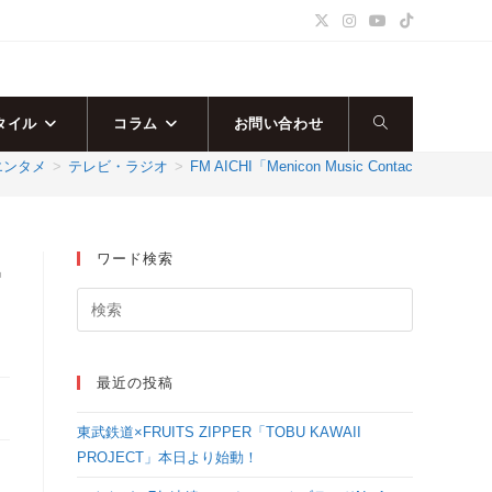
タイル
コラム
お問い合わせ
ウ
エンタメ
>
テレビ・ラジオ
>
FM AICHI「Menicon Music Contact
ェ
ブ
ワード検索
ー
サ
イ
最近の投稿
ト
東武鉄道×FRUITS ZIPPER「TOBU KAWAII
の
PROJECT」本日より始動！