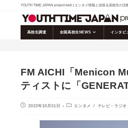
コ
YOUTH TIME JAPAN project web | エンタメ情報と頑張る高校生の
ン
テ
ン
ツ
高校生調査
全国高校生NEWS
インタビ
へ
ス
キ
ッ
プ
FM AICHI「Menicon 
ティストに「GENERA
投
投
2023年10月31日
エンタメ
/
テレビ・ラジオ
稿
稿
公
カ
開
テ
日:
ゴ