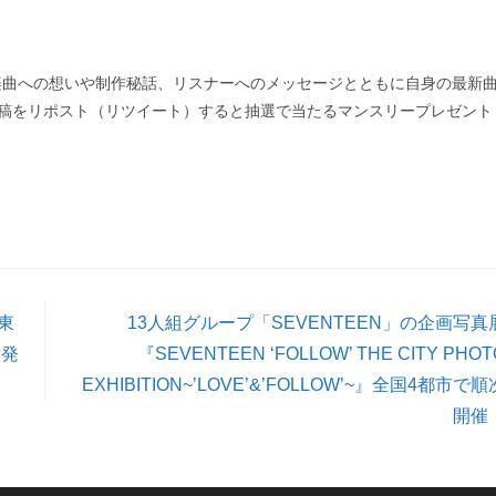
楽曲への想いや制作秘話、リスナーへのメッセージとともに自身の最新
ー＆投稿をリポスト（リツイート）すると抽選で当たるマンスリープレゼント
東
13人組グループ「SEVENTEEN」の企画写真
を発
『SEVENTEEN ‘FOLLOW’ THE CITY PHOT
EXHIBITION~’LOVE’&’FOLLOW’~』全国4都市で順
開催