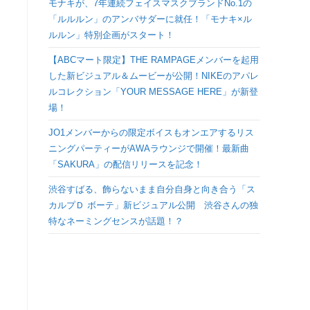
モナキが、7年連続フェイスマスクブランドNo.1の
検
「ルルルン」のアンバサダーに就任！「モナキ×ル
ルルン」特別企画がスタート！
索
【ABCマート限定】THE RAMPAGEメンバーを起用
した新ビジュアル＆ムービーが公開！NIKEのアパレ
を
ルコレクション「YOUR MESSAGE HERE」が新登
場！
ト
JO1メンバーからの限定ボイスもオンエアするリス
ニングパーティーがAWAラウンジで開催！最新曲
グ
「SAKURA」の配信リリースを記念！
ル
渋谷すばる、飾らないまま自分自身と向き合う「ス
カルプＤ ボーテ」新ビジュアル公開 渋谷さんの独
特なネーミングセンスが話題！？