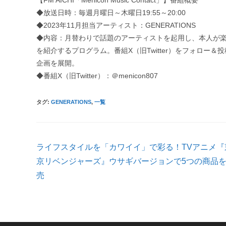
【FM AICHI「Menicon Music Contact」】番組概要
◆放送日時：毎週月曜日～木曜日19:55～20:00
◆2023年11月担当アーティスト：GENERATIONS
◆内容：月替わりで話題のアーティストを起用し、本人が
を紹介するプログラム。番組X（旧Twitter）をフォロ
企画を展開。
◆番組X（旧Twitter）：＠menicon807
タグ
:
GENERATIONS
,
一覧
そ
ライフスタイルを「カワイイ」で彩る！TVアニメ『
の
他
京リベンジャーズ』ウサギバージョンで5つの商品
の
売
記
事
を
読
む