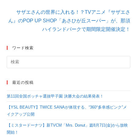
を
読
サザエさんの世界に入れる！？TVアニメ『サザエさ
む
ん』のPOP UP SHOP「あさひが丘スーパー」が、那須
ハイランドパークで期間限定開催決定！
ワード検索
最近の投稿
第11回全国ボッチャ選抜甲子園 決勝大会の結果発表！
【YSL BEAUTY】TWICE SANAが体現する、“360°多幸感ピンク”メ
イクアップ公開
【ミスタードーナツ】新TVCM「Mrs. Donut」篇8月7日(金)から放映
開始！