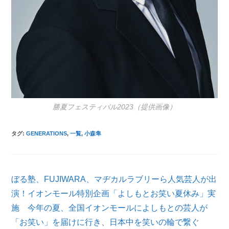
勝夏フェスティバル2023（提供画像）
タグ
:
GENERATIONS
,
一覧
,
小森隼
そ
ぼる塾、FUJIWARA、マヂカルラブリーら人気芸人が出
の
他
演！イオンモール特別企画「よしもとお笑い夏休み」実
の
施 今年の夏、全国イオンモールによしもとの芸人が
記
「お笑い」を届けに行き、日本中を笑いの輪で繋ぐ
事