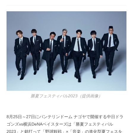
稿
稿
公
カ
開
テ
日:
ゴ
リ
ー:
勝夏フェスティバル2023（提供画像）
8月25日～27日にバンテリンドーム ナゴヤで開催する中日ドラ
ゴンズvs横浜DeNAベイスターズは「勝夏フェスティバル
2023」と銘打って「野球観戦」×「音楽」の進化型夏フェスを