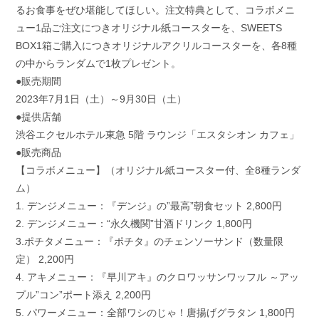
るお食事をぜひ堪能してほしい。注文特典として、コラボメニ
ュー1品ご注文につきオリジナル紙コースターを、SWEETS
BOX1箱ご購入につきオリジナルアクリルコースターを、各8種
の中からランダムで1枚プレゼント。
●販売期間
2023年7月1日（土）～9月30日（土）
●提供店舗
渋谷エクセルホテル東急 5階 ラウンジ「エスタシオン カフェ」
●販売商品
【コラボメニュー】（オリジナル紙コースター付、全8種ランダ
ム）
1. デンジメニュー：『デンジ』の”最高”朝食セット 2,800円
2. デンジメニュー：“永久機関”甘酒ドリンク 1,800円
3.ポチタメニュー：『ポチタ』のチェンソーサンド（数量限
定） 2,200円
4. アキメニュー：『早川アキ』のクロワッサンワッフル ～アッ
プル”コン”ポート添え 2,200円
5. パワーメニュー：全部ワシのじゃ！唐揚げグラタン 1,800円