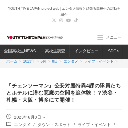
コ
YOUTH TIME JAPAN project web | エンタメ情報と頑張る高校生の活動を
ン
紹介
テ
ン
ツ
メニュー
へ
ス
全国高校生NEWS
高校生調査
インタビュー
SDGs
キ
ッ
ホーム
>
2023年
>
6月
>
8日
>
エンタメ
>
ライブ・イベント
>
『チ
プ
『チェンソーマン』公安対魔特異4課の隊員たち
とホテルに潜む悪魔の空間を追体験！？渋谷・
札幌・大阪・博多にて開催！
投
2023年6月8日
稿
投
エンタメ
/
タウン・スポット
/
ライブ・イベント
/
公