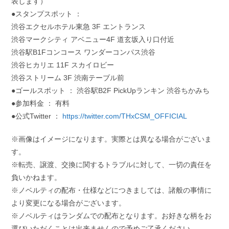
表します）
●スタンプスポット ：
渋谷エクセルホテル東急 3F エントランス
渋谷マークシティ アベニュー4F 道玄坂入り口付近
渋谷駅B1Fコンコース ワンダーコンパス渋谷
渋谷ヒカリエ 11F スカイロビー
渋谷ストリーム 3F 渋南テーブル前
●ゴールスポット ： 渋谷駅B2F PickUpランキン 渋谷ちかみち
●参加料金 ： 有料
●公式Twitter ：
https://twitter.com/THxCSM_OFFICIAL
※画像はイメージになります。実際とは異なる場合がございま
す。
※転売、譲渡、交換に関するトラブルに対して、一切の責任を
負いかねます。
※ノベルティの配布・仕様などにつきましては、諸般の事情に
より変更になる場合がございます。
※ノベルティはランダムでの配布となります。お好きな柄をお
選びいただくことは出来ませんので予めご了承ください。