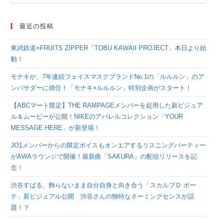
最近の投稿
東武鉄道×FRUITS ZIPPER「TOBU KAWAII PROJECT」本日より始
動！
モナキが、7年連続フェイスマスクブランドNo.1の「ルルルン」のア
ンバサダーに就任！「モナキ×ルルルン」特別企画がスタート！
【ABCマート限定】THE RAMPAGEメンバーを起用した新ビジュア
ル＆ムービーが公開！NIKEのアパレルコレクション「YOUR
MESSAGE HERE」が新登場！
JO1メンバーからの限定ボイスもオンエアするリスニングパーティー
がAWAラウンジで開催！最新曲「SAKURA」の配信リリースを記
念！
渋谷すばる、飾らないまま自分自身と向き合う「スカルプＤ ボー
テ」新ビジュアル公開 渋谷さんの独特なネーミングセンスが話
題！？