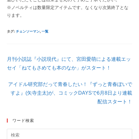
※ノベルティは数量限定アイテムです。なくなり次第終了とな
ります。
タグ
:
チェンソーマン
,
一覧
そ
月刊小説誌『小説現代』にて、宮田愛萌による連載エッ
の
他
セイ「ねてもさめても本のなか」がスタート！
の
記
アイドル研究部だって青春したい！『ずっと青春ぽいで
事
を
すよ』(矢寺圭太)が、コミックDAYSで6月8日より連載
読
配信スタート！
む
ワード検索