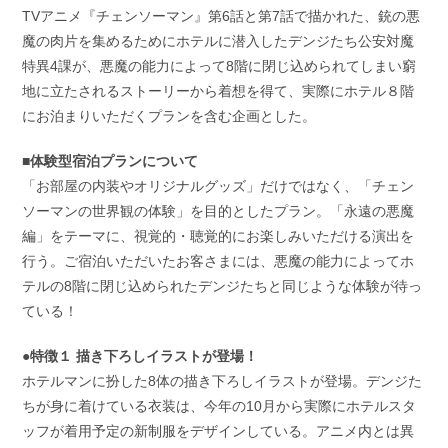
TVアニメ『チェンソーマン』第6話と第7話で描かれた、銃の悪
魔の肉片を集めるためにホテルに潜入したデンジたち公安対魔
特異4課が、悪魔の能力によって8階に閉じ込められてしまい窮
地に立たされるストーリーから着想を得て、実際にホテル８階
にお泊まりいただくプランを含む企画とした。
■体験型宿泊プランについて
「お部屋の内装やオリジナルグッズ」だけではなく、「チェン
ソーマンの世界観の体験」を目的としたプラン。「永遠の悪魔
編」をテーマに、視覚的・聴覚的にお楽しみいただける演出を
行う。ご宿泊いただいたお客さまには、悪魔の能力によってホ
テルの8階に閉じ込められたデンジたちと同じような体験が待っ
ている！
●特徴１ 描き下ろしイラストが登場！
ホテルマンに扮した8体の描き下ろしイラストが登場。デンジた
ちが身に着けている衣装は、今年の10月から実際にホテルスタ
ッフが着用予定の新制服をデザインしている。アニメ内とは異