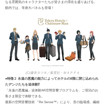
なる雰囲気のキャラクターたちが皆さまの滞在を盛りあげる。
館内では、等身大パネルも登場！
(C)藤本タツキ／集英社・ＭＡＰＰＡ
●特徴２ 永遠の悪魔の能力によってホテルの8階に閉じ込められ
たデンジたちを追体験⁉
「永遠の悪魔編」追体験AR空間音響プログラムを、ご宿泊のお
客さま限定で体験できる。
最新の空間音響技術 『Re:Sense™️』により、音の臨場感、繊細