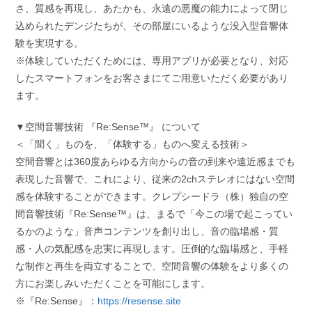
さ、質感を再現し、あたかも、永遠の悪魔の能力によって閉じ
込められたデンジたちが、その部屋にいるような没入型音響体
験を実現する。
※体験していただくためには、専用アプリが必要となり、対応
したスマートフォンをお客さまにてご用意いただく必要があり
ます。
▼空間音響技術 『Re:Sense™️』 について
＜「聞く」ものを、「体験する」ものへ変える技術＞
空間音響とは360度あらゆる方向からの音の到来や遠近感までも
表現した音響で、これにより、従来の2chステレオにはない空間
感を体験することができます。クレプシードラ（株）独自の空
間音響技術『Re:Sense™️』は、まるで「今この場で起こってい
るかのような」音声コンテンツを創り出し、音の臨場感・質
感・人の気配感を忠実に再現します。圧倒的な臨場感と、手軽
な制作と再生を両立することで、空間音響の体験をより多くの
方にお楽しみいただくことを可能にします。
※『Re:Sense』：
https://resense.site