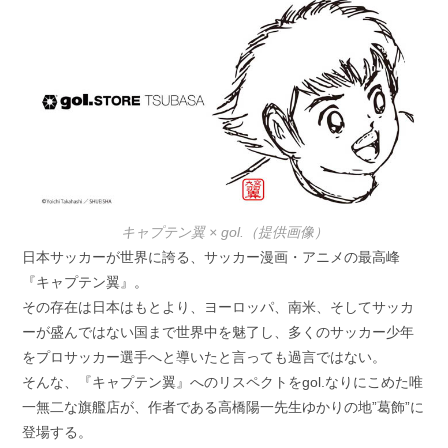
日:
ゴ
リ
ー:
キャプテン翼 × gol.（提供画像）
日本サッカーが世界に誇る、サッカー漫画・アニメの最高峰
『キャプテン翼』。
その存在は日本はもとより、ヨーロッパ、南米、そしてサッカ
ーが盛んではない国まで世界中を魅了し、多くのサッカー少年
をプロサッカー選手へと導いたと言っても過言ではない。
そんな、『キャプテン翼』へのリスペクトをgol.なりにこめた唯
一無二な旗艦店が、作者である高橋陽一先生ゆかりの地”葛飾”に
登場する。