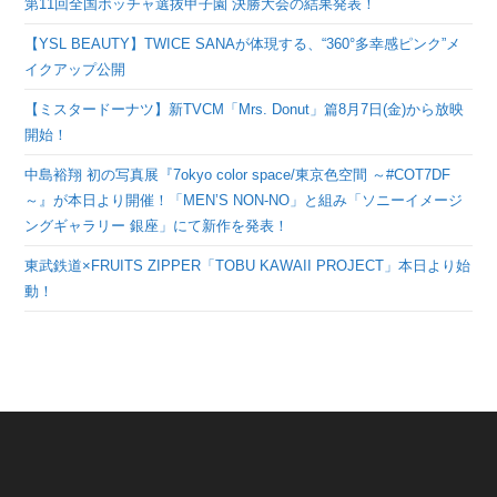
第11回全国ボッチャ選抜甲子園 決勝大会の結果発表！
【YSL BEAUTY】TWICE SANAが体現する、“360°多幸感ピンク”メ
イクアップ公開
【ミスタードーナツ】新TVCM「Mrs. Donut」篇8月7日(金)から放映
開始！
中島裕翔 初の写真展『7okyo color space/東京色空間 ～#COT7DF
～』が本日より開催！「MEN’S NON-NO」と組み「ソニーイメージ
ングギャラリー 銀座」にて新作を発表！
東武鉄道×FRUITS ZIPPER「TOBU KAWAII PROJECT」本日より始
動！