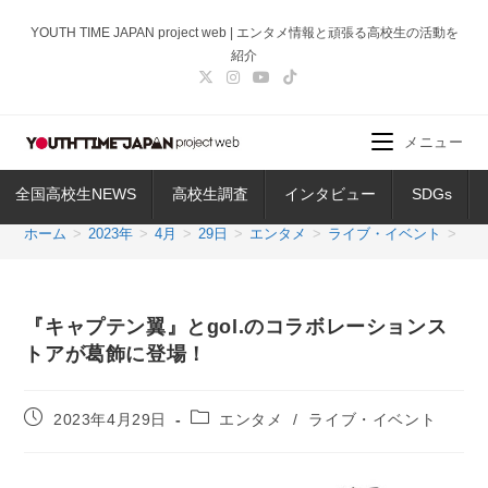
コ
YOUTH TIME JAPAN project web | エンタメ情報と頑張る高校生の活動を
ン
紹介
テ
ン
ツ
メニュー
へ
ス
全国高校生NEWS
高校生調査
インタビュー
SDGs
キ
ッ
ホーム
>
2023年
>
4月
>
29日
>
エンタメ
>
ライブ・イベント
>
『
プ
『キャプテン翼』とgol.のコラボレーションス
トアが葛飾に登場！
投
投
2023年4月29日
エンタメ
/
ライブ・イベント
稿
稿
公
カ
開
テ