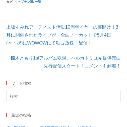
タグ
:
キャプテン翼
,
一覧
そ
上坂すみれアーティスト活動10周年イヤーの幕開け！3
の
他
月に開催されたライブが、全曲ノーカットで5月4日
の
(木・祝)にWOWOWにて独占放送・配信！
記
事
を
楠木ともり1stアルバム収録、ハルカトミユキ提供楽曲
読
先行配信スタート！コメントも到着！
む
ワード検索
最近の投稿